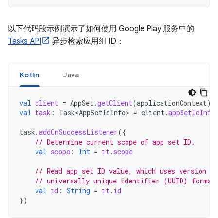
以下代码段示例演示了如何使用 Google Play 服务中的
Tasks API
异步检索应用组 ID：
Kotlin
Java
val
client
=
AppSet
.
getClient
(
applicationContext
)
val
task
:
Task<AppSetIdInfo>
=
client
.
appSetIdInfo
task
.
addOnSuccessListener
({
// Determine current scope of app set ID.
val
scope
:
Int
=
it
.
scope
// Read app set ID value, which uses version 4 
// universally unique identifier (UUID) format
val
id
:
String
=
it
.
id
})