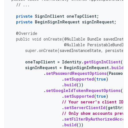
// ...
private
SignInClient
oneTapClient
;
private
BeginSignInRequest
signInRequest
;
@Override
public
void
onCreate
(
@Nullable
Bundle
savedInsta
@Nullable
PersistableBundle
super
.
onCreate
(
savedInstanceState
,
persisten
oneTapClient
=
Identity
.
getSignInClient
(
th
signInRequest
=
BeginSignInRequest
.
builde
.
setPasswordRequestOptions
(
Passwor
.
setSupported
(
true
)
.
build
())
.
setGoogleIdTokenRequestOptions
(
Go
.
setSupported
(
true
)
// Your server's client ID,
.
setServerClientId
(
getStrin
// Only show accounts previ
.
setFilterByAuthorizedAccou
.
build
())