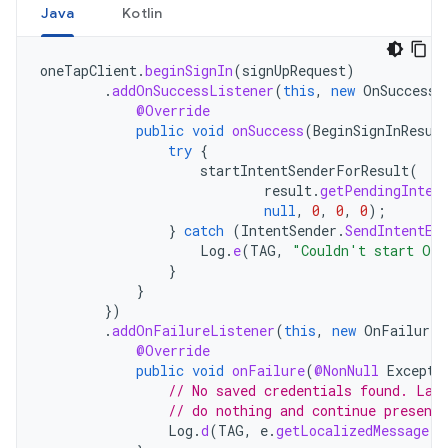
Java
Kotlin
oneTapClient
.
beginSignIn
(
signUpRequest
)
.
addOnSuccessListener
(
this
,
new
OnSuccessL
@Override
public
void
onSuccess
(
BeginSignInResul
try
{
startIntentSenderForResult
(
result
.
getPendingInten
null
,
0
,
0
,
0
);
}
catch
(
IntentSender
.
SendIntentEx
Log
.
e
(
TAG
,
"Couldn't start One
}
}
})
.
addOnFailureListener
(
this
,
new
OnFailureL
@Override
public
void
onFailure
(
@NonNull
Excepti
// No saved credentials found. Lau
// do nothing and continue presenti
Log
.
d
(
TAG
,
e
.
getLocalizedMessage
()