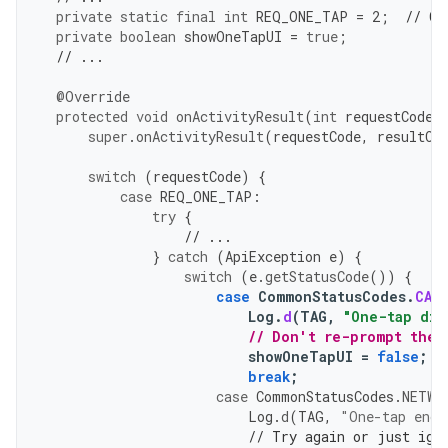
private
static
final
int
REQ_ONE_TAP
=
2
;
// Ca
private
boolean
showOneTapUI
=
true
;
// ...
@Override
protected
void
onActivityResult
(
int
requestCode
,
super
.
onActivityResult
(
requestCode
,
resultCo
switch
(
requestCode
)
{
case
REQ_ONE_TAP
:
try
{
// ...
}
catch
(
ApiException
e
)
{
switch
(
e
.
getStatusCode
())
{
case
CommonStatusCodes
.
CAN
Log
.
d
(
TAG
,
"One-tap dia
// Don't re-prompt the 
showOneTapUI
=
false
;
break
;
case
CommonStatusCodes
.
NETWO
Log
.
d
(
TAG
,
"One-tap enco
// Try again or just ign