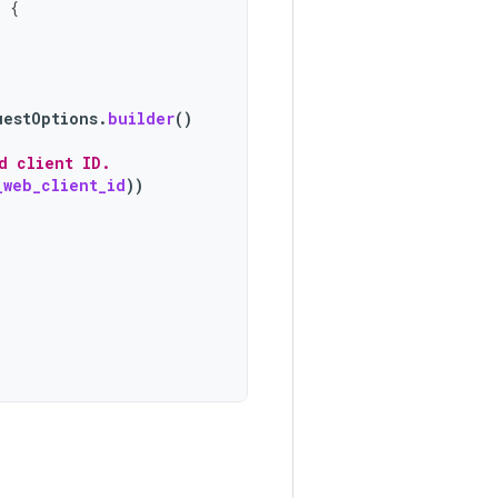
)
{
uestOptions
.
builder
()
d client ID.
_web_client_id
))