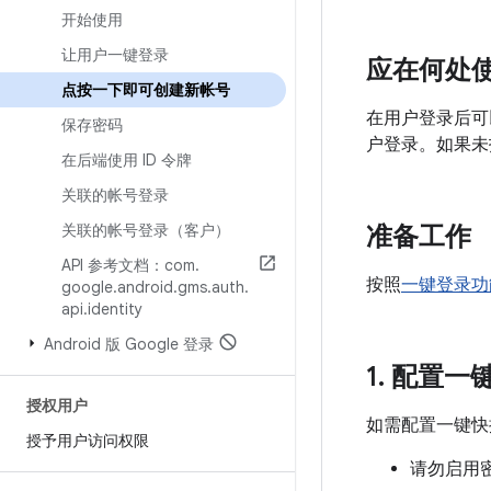
开始使用
让用户一键登录
应在何处
点按一下即可创建新帐号
在用户登录后可
保存密码
户登录。如果未
在后端使用 ID 令牌
关联的帐号登录
关联的帐号登录（客户）
准备工作
API 参考文档：com
.
按照
一键登录功
google
.
android
.
gms
.
auth
.
api
.
identity
Android 版 Google 登录
1
.
配置一
授权用户
如需配置一键快
授予用户访问权限
请勿启用