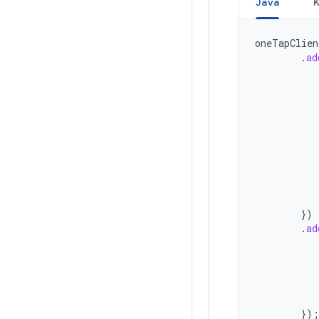
Java
K
oneTapClien
.
ad
})
.
ad
});