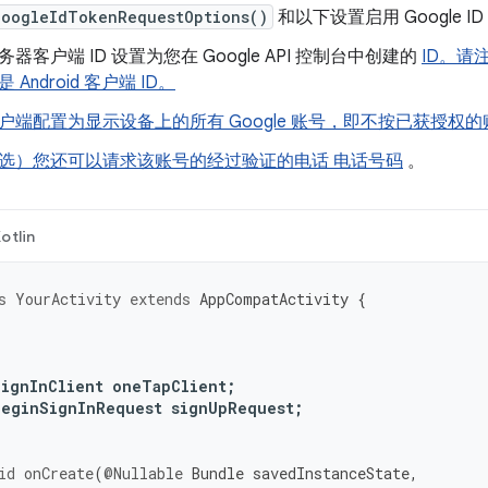
GoogleIdTokenRequestOptions()
和以下设置启用 Google I
务器客户端 ID 设置为您在 Google API 控制台中创建的
ID。请
 Android 客户端 ID。
户端配置为显示设备上的所有 Google 账号，即不按已获授权
选）您还可以
请求该账号的经过验证的电话 电话号码
。
otlin
s
YourActivity
extends
AppCompatActivity
{
SignInClient
oneTapClient
;
BeginSignInRequest
signUpRequest
;
id
onCreate
(
@Nullable
Bundle
savedInstanceState
,