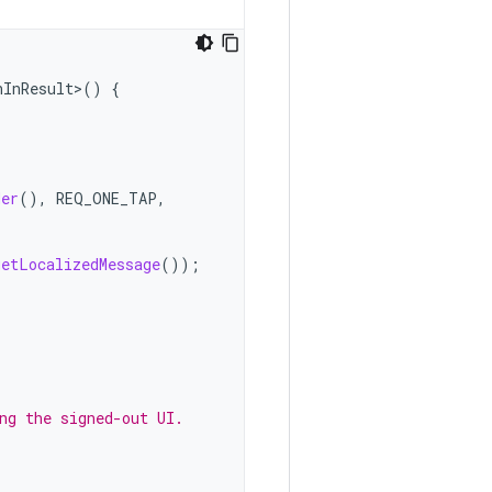
nInResult>
()
{
der
(),
REQ_ONE_TAP
,
getLocalizedMessage
());
ng the signed-out UI.