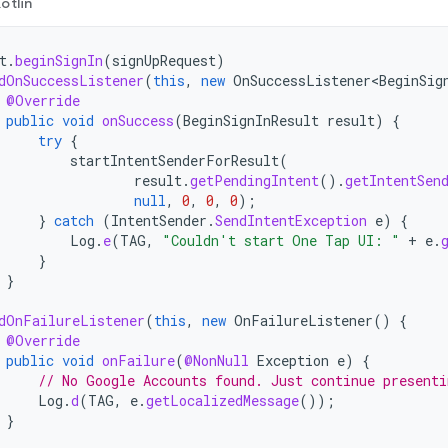
otlin
t
.
beginSignIn
(
signUpRequest
)
dOnSuccessListener
(
this
,
new
OnSuccessListener<BeginSig
@Override
public
void
onSuccess
(
BeginSignInResult
result
)
{
try
{
startIntentSenderForResult
(
result
.
getPendingIntent
().
getIntentSen
null
,
0
,
0
,
0
);
}
catch
(
IntentSender
.
SendIntentException
e
)
{
Log
.
e
(
TAG
,
"Couldn't start One Tap UI: "
+
e
.
}
}
dOnFailureListener
(
this
,
new
OnFailureListener
()
{
@Override
public
void
onFailure
(
@NonNull
Exception
e
)
{
// No Google Accounts found. Just continue presenti
Log
.
d
(
TAG
,
e
.
getLocalizedMessage
());
}