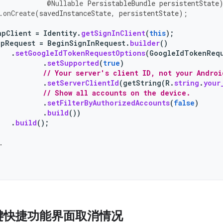
@Nullable
PersistableBundle
persistentState
.
onCreate
(
savedInstanceState
,
persistentState
);
apClient
=
Identity
.
getSignInClient
(
this
);
UpRequest
=
BeginSignInRequest
.
builder
()
.
setGoogleIdTokenRequestOptions
(
GoogleIdTokenReq
.
setSupported
(
true
)
// Your server's client ID, not your Androi
.
setServerClientId
(
getString
(
R
.
string
.
your
// Show all accounts on the device.
.
setFilterByAuthorizedAccounts
(
false
)
.
build
())
.
build
();
.
键快捷功能界面取消情况