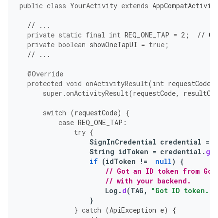
public
class
YourActivity
extends
AppCompatActivit
// ...
private
static
final
int
REQ_ONE_TAP
=
2
;
// Ca
private
boolean
showOneTapUI
=
true
;
// ...
@Override
protected
void
onActivityResult
(
int
requestCode
,
super
.
onActivityResult
(
requestCode
,
resultCo
switch
(
requestCode
)
{
case
REQ_ONE_TAP
:
try
{
SignInCredential
credential
=
o
String
idToken
=
credential
.
ge
if
(
idToken
!=
null
)
{
// Got an ID token from Goo
// with your backend.
Log
.
d
(
TAG
,
"Got ID token."
)
}
}
catch
(
ApiException
e
)
{