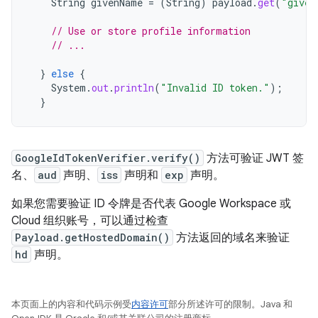
String
givenName
=
(
String
)
payload
.
get
(
"given
// Use or store profile information
// ...
}
else
{
System
.
out
.
println
(
"Invalid ID token."
);
}
GoogleIdTokenVerifier.verify()
方法可验证 JWT 签
名、
aud
声明、
iss
声明和
exp
声明。
如果您需要验证 ID 令牌是否代表 Google Workspace 或
Cloud 组织账号，可以通过检查
Payload.getHostedDomain()
方法返回的域名来验证
hd
声明。
本页面上的内容和代码示例受
内容许可
部分所述许可的限制。Java 和