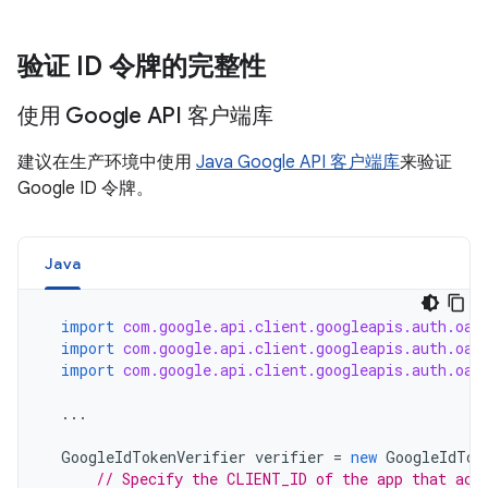
验证 ID 令牌的完整性
使用 Google API 客户端库
建议在生产环境中使用
Java Google API 客户端库
来验证
Google ID 令牌。
Java
import
com.google.api.client.googleapis.auth.oau
import
com.google.api.client.googleapis.auth.oau
import
com.google.api.client.googleapis.auth.oau
...
GoogleIdTokenVerifier
verifier
=
new
GoogleIdTok
// Specify the CLIENT_ID of the app that acc