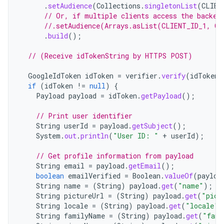
.
setAudience
(
Collections
.
singletonList
(
CLIEN
// Or, if multiple clients access the backen
//.setAudience(Arrays.asList(CLIENT_ID_1, CL
.
build
();
// (Receive idTokenString by HTTPS POST)
GoogleIdToken
idToken
=
verifier
.
verify
(
idTokenS
if
(
idToken
!=
null
)
{
Payload
payload
=
idToken
.
getPayload
();
// Print user identifier
String
userId
=
payload
.
getSubject
();
System
.
out
.
println
(
"User ID: "
+
userId
);
// Get profile information from payload
String
email
=
payload
.
getEmail
();
boolean
emailVerified
=
Boolean
.
valueOf
(
payloa
String
name
=
(
String
)
payload
.
get
(
"name"
);
String
pictureUrl
=
(
String
)
payload
.
get
(
"pict
String
locale
=
(
String
)
payload
.
get
(
"locale"
)
String
familyName
=
(
String
)
payload
.
get
(
"fami