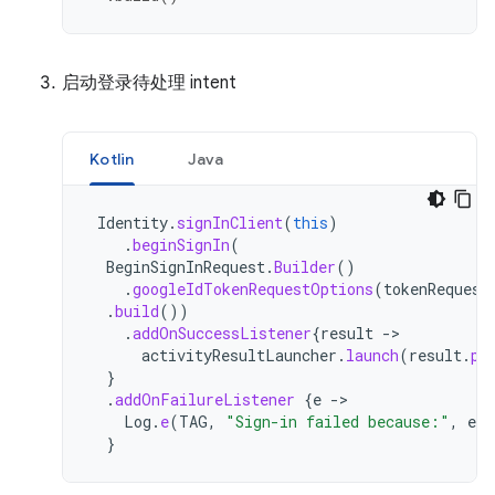
启动登录待处理 intent
Kotlin
Java
Identity
.
signInClient
(
this
)
.
beginSignIn
(
BeginSignInRequest
.
Builder
()
.
googleIdTokenRequestOptions
(
tokenRequest
.
build
())
.
addOnSuccessListener
{
result
-
activityResultLauncher
.
launch
(
result
.
pe
}
.
addOnFailureListener
{
e
-
Log
.
e
(
TAG
,
"Sign-in failed because:"
,
e
)
}