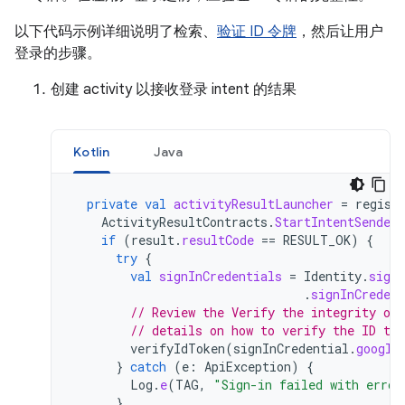
以下代码示例详细说明了检索、
验证 ID 令牌
，然后让用户
登录的步骤。
创建 activity 以接收登录 intent 的结果
Kotlin
Java
private
val
activityResultLauncher
=
regist
ActivityResultContracts
.
StartIntentSender
if
(
result
.
resultCode
==
RESULT_OK
)
{
try
{
val
signInCredentials
=
Identity
.
signI
.
signInCreden
// Review the Verify the integrity of 
// details on how to verify the ID tok
verifyIdToken
(
signInCredential
.
google
}
catch
(
e
:
ApiException
)
{
Log
.
e
(
TAG
,
"Sign-in failed with error
}