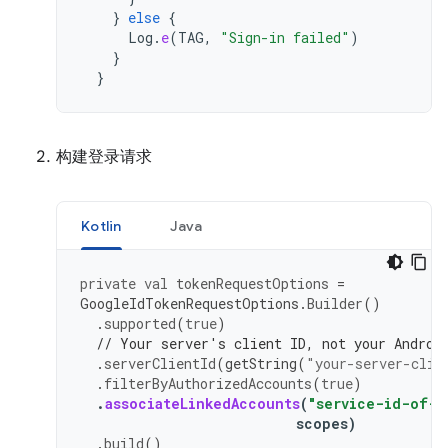
}
else
{
Log
.
e
(
TAG
,
"Sign-in failed"
)
}
}
构建登录请求
Kotlin
Java
private
val
tokenRequestOptions
=
GoogleIdTokenRequestOptions
.
Builder
()
.
supported
(
true
)
// Your server's client ID, not your Androi
.
serverClientId
(
getString
(
"your-server-clie
.
filterByAuthorizedAccounts
(
true
)
.
associateLinkedAccounts
(
"service-id-of-a
scopes
)
.
build
()