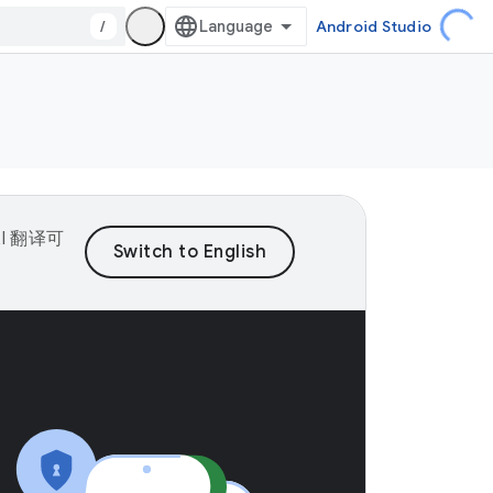
/
Android Studio
I 翻译可