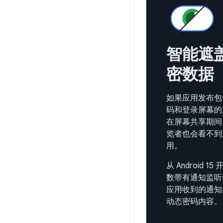
智能遮
密数据
如果应用发布包
码和登录屏幕的
在屏幕共享期间
览者也会看不到
用。
从 Android 1
数带有通知监听
应用收到的通知
动态密码内容。