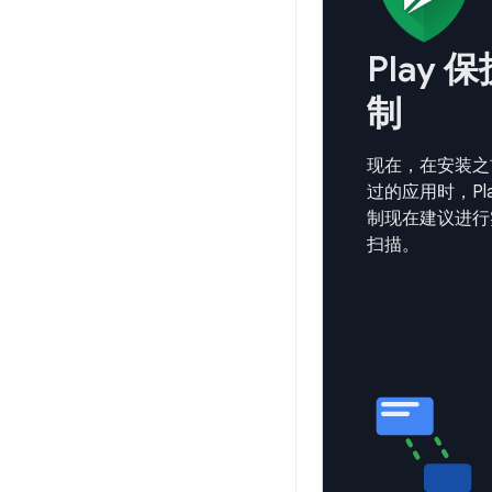
Play 
制
现在，在安装之
过的应用时，Pl
制现在建议进行
扫描。