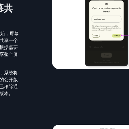
幕共
5 开始，屏幕
共享一个
根据需要
享整个屏
，系统将
的公开版
已移除通
版本。