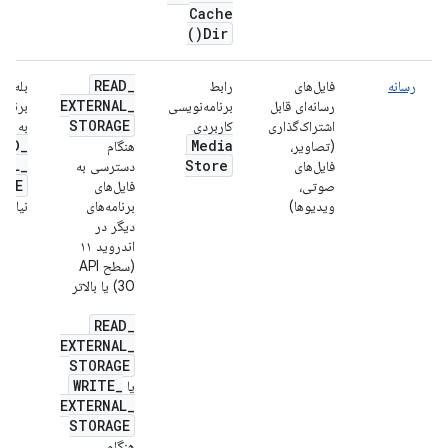
Cache
)
Dir(
READ
_
رسانه
فایل‌های
رابط
بله، ا
EXTERNAL
_
رسانه‌ای قابل
برنامه‌نویسی
برنامه
STORAGE
اشتراک‌گذاری
کاربردی
به مج
EAD
_
Media
(تصاویر،
هنگام
NAL
_
Store
فایل‌های
دسترسی به
AGE
صوتی،
فایل‌های
ویدیوها)
برنامه‌های
نیاز د
دیگر در
اندروید ۱۱
(سطح API
30) یا بالاتر
READ
_
EXTERNAL
_
STORAGE
WRITE
_
یا
EXTERNAL
_
STORAGE
هنگام