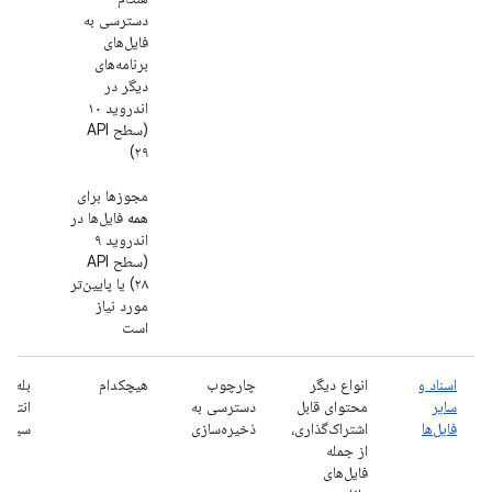
دسترسی به
فایل‌های
برنامه‌های
دیگر در
اندروید ۱۰
(سطح API
۲۹)
مجوزها برای
همه
فایل‌ها در
اندروید ۹
(سطح API
۲۸) یا پایین‌تر
مورد نیاز
است
اسناد و
انواع دیگر
چارچوب
هیچکدام
بله، ا
سایر
محتوای قابل
دسترسی به
انتخاب
فایل‌ها
اشتراک‌گذاری،
ذخیره‌سازی
سیست
از جمله
فایل‌های