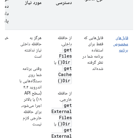
دسترسی
مورد نیاز
دستر
داشت
باشند
فایل‌های
فایل‌هایی که
از حافظه
هرگز به
خیر
مخصوص
فقط برای
داخلی،
حافظه داخلی
get
برنامه
استفاده
نیاز نداشته
Files
برنامه شما در
است
)
Dir(
نظر گرفته
یا
get
شده‌اند
وقتی برنامه
Cache
شما روی
)
Dir(
دستگاه‌هایی با
اندروید ۴.۴
از حافظه
(سطح API
خارجی،
۱۹) یا بالاتر
get
اجرا می‌شود،
External
برای حافظه
Files
خارجی لازم
)
Dir(
یا
نیست
get
External