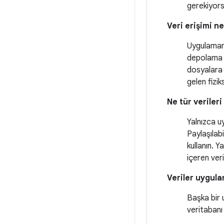
gerekiyors
Veri erişimi ne
Uygulamanız
depolama d
dosyalara 
gelen fizik
Ne tür veriler
Yalnızca u
Paylaşılab
kullanın. Y
içeren veril
Veriler uygula
Başka bir 
veritabanı 