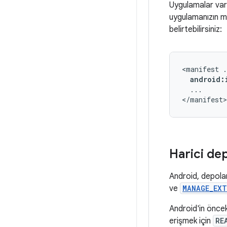
Uygulamalar var
uygulamanızın m
belirtebilirsiniz:
<manifest
android:
...

</manifest>
Harici dep
Android, depolama
ve
MANAGE_EXT
Android'in önce
erişmek için
RE