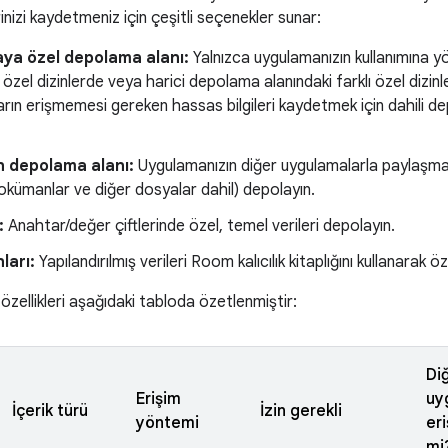
inizi kaydetmeniz için çeşitli seçenekler sunar:
ya özel depolama alanı:
Yalnızca uygulamanızın kullanımına yö
 özel dizinlerde veya harici depolama alanındaki farklı özel dizin
rın erişmemesi gereken hassas bilgileri kaydetmek için dahili dep
n depolama alanı:
Uygulamanızın diğer uygulamalarla paylaşma
kümanlar ve diğer dosyalar dahil) depolayın.
:
Anahtar/değer çiftlerinde özel, temel verileri depolayın.
ları:
Yapılandırılmış verileri Room kalıcılık kitaplığını kullanarak ö
özellikleri aşağıdaki tabloda özetlenmiştir:
Di
Erişim
uy
İçerik türü
İzin gerekli
yöntemi
eri
mi