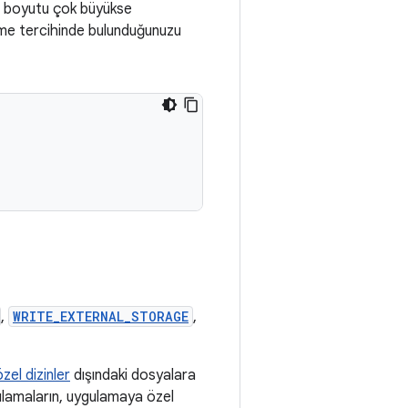
ın boyutu çok büyükse
eme tercihinde bulunduğunuzu
,
WRITE_EXTERNAL_STORAGE
,
el dizinler
dışındaki dosyalara
gulamaların, uygulamaya özel