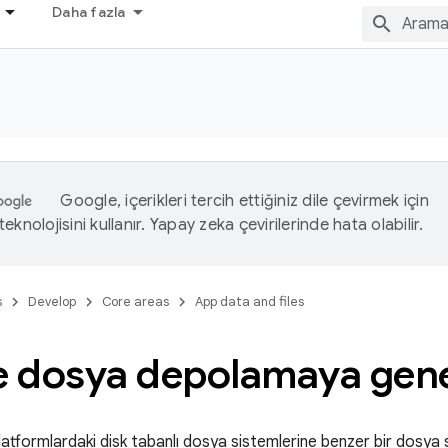
Daha fazla
Google, içerikleri tercih ettiğiniz dile çevirmek için
eknolojisini kullanır. Yapay zeka çevirilerinde hata olabilir.
s
Develop
Core areas
App data and files
ve dosya depolamaya gene
latformlardaki disk tabanlı dosya sistemlerine benzer bir dosya s