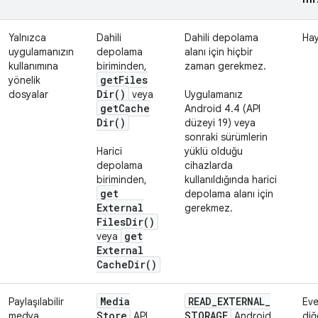
Yalnızca
Dahili
Dahili depolama
Hay
uygulamanızın
depolama
alanı için hiçbir
kullanımına
biriminden,
zaman gerekmez.
get
Files
yönelik
Dir(
)
dosyalar
veya
Uygulamanız
get
Cache
Android 4.4 (API
Dir(
)
düzeyi 19) veya
sonraki sürümlerin
Harici
yüklü olduğu
depolama
cihazlarda
biriminden,
kullanıldığında harici
get
depolama alanı için
External
gerekmez.
Files
Dir(
)
get
veya
External
Cache
Dir(
)
Media
READ
_
EXTERNAL
_
Paylaşılabilir
Eve
Store
STORAGE
medya
API
Android
diğ