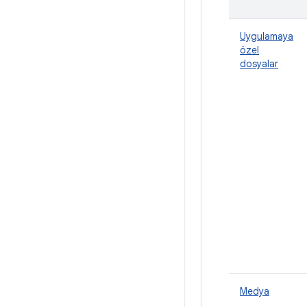
Uygulamaya
özel
dosyalar
Medya