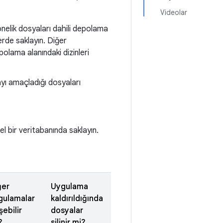
Videolar
nelik dosyaları dahili depolama
lerde saklayın. Diğer
olama alanındaki dizinleri
yı amaçladığı dosyaları
zel bir veritabanında saklayın.
ğer
Uygulama
gulamalar
kaldırıldığında
şebilir
dosyalar
?
silinir mi?