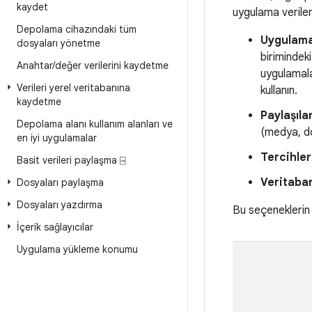
kaydet
uygulama veriler
Depolama cihazındaki tüm
Uygulama
dosyaları yönetme
birimindeki
Anahtar
/
değer verilerini kaydetme
uygulamala
Verileri yerel veritabanına
kullanın.
kaydetme
Paylaşıla
Depolama alanı kullanım alanları ve
(medya, do
en iyi uygulamalar
Tercihler
Basit verileri paylaşma ⍈
Veritaban
Dosyaları paylaşma
Dosyaları yazdırma
Bu seçeneklerin 
İçerik sağlayıcılar
Uygulama yükleme konumu