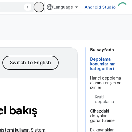
/
Android Studio
Bu sayfada
Depolama
konumlarının
kategorileri
Harici depolama
alanına erişim ve
izinler
Kısıtlı
depolama
l bakış
Cihazdaki
dosyaları
görüntüleme
istemi kullanır. Sistem,
Ek kaynaklar