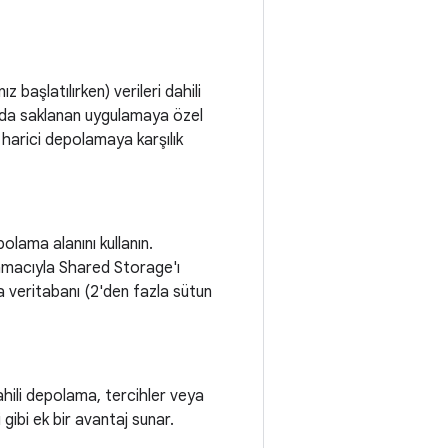
z başlatılırken) verileri dahili
ında saklanan uygulamaya özel
 harici depolamaya karşılık
olama alanını kullanın.
i amacıyla Shared Storage'ı
eya veritabanı (2'den fazla sütun
hili depolama, tercihler veya
 gibi ek bir avantaj sunar.