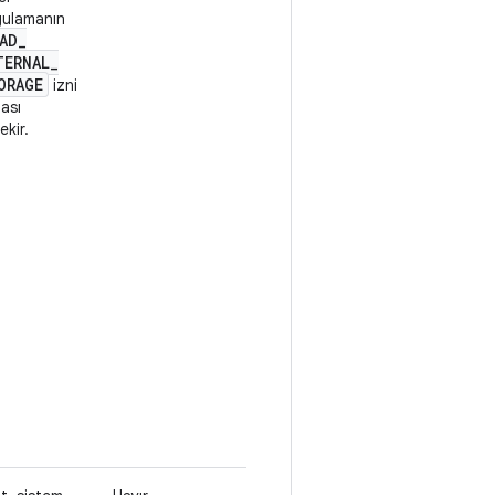
gulamanın
AD
_
TERNAL
_
ORAGE
izni
ası
ekir.