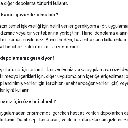
a diğer depolama türlerini kullanın.
 kadar güvenilir olmalıdır?
ın temel işlevselliği için belirli veriler gerekiyorsa (ör. uygulamanı
izinine veya bir veritabanına yerleştirin. Harici depolama alan
her zaman erişilemez. Bunun nedeni, bazı cihazların kullanıcıların
sel bir cihazı kaldırmasına izin vermesidir.
i depolamanız gerekiyor?
ygulamanız için anlamlı olan verileriniz varsa uygulamaya özel dep
ilir medya içerikleri için, diğer uygulamaların içeriğe erişebilmes
apılandırılmış veriler için tercihler (anahtar/değer verileri için) v
er için) kullanın.
manız için özel mi olmalı?
uygulamadan erişilmemesi gereken hassas verileri depolarken da
kullanın. Dahili depolama alanı, verilerin kullanıcılardan gizlenmesi