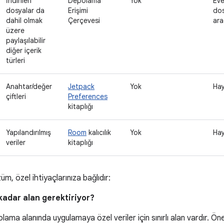
İndirilen
Depolama
Yok
Eve
dosyalar da
Erişimi
dos
dahil olmak
Çerçevesi
ara
üzere
paylaşılabilir
diğer içerik
türleri
Anahtar/değer
Jetpack
Yok
Hay
çiftleri
Preferences
kitaplığı
Yapılandırılmış
Room
kalıcılık
Yok
Hay
veriler
kitaplığı
m, özel ihtiyaçlarınıza bağlıdır:
 kadar alan gerektiriyor?
olama alanında uygulamaya özel veriler için sınırlı alan vardır. 