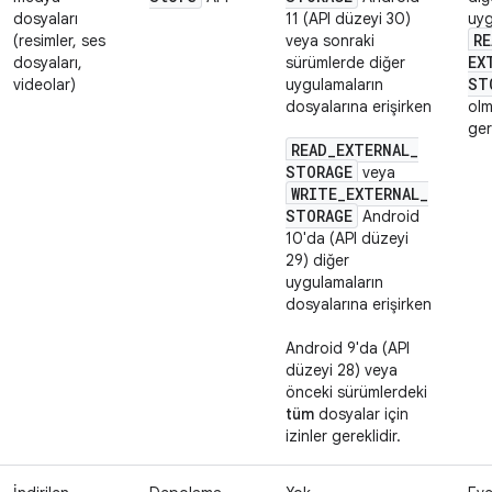
dosyaları
11 (API düzeyi 30)
uy
RE
(resimler, ses
veya sonraki
EX
dosyaları,
sürümlerde diğer
ST
videolar)
uygulamaların
dosyalarına erişirken
olm
ger
READ
_
EXTERNAL
_
STORAGE
veya
WRITE
_
EXTERNAL
_
STORAGE
Android
10'da (API düzeyi
29) diğer
uygulamaların
dosyalarına erişirken
Android 9'da (API
düzeyi 28) veya
önceki sürümlerdeki
tüm
dosyalar için
izinler gereklidir.