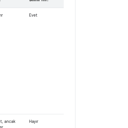
ır
Evet
t, ancak
Hayır
er