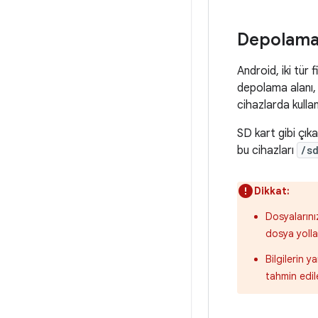
Depolama 
Android, iki tür
depolama alanı,
cihazlarda kullan
SD kart gibi çık
bu cihazları
/s
Dikkat:
Dosyalarını
dosya yolla
Bilgilerin y
tahmin edile