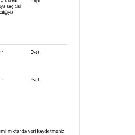
t, sistem
Hayır
ya seçicisi
cılığıyla
ır
Evet
ır
Evet
Önemli miktarda veri kaydetmeniz