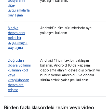
dosyalarını
yaklaşımı kullanın.
diğer
uygulamalarla
paylaşma
Medya
Android'in tüm sürümlerinde aynı
dosyalarını
yaklaşımı kullanın.
belirli bir
uygulamayla
paylaşma
Doğrudan
Android 11 için tek bir yaklaşım
dosya yollarını
kullanın. Android 10'da kapsamlı
kullanan kod
depolama alanını devre dışı bırakın ve
veya
bunun yerine Android 9 ve önceki
kitaplıklardan
sürümlerdeki yaklaşımı kullanın.
dosyalara
erişme
Birden fazla klasördeki resim veya video