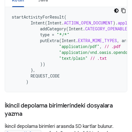
Kotlin
Java
startActivityForResult
(
Intent
(
Intent
.
ACTION_OPEN_DOCUMENT
).
apply
addCategory
(
Intent
.
CATEGORY_OPENABLE
)
type
=
"*/*"
putExtra
(
Intent
.
EXTRA_MIME_TYPES
,
arra
"application/pdf"
,
// .pdf
"application/vnd.oasis.opendoc
"text/plain"
// .txt
))
},
REQUEST_CODE
)
İkincil depolama birimlerindeki dosyalara
yazma
İkincil depolama birimleri arasında SD kartlar bulunur.