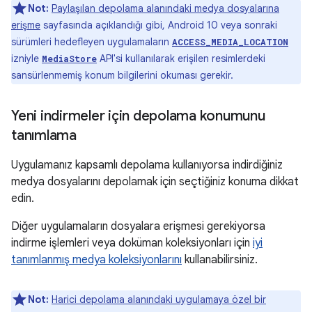
Not:
Paylaşılan depolama alanındaki medya dosyalarına
erişme
sayfasında açıklandığı gibi, Android 10 veya sonraki
sürümleri hedefleyen uygulamaların
ACCESS_MEDIA_LOCATION
izniyle
API'si kullanılarak erişilen resimlerdeki
MediaStore
sansürlenmemiş konum bilgilerini okuması gerekir.
Yeni indirmeler için depolama konumunu
tanımlama
Uygulamanız kapsamlı depolama kullanıyorsa indirdiğiniz
medya dosyalarını depolamak için seçtiğiniz konuma dikkat
edin.
Diğer uygulamaların dosyalara erişmesi gerekiyorsa
indirme işlemleri veya doküman koleksiyonları için
iyi
tanımlanmış medya koleksiyonlarını
kullanabilirsiniz.
Not:
Harici depolama alanındaki uygulamaya özel bir