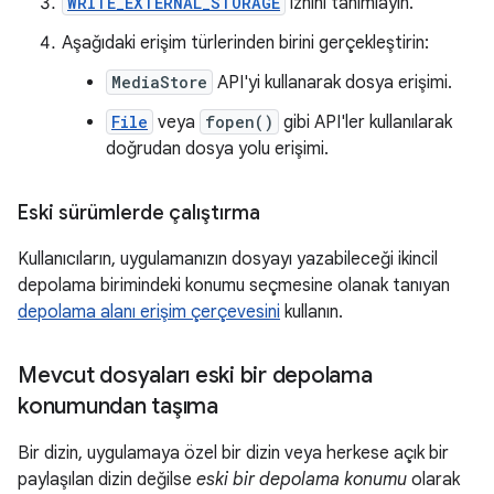
WRITE_EXTERNAL_STORAGE
iznini tanımlayın.
Aşağıdaki erişim türlerinden birini gerçekleştirin:
MediaStore
API'yi kullanarak dosya erişimi.
File
veya
fopen()
gibi API'ler kullanılarak
doğrudan dosya yolu erişimi.
Eski sürümlerde çalıştırma
Kullanıcıların, uygulamanızın dosyayı yazabileceği ikincil
depolama birimindeki konumu seçmesine olanak tanıyan
depolama alanı erişim çerçevesini
kullanın.
Mevcut dosyaları eski bir depolama
konumundan taşıma
Bir dizin, uygulamaya özel bir dizin veya herkese açık bir
paylaşılan dizin değilse
eski bir depolama konumu
olarak