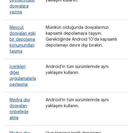
birimlerindeki
yaklaşım kullanın.
dosyalara
yazma
Mevcut
Mümkün olduğunda dosyalarınızı
dosyaları eski
kapsamlı depolamaya taşıyın.
bir depolama
Gerektiğinde Android 10'da kapsamlı
konumundan
depolamayı devre dışı bırakın.
taşıma
İçerikleri
Android'in tüm sürümlerinde aynı
diğer
yaklaşımı kullanın.
uygulamalarla
paylaşma
Medya dışı
Android'in tüm sürümlerinde aynı
dosyaları
yaklaşımı kullanın.
önbelleğe
alma