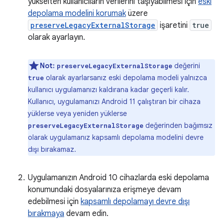
yükselten kullanıcıların verilerini taşıyabilmesi için
eski
depolama modelini korumak
üzere
preserveLegacyExternalStorage
işaretini
true
olarak ayarlayın.
Not:
değerini
preserveLegacyExternalStorage
olarak ayarlarsanız eski depolama modeli yalnızca
true
kullanıcı uygulamanızı kaldırana kadar geçerli kalır.
Kullanıcı, uygulamanızı Android 11 çalıştıran bir cihaza
yüklerse veya yeniden yüklerse
değerinden bağımsız
preserveLegacyExternalStorage
olarak uygulamanız kapsamlı depolama modelini devre
dışı bırakamaz.
Uygulamanızın Android 10 cihazlarda eski depolama
konumundaki dosyalarınıza erişmeye devam
edebilmesi için
kapsamlı depolamayı devre dışı
bırakmaya
devam edin.