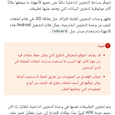
تتوفّر مساحة التخزين الداخلية دائمًا على جميع الأجهزة، ما يجعلها مكانًا
أكثر موثوقية لتخزين البيانات التي يعتمد عليها تطبيقك.
تظهر وحدات التخزين القابلة للإزالة، مثل بطاقة SD، في نظام الملفات
كجزء من وحدة التخزين الخارجية. يمثّل نظام التشغيل Android هذه
الأجهزة باستخدام مسار، مثل
/sdcard
.
تنبيه:
قد يختلف الموقع الجغرافي الدقيق الذي يمكن حفظ ملفاتك فيه
من جهاز لآخر. لهذا السبب، لا تستخدِم مسارات الملفات المضمّنة في
الرمز البرمجي.
لتجنُّب الإفصاح عن المعلومات عن طريق الخطأ، لا تستخدِم أنماطًا
يمكن توقّعها في أسماء الملفات بطرق قد تكشف عن أنواع
المعلومات التي يتضمّنها الملف.
يتم تخزين التطبيقات نفسها في وحدة التخزين الداخلية تلقائيًا. إذا كان
حجم حزمة APK كبيرًا جدًا، يمكنك الإشارة إلى خيار مفضّل ضمن ملف