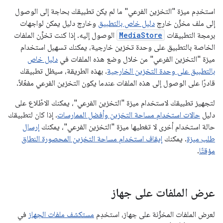
استخدِم ميزة "التخزين الفرعي" ما لم يكن تطبيقك بحاجة إلى الوصول
إلى ملف مخزَّن خارج
دليل خاص بالتطبيق
وخارج دليل يمكن لواجهات
برمجة التطبيقات
MediaStore
الوصول إليه. إذا كنت تخزِّن الملفات
الخاصة بالتطبيق على وحدة تخزين خارجية، يمكنك تسهيل استخدام
ميزة "التخزين الفرعي" من خلال وضع هذه الملفات في
دليل خاص
بالتطبيق على وحدة التخزين الخارجية
. بهذه الطريقة، سيظل تطبيقك
قادرًا على الوصول إلى هذه الملفات عندما يكون التخزين الفرعي مفعّلاً.
لتجهيز تطبيقك لاستخدام ميزة "التخزين الفرعي"، يمكنك الاطّلاع على
دليل
حالات استخدام مساحة التخزين وأفضل الممارسات
. إذا كان لتطبيقك
حالة استخدام أخرى لا تغطيها ميزة "التخزين الفرعي"، يمكنك
إرسال
طلب ميزة
. يمكنك
إيقاف استخدام مساحة التخزين المحصورة النطاق
مؤقتًا
.
عرض الملفات على جهاز
لعرض الملفات المخزَّنة على جهاز، استخدِم
مستكشف ملفات الجهاز
في