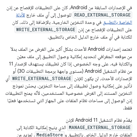
في الإصدارات السابقة من Android، كان على التطبيقات الإفصاح عن إذن
READ_EXTERNAL_STORAGE
للوصول إلى أي ملف خارج
الأدلة
الخاصة بالتطبيق
في وحدة التخزين الخارجية. بالإضافة إلى ذلك، كان
على التطبيقات الإفصاح عن إذن
WRITE_EXTERNAL_STORAGE
للكتابة في أي ملف خارج الدليل الخاص بالتطبيق.
تعتمد إصدارات Android الأحدث بشكل أكبر على الغرض من الملف بدلاً
من موقعه الجغرافي لتحديد إمكانية وصول التطبيق إلى ملف معيّن
والكتابة فيه. على وجه الخصوص، إذا كان تطبيقك يستهدف الإصدار 11
من نظام التشغيل Android (مستوى واجهة برمجة التطبيقات 30) أو
الإصدارات الأحدث، لن يكون للإذن
WRITE_EXTERNAL_STORAGE
أي
تأثير على إمكانية وصول تطبيقك إلى مساحة التخزين. يحسّن نموذج
التخزين المستند إلى الغرض خصوصية المستخدمين، لأنّه يمنح التطبيقات
إذن الوصول إلى مساحات نظام الملفات على الجهاز التي تستخدمها فعليًا
فقط.
يقدّم نظام التشغيل Android 11 الإذن
MANAGE_EXTERNAL_STORAGE
الذي يتيح إمكانية الكتابة إلى
الملفات خارج الدليل الخاص بالتطبيق و
MediaStore
. لمزيد من