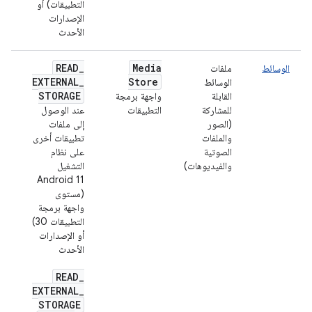
التطبيقات) أو
الإصدارات
الأحدث
READ
_
Media
الوسائط
ملفات
نعم
EXTERNAL
_
Store
الوسائط
الت
GE
STORAGE
القابلة
واجهة برمجة
للمشاركة
التطبيقات
عند الوصول
(الصور
إلى ملفات
والملفات
تطبيقات أخرى
الصوتية
على نظام
والفيديوهات)
التشغيل
Android 11
(مستوى
واجهة برمجة
التطبيقات 30)
أو الإصدارات
الأحدث
READ
_
EXTERNAL
_
STORAGE