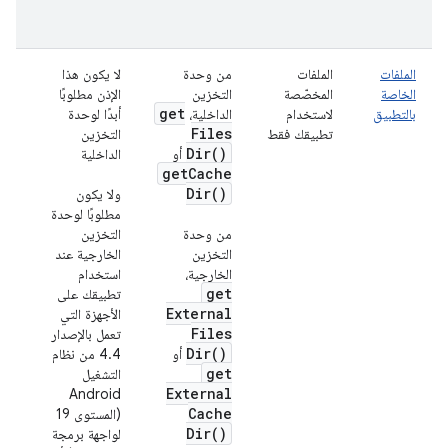
الملفات
الملفات
من وحدة
لا يكون هذا
لا
الخاصة
المخصّصة
التخزين
الإذن مطلوبًا
get
بالتطبيق
لاستخدام
الداخلية،
أبدًا لوحدة
Files
تطبيقك فقط
التخزين
Dir(
)
أو
الداخلية
get
Cache
Dir(
)
ولا يكون
مطلوبًا لوحدة
من وحدة
التخزين
التخزين
الخارجية عند
الخارجية،
استخدام
get
تطبيقك على
External
الأجهزة التي
Files
تعمل بالإصدار
Dir(
)
أو
4.4 من نظام
get
التشغيل
External
Android
Cache
(المستوى 19
Dir(
)
لواجهة برمجة