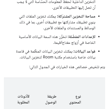
التخزين الداخلية لحفظ المعلومات الحسّاسة التي لا يجب
أن تصل إليها التطبيقات الأخرى.
مساحة التخزين المشترَكة:
يمكنك تخزين الملفات التي
ينوي تطبيقك مشاركتها مع تطبيقات أخرى، بما في ذلك
الوسائط والمستندات والملفات الأخرى.
الإعدادات المفضّلة:
تخزِّن هذه السمة البيانات الأساسية
الخاصة في أزواج مفتاح/قيمة.
قواعد البيانات:
يمكنك تخزين البيانات المنظَّمة في قاعدة
بيانات خاصة باستخدام مكتبة Room لتخزين البيانات.
يتم تلخيص خصائص هذه الخيارات في الجدول التالي:
نوع
طريقة
الأذونات
هل 
المحتوى
الوصول
المطلوبة
الو