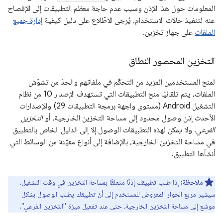
المعلومات حول هذا الإذن وسبب عدم حاجة معظم التطبيقات إلى الإفصاح
عنه لتنفيذ حالات الاستخدام، يُرجى الاطّلاع على دليل كيفية
إدارة جميع
الملفات
على جهاز تخزين.
التخزين المحصور النطاق
لمنح المستخدمين المزيد من التحكّم في ملفاتهم والحدّ من تشوّش
الملفات، يتم تلقائيًا منح التطبيقات التي تستهدف الإصدار 10 من نظام
التشغيل Android (مستوى واجهة برمجة التطبيقات 29) والإصدارات
الأحدث إذن وصول محدود إلى مساحة التخزين الخارجية، أو
التخزين
الفرعي
. ولا يمكن لهذه التطبيقات الوصول إلا إلى الدليل الخاص بالتطبيق
في مساحة التخزين الخارجية، بالإضافة إلى أنواع معيّنة من الوسائط التي
أنشأها التطبيق.
ملاحظة:
إذا طلب تطبيقك إذنًا متعلقًا بمساحة التخزين في وقت التشغيل،
سيشير مربع الحوار المعروض للمستخدم إلى أنّ تطبيقك يطلب الوصول بشكل
موسّع إلى مساحة التخزين الخارجية، حتى عند تفعيل ميزة "التخزين الفرعي".