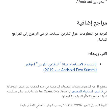
"استوديو Android".
مراجع إضافية
لمزيد من المعلومات حول تخزين البيانات، يُرجى الرجوع إلى المراجع
التالية.
الفيديوهات
الاستعداد لاستخدام ميزة "التخزين الفرعي" (مؤتمر
Android Dev Summit لعام 2019)
يخضع كل من المحتوى وعيّنات التعليمات البرمجية في هذه الصفحة للتراخيص الموضحّة
في
ترخيص استخدام المحتوى
. إنّ Java وOpenJDK هما علامتان تجاريتان مسجَّلتان
لشركة Oracle و/أو الشركات التابعة لها.
تاريخ التعديل الأخير: 2026-07-15 (حسب التوقيت العالمي المتفَّق عليه)