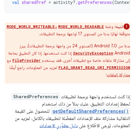
val
sharedPref
=
activity
?.
getPreferences
(
Context
.
تنبيه:
وضعا
و
MODE_WORLD_WRITEABLE
MODE_WORLD_READABLE
متوقّفة نهائيًا بدءًا من المستوى 17 لواجهة برمجة التطبيقات.
بدءًا من Android 7.0 (المستوى 24 من واجهة برمجة التطبيقات)، يبرز
Android
إذا كنت تستخدمها. إذا كان التطبيق بحاجة
SecurityException
إلى مشاركة ملفات خاصة مع تطبيقات أخرى، فقد يستخدم
مع
FileProvider
لمزيد من المعلومات، راجع أيضًا
FLAG_GRANT_READ_URI_PERMISSION
مشاركة الملفات
:
إذا كنت تستخدم واجهة برمجة تطبيقات
SharedPreferences
لحفظ إعدادات التطبيق، عليك بدلاً من ذلك استخدام
getDefaultSharedPreferences()
للحصول على القيمة
التلقائية مشاركة ملف الإعدادات المفضّلة لتطبيقك بالكامل. لمزيد من
المعلومات، يُرجى الاطّلاع على
دليل مطوِّري الإعدادات