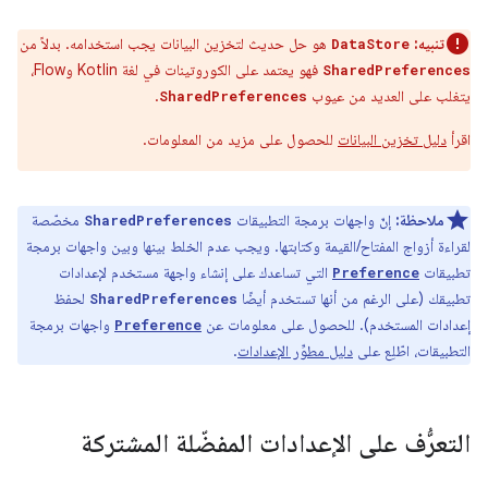
تنبيه:
هو حل حديث لتخزين البيانات يجب استخدامه. بدلاً من
DataStore
فهو يعتمد على الكوروتينات في لغة Kotlin وFlow،
SharedPreferences
يتغلب على العديد من عيوب
.
SharedPreferences
اقرأ
دليل تخزين البيانات
للحصول على مزيد من المعلومات.
ملاحظة:
إنّ واجهات برمجة التطبيقات
مخصّصة
SharedPreferences
لقراءة أزواج المفتاح/القيمة وكتابتها. ويجب عدم الخلط بينها وبين واجهات برمجة
تطبيقات
التي تساعدك على إنشاء واجهة مستخدم لإعدادات
Preference
تطبيقك (على الرغم من أنها تستخدم أيضًا
لحفظ
SharedPreferences
إعدادات المستخدم). للحصول على معلومات عن
واجهات برمجة
Preference
التطبيقات، اطّلِع على
دليل مطوِّر الإعدادات
.
التعرُّف على الإعدادات المفضّلة المشتركة