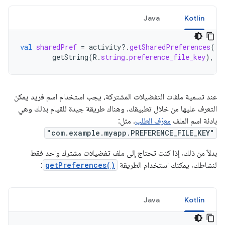
Java
Kotlin
val
sharedPref
=
activity
?.
getSharedPreferences
(
getString
(
R
.
string
.
preference_file_key
),
C
عند تسمية ملفات التفضيلات المشتركة، يجب استخدام اسم فريد يمكن
التعرف عليها من خلال تطبيقك. وهناك طريقة جيدة للقيام بذلك وهي
بادئة اسم الملف
معرّف الطلب
. مثل:
"com.example.myapp.PREFERENCE_FILE_KEY"
بدلاً من ذلك، إذا كنت تحتاج إلى ملف تفضيلات مشترك واحد فقط
لنشاطك، يمكنك استخدام الطريقة
getPreferences()
:
Java
Kotlin