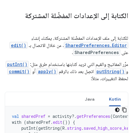
الكتابة إلى الإعدادات المفضّلة المشتركة
للكتابة إلى ملف الإعدادات المفضّلة المشتركة، يمكنك إنشاء
SharedPreferences.Editor
. من خلال الاتصال بـ
edit()
على
SharedPreferences
.
مرِّر المفاتيح والقيم التي تريد كتابتها باستخدام طرق مثل:
putInt()
و
putString()
اتصِل بعد ذلك بالرقم
apply()
أو
commit()
لحفظ التغييرات. مثلاً:
Java
Kotlin
val
sharedPref
=
activity
?.
getPreferences
(
Context
.
with
(
sharedPref
.
edit
())
{
putInt
(
getString
(
R
.
string
.
saved_high_score_key