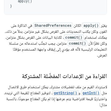
apply
()
}
يغيّر
apply()
الكائن
SharedPreferences
في الذاكرة على
الفور، ولكن يكتب التحديثات على القرص بشكل غير متزامن. بدلاً من ذلك،
يمكنك استخدام
commit()
. لكتابة البيانات على القرص بشكل متزامن.
ولكن نظرًا لأن
commit()
متزامن، يجب تجنُّب استدعائه من سلسلة
التعليمات الرئيسية لأنّه قد يؤدي إلى إيقاف واجهة المستخدم مؤقتًا
العرض.
القراءة من الإعدادات المفضّلة المشتركة
لاسترداد القيم من ملف تفضيلات مشترك، يمكن استخدام طرق الاتصال
مثل
getInt()
و
getString()
، لتوفير المفتاح للقيمة التي نريده،
واختياريًا قيمة افتراضية يتم عرضها إذا لم يكن المفتاح موجودًا. بالنسبة
مثال: