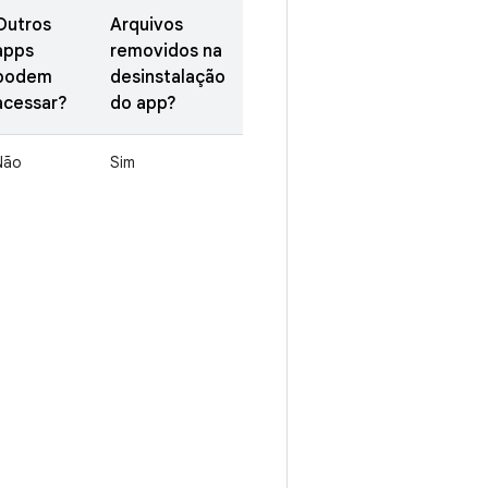
Outros
Arquivos
apps
removidos na
podem
desinstalação
acessar?
do app?
Não
Sim