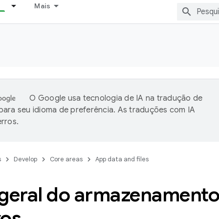
Mais
O Google usa tecnologia de IA na tradução de
ara seu idioma de preferência. As traduções com IA
rros.
s
Develop
Core areas
App data and files
 geral do armazenamento
vos