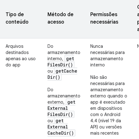
Tipo de
Método de
Permissões
conteúdo
acesso
necessárias
Arquivos
Do
Nunca
destinados
armazenamento
necessárias para
get
apenas ao uso
interno,
armazenamento
Files
Dir(
)
do app
interno
get
Cache
ou
Dir(
)
Não são
necessárias para
Do
armazenamento
armazenamento
externo quando o
get
externo,
app é executado
External
em dispositivos
Files
Dir(
)
com o Android
get
ou
4.4 (nível 19 da
External
API) ou versões
Cache
Dir(
)
mais recentes