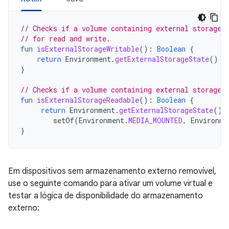
// Checks if a volume containing external storage 
// for read and write.
fun
isExternalStorageWritable
():
Boolean
{
return
Environment
.
getExternalStorageState
()
=
}
// Checks if a volume containing external storage 
fun
isExternalStorageReadable
():
Boolean
{
return
Environment
.
getExternalStorageState
()
setOf
(
Environment
.
MEDIA_MOUNTED
,
Environme
}
Em dispositivos sem armazenamento externo removível,
use o seguinte comando para ativar um volume virtual e
testar a lógica de disponibilidade do armazenamento
externo: