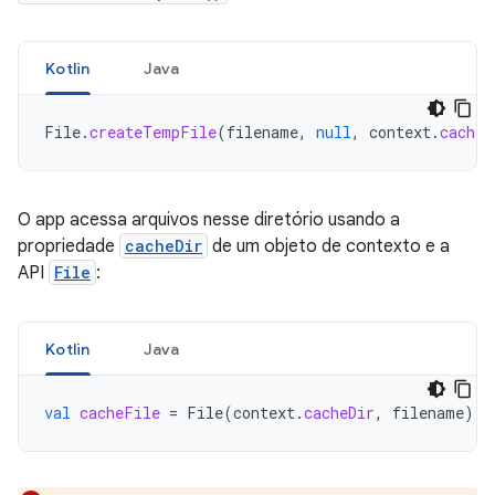
Kotlin
Java
File
.
createTempFile
(
filename
,
null
,
context
.
cacheD
O app acessa arquivos nesse diretório usando a
propriedade
cacheDir
de um objeto de contexto e a
API
File
:
Kotlin
Java
val
cacheFile
=
File
(
context
.
cacheDir
,
filename
)