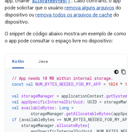
app, chame
allocateBytes()
. Caso contrário, o app
pode solicitar que o usuário
remova alguns arquivos
do
dispositivo ou
remova todos os arquivos de cache
do
dispositivo.
O snippet de código abaixo mostra um exemplo de como
o app pode consultar o espaço livre no dispositivo:
Kotlin
Java
// App needs 10 MB within internal storage.
const
val
NUM_BYTES_NEEDED_FOR_MY_APP
=
1024
*
102
val
storageManager
=
applicationContext
.
getSystemS
val
appSpecificInternalDirUuid
:
UUID
=
storageMana
val
availableBytes
:
Long
=
storageManager
.
getAllocatableBytes
(
appSpec
if
(
availableBytes
>=
NUM_BYTES_NEEDED_FOR_MY_APP
storageManager
.
allocateBytes
(
appSpecificInternalDirUuid
,
NUM_BYTES_NEED