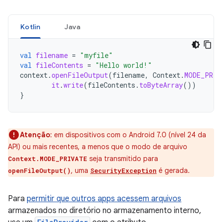
Kotlin
Java
val
filename
=
"myfile"
val
fileContents
=
"Hello world!"
context
.
openFileOutput
(
filename
,
Context
.
MODE_PRIV
it
.
write
(
fileContents
.
toByteArray
())
}
Atenção
:
em dispositivos com o Android 7.0 (nível 24 da
API) ou mais recentes, a menos que o modo de arquivo
seja transmitido para
Context.MODE_PRIVATE
, uma
é gerada.
openFileOutput()
SecurityException
Para
permitir que outros apps acessem arquivos
armazenados no diretório no armazenamento interno,