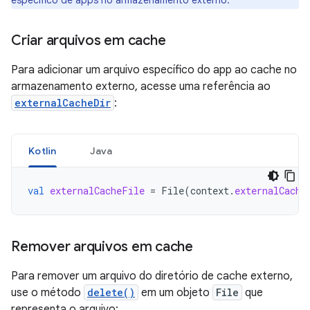
específico de apps no armazenamento externo.
Criar arquivos em cache
Para adicionar um arquivo específico do app ao cache no
armazenamento externo, acesse uma referência ao
externalCacheDir
:
Kotlin
Java
val
externalCacheFile
=
File
(
context
.
externalCache
Remover arquivos em cache
Para remover um arquivo do diretório de cache externo,
use o método
delete()
em um objeto
File
que
representa o arquivo: