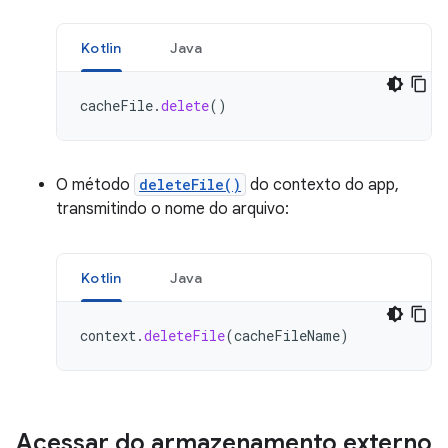
Kotlin
Java
cacheFile
.
delete
()
O método
deleteFile()
do contexto do app,
transmitindo o nome do arquivo:
Kotlin
Java
context
.
deleteFile
(
cacheFileName
)
Acessar do armazenamento externo