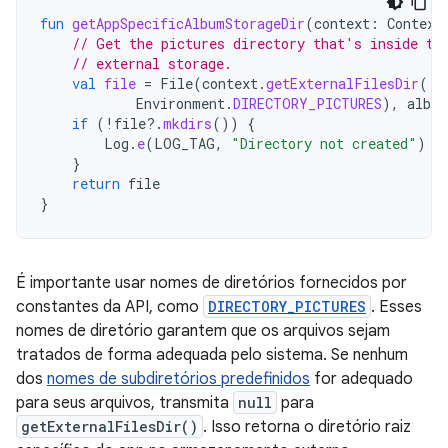
fun
getAppSpecificAlbumStorageDir
(
context
:
Context
// Get the pictures directory that's inside th
// external storage.
val
file
=
File
(
context
.
getExternalFilesDir
(
Environment
.
DIRECTORY_PICTURES
),
albu
if
(
!
file
?.
mkdirs
())
{
Log
.
e
(
LOG_TAG
,
"Directory not created"
)
}
return
file
}
É importante usar nomes de diretórios fornecidos por
constantes da API, como
DIRECTORY_PICTURES
. Esses
nomes de diretório garantem que os arquivos sejam
tratados de forma adequada pelo sistema. Se nenhum
dos
nomes de subdiretórios predefinidos
for adequado
para seus arquivos, transmita
null
para
getExternalFilesDir()
. Isso retorna o diretório raiz