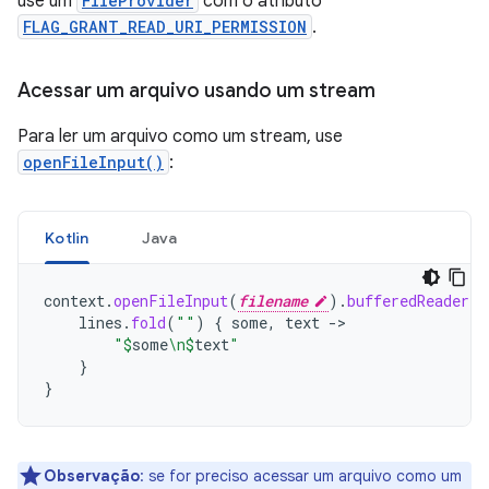
use um
FileProvider
com o atributo
FLAG_GRANT_READ_URI_PERMISSION
.
Acessar um arquivo usando um stream
Para ler um arquivo como um stream, use
openFileInput()
:
Kotlin
Java
context
.
openFileInput
(
filename
).
bufferedReader
()
lines
.
fold
(
""
)
{
some
,
text
->
"
$
some
\n
$
text
"
}
}
Observação
:
se for preciso acessar um arquivo como um