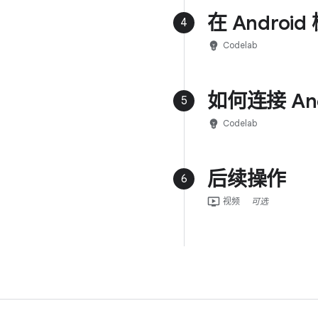
在 Andro
4
emoji_objects
Codelab
如何连接 And
5
emoji_objects
Codelab
后续操作
6
ondemand_video
视频
可选