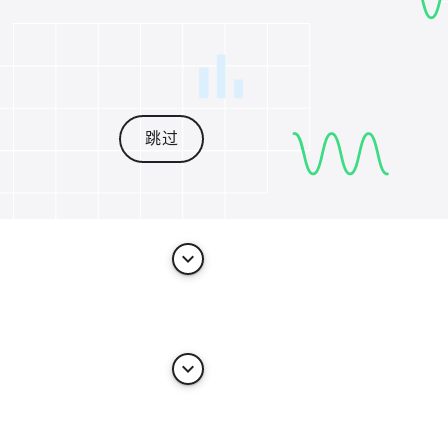
跳过
keyboard_arrow_down
keyboard_arrow_down