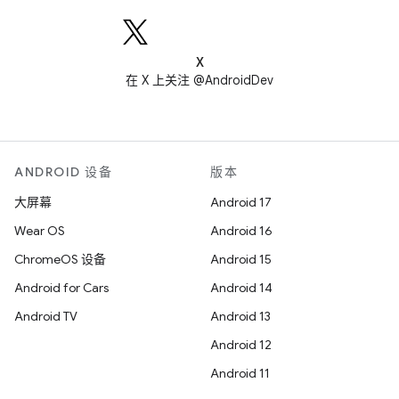
X
在 X 上关注 @AndroidDev
ANDROID 设备
版本
大屏幕
Android 17
Wear OS
Android 16
ChromeOS 设备
Android 15
Android for Cars
Android 14
Android TV
Android 13
Android 12
Android 11