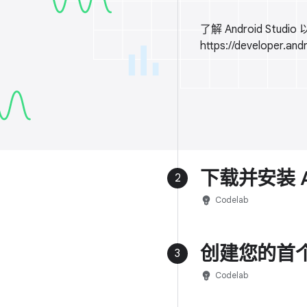
了解 Android S
https://developer.and
下载并安装 And
2
emoji_objects
Codelab
创建您的首个 
3
emoji_objects
Codelab