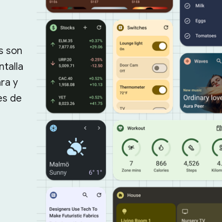
s son
ntalla
ra y
es de