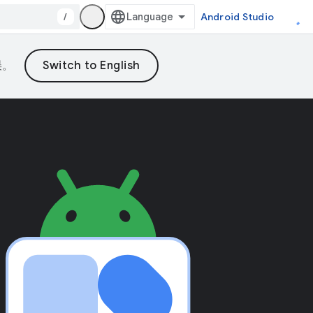
/
Android Studio
误。