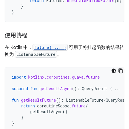
return
Futures
.
immediateFailedFuture
(
e
)
}
}
使用协程
在 Kotlin 中，
future{ ... }
可用于将挂起函数的结果转
换为
ListenableFuture
。
import
kotlinx.coroutines.guava.future
suspend
fun
getResultAsync
():
QueryResult
{
...
}
fun
getResultFuture
():
ListenableFuture<QueryResul
return
coroutineScope
.
future
{
getResultAsync
()
}
}