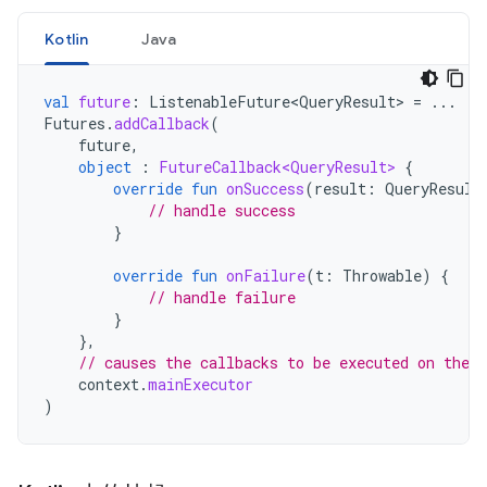
Kotlin
Java
val
future
:
ListenableFuture<QueryResult>
=
...
Futures
.
addCallback
(
future
,
object
:
FutureCallback<QueryResult>
{
override
fun
onSuccess
(
result
:
QueryResult
// handle success
}
override
fun
onFailure
(
t
:
Throwable
)
{
// handle failure
}
},
// causes the callbacks to be executed on the 
context
.
mainExecutor
)