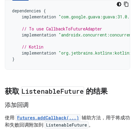
dependencies
{
implementation
"com.google.guava:guava:31.0.1-
// To use CallbackToFutureAdapter
implementation
"androidx.concurrent:concurrent
// Kotlin
implementation
"org.jetbrains.kotlinx:kotlinx-
}
获取
Listenable
Future
的结果
添加回调
使用
Futures.addCallback(...)
辅助方法，用于将成功
和失败回调附加到
ListenableFuture
。