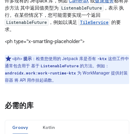
许多现有的 Jetpack 库，例如
CameraX
或
健康服务
都有异
步方法 其中返回值类型为
ListenableFuture
，表示 执
行。在某些情况下，您可能需要实现一个返回
ListenableFuture
，例如以满足
TileService
的要
求。
<ph type="x-smartling-placeholder">
</ph>
提示
：检查您使用的 Jetpack 库是否有
这些工件中
-ktx
通常包含用于 基于
的方法。例如：
ListenableFuture
为 WorkManager 提供封装
androidx.work:work-runtime-ktx
容器 将 API 用作挂起函数。
必需的库
Groovy
Kotlin