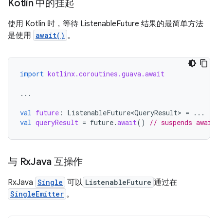
Kotlin 中的挂起
使用 Kotlin 时，等待 ListenableFuture 结果的最简单方法
是使用
await()
。
import
kotlinx.coroutines.guava.await
...
val
future
:
ListenableFuture<QueryResult>
=
...
val
queryResult
=
future
.
await
()
// suspends await
与 Rx
Java 互操作
RxJava
Single
可以
ListenableFuture
通过在
SingleEmitter
。