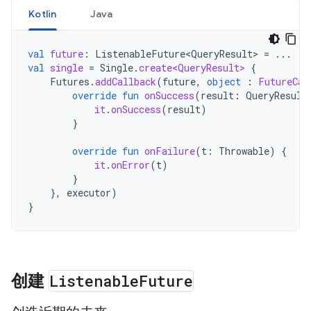
Kotlin
Java
val
future
:
ListenableFuture<QueryResult>
=
...
val
single
=
Single
.
create<QueryResult>
{
Futures
.
addCallback
(
future
,
object
:
FutureCal
override
fun
onSuccess
(
result
:
QueryResult
it
.
onSuccess
(
result
)
}
override
fun
onFailure
(
t
:
Throwable
)
{
it
.
onError
(
t
)
}
},
executor
)
}
创建
Listenable
Future