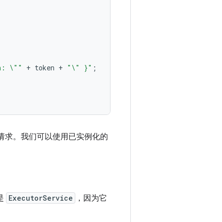
n: \""
+
token
+
"\" }"
;
请求。我们可以使用已实例化的
是
ExecutorService
，因为它