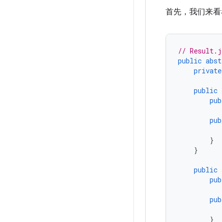
首先，我们来
// Result.j
public
abst
private
public
pub
pub
}
}
public
pub
pub
}