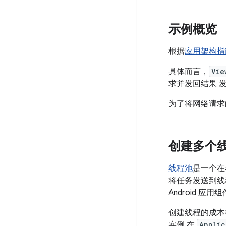
示例概览
根据
应用架构指
具体而言，
Vie
求并发回结果 
为了将网络请求
创建多个
线程池
是一个在
将任务发送到
Android 应用
创建线程的成本
实例 在
Applic