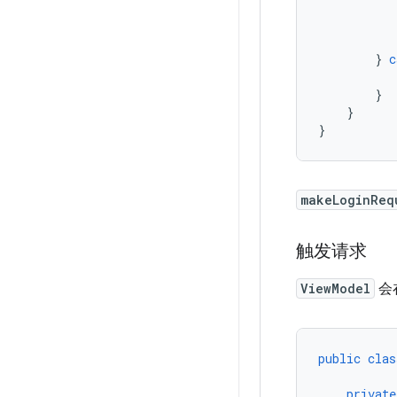
}
c
}
}
}
makeLoginReq
触发请求
ViewModel
会
public
clas
private