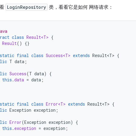
看看
LoginRepository
类，看看它是如何 网络请求：
ava
ract
class
Result<T>
{
Result
()
{}
static
final
class
Success<T>
extends
Result<T>
{
lic
T
data
;
lic
Success
(
T
data
)
{
this
.
data
=
data
;
static
final
class
Error<T>
extends
Result<T>
{
lic
Exception
exception
;
lic
Error
(
Exception
exception
)
{
this
.
exception
=
exception
;