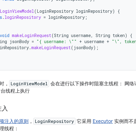
LoginViewModel
(
LoginRepository
loginRepository
)
{
s
.
loginRepository
=
loginRepository
;
void
makeLoginRequest
(
String
username
,
String
token
)
{
ing
jsonBody
=
"{ username: \""
+
username
+
"\", toke
inRepository
.
makeLoginRequest
(
jsonBody
);
时，
LoginViewModel
会在进行以下操作时阻塞主线程： 网络
后台线程上执行
注入
项注入的原则
，
LoginRepository
它采用
Executor
实例而不
理线程：