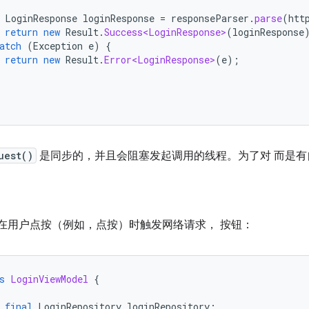
LoginResponse
loginResponse
=
responseParser
.
parse
(
htt
return
new
Result
.
Success<LoginResponse>
(
loginResponse
atch
(
Exception
e
)
{
return
new
Result
.
Error<LoginResponse>
(
e
);
uest()
是同步的，并且会阻塞发起调用的线程。为了对 而是
在用户点按（例如，点按）时触发网络请求， 按钮：
s
LoginViewModel
{
final
LoginRepository
loginRepository
;