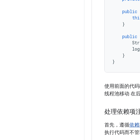
public
thi
}
public
Str
log
}
}
使用前面的代码
线程池移动 在
处理依赖项
首先，遵循
依赖
执行代码而不管