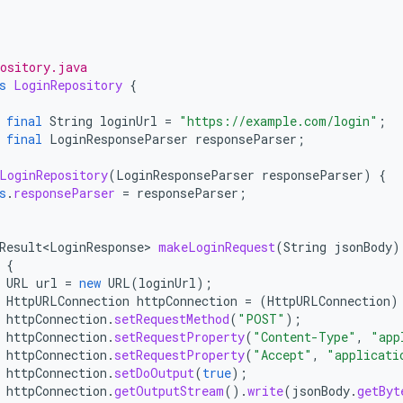
ository.java
s
LoginRepository
{
final
String
loginUrl
=
"https://example.com/login"
;
final
LoginResponseParser
responseParser
;
LoginRepository
(
LoginResponseParser
responseParser
)
{
s
.
responseParser
=
responseParser
;
Result<LoginResponse>
makeLoginRequest
(
String
jsonBody
)
{
URL
url
=
new
URL
(
loginUrl
);
HttpURLConnection
httpConnection
=
(
HttpURLConnection
)
httpConnection
.
setRequestMethod
(
"POST"
);
httpConnection
.
setRequestProperty
(
"Content-Type"
,
"app
httpConnection
.
setRequestProperty
(
"Accept"
,
"applicati
httpConnection
.
setDoOutput
(
true
);
httpConnection
.
getOutputStream
().
write
(
jsonBody
.
getByt