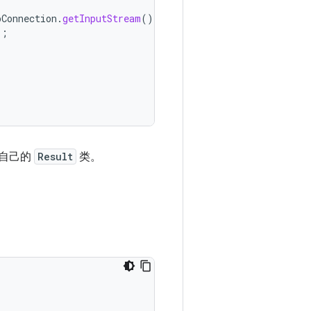
pConnection
.
getInputStream
());
);
有自己的
Result
类。