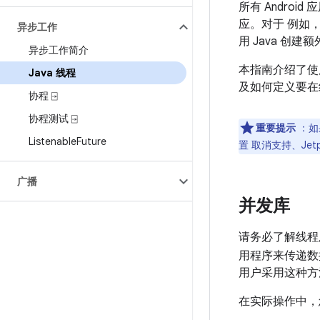
所有 Andr
应。对于 例如
异步工作
用 Java 创
异步工作简介
本指南介绍了使用
Java 线程
及如何定义要在
协程 ⍈
协程测试 ⍈
重要提示
：如
Listenable
Future
置 取消支持、Jet
广播
并发库
请务必了解线程
用程序来传递数
用户采用这种方
在实际操作中，