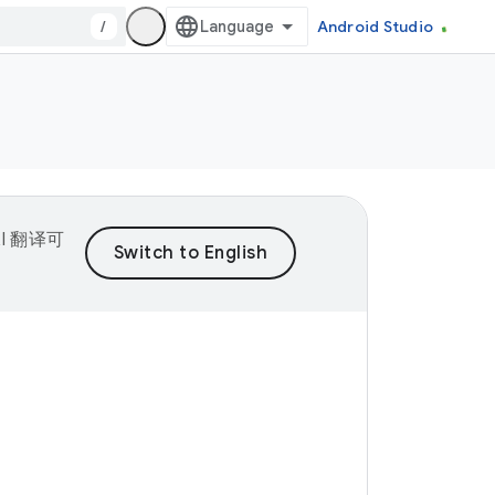
/
Android Studio
I 翻译可