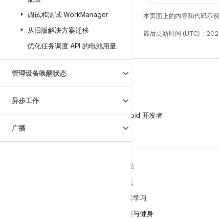
调试和测试 Work
Manager
本页面上的内容和代码示
从旧版解决方案迁移
最后更新时间 (UTC)：202
优化任务调度 API 的电池用量
管理设备唤醒状态
异步工作
微信
在微信中关注 Android 开发者
广播
关于 ANDROID
发现
Android
游戏
适用于企业的 Android
机器学习
安全
健康与健身