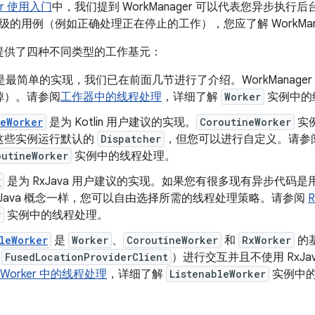
ger 使用入门
中，我们提到 WorkManager 可以代表您异步
的用例（例如正确处理正在停止的工作），您应了解 WorkMan
ger 提供了四种不同类型的工作基元：
是最简单的实现，我们已在前面几节进行了介绍。WorkManag
掉）。请参阅
工作器中的线程处理
，详细了解
Worker
实例中的
neWorker
是为 Kotlin 用户建议的实现。
CoroutineWorker
实
这些实例运行默认的
Dispatcher
，但您可以进行自定义。请参
outineWorker
实例中的线程处理。
r
是为 RxJava 用户建议的实现。如果您有很多现有异步代码是用 Rx
xJava 概念一样，您可以自由选择所需的线程处理策略。请参阅
r
实例中的线程处理。
leWorker
是
Worker
、
CoroutineWorker
和
RxWorker
的
如
FusedLocationProviderClient
）进行交互并且不使用 RxJav
bleWorker 中的线程处理
，详细了解
ListenableWorker
实例中