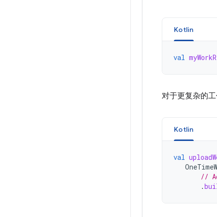
Kotlin
val
myWorkR
对于更复杂的工
Kotlin
val
uploadW
OneTimeW
// A
.
bui