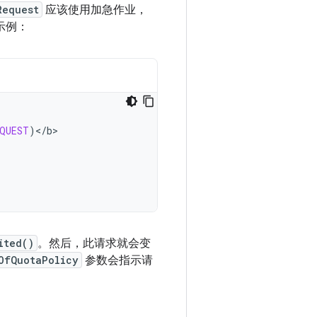
Request
应该使用加急作业，
示例：
EQUEST
)
<
/
b
ited()
。然后，此请求就会变
OfQuotaPolicy
参数会指示请