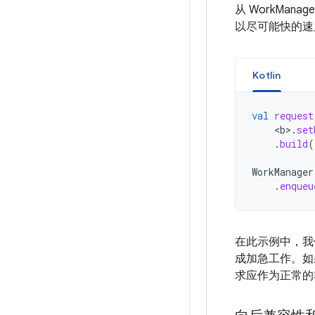
从 WorkMana
以尽可能快的速
Kotlin
val
request
<
b
>
.
set
.
build
(
WorkManager
.
enqueu
在此示例中，
成加急工作。如
求应作为正常的