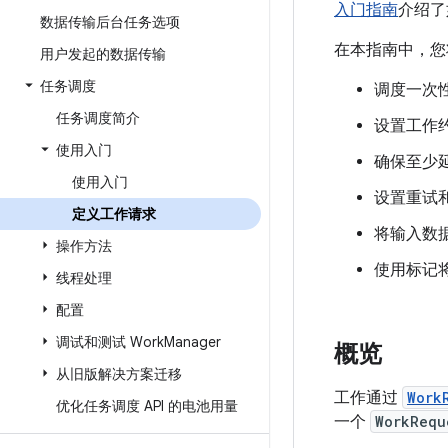
入门指南
介绍了
数据传输后台任务选项
在本指南中，您
用户发起的数据传输
任务调度
调度一次
任务调度简介
设置工作约
使用入门
确保至少
使用入门
设置重试
定义工作请求
将输入数
操作方法
使用标记
线程处理
配置
调试和测试 Work
Manager
概览
从旧版解决方案迁移
工作通过
Work
优化任务调度 API 的电池用量
一个
WorkRequ