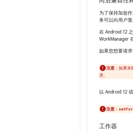
向后兼容性
为了保持加急作业
务可以向用户显
在 Android 
WorkManage
如果您想要请求
注意
：
如果未
溃。
以 Androi
注意
：
setFor
工作器