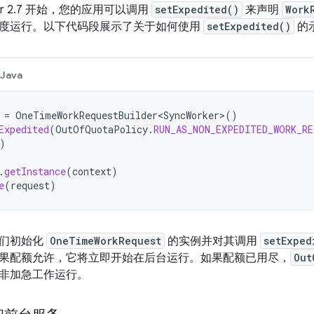
ger 2.7 开始，您的应用可以调用
setExpedited()
来声明
Work
度运行。以下代码段展示了关于如何使用
setExpedited()
的
Java
=
OneTimeWorkRequestBuilder<SyncWorker>
()
Expedited
(
OutOfQuotaPolicy
.
RUN_AS_NON_EXPEDITED_WORK_R
)
.
getInstance
(
context
)
e
(
request
)
我们初始化
OneTimeWorkRequest
的实例并对其调用
setExped
果配额允许，它将立即开始在后台运行。如果配额已用尽，
Out
非加急工作运行。