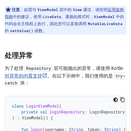
注意
：如需与
层中的
通信，请按照
应用架构
ViewModel
View
指南
中的建议，使用
。遵循此模式时，
中的
LiveData
ViewModel
代码会在主线程上执行，因此您可以直接调用
MutableLiveData
的
函数。
setValue()
处理异常
为了处理
Repository
层可能抛出的异常，请使用 Kotlin
对异常的内置支持
。在以下示例中，我们使用的是
try-
catch
块：
class
LoginViewModel
(
private
val
loginRepository
:
LoginRepository
)
:
ViewModel
()
{
fun
login
(
username
:
String
,
token
:
String
)
{