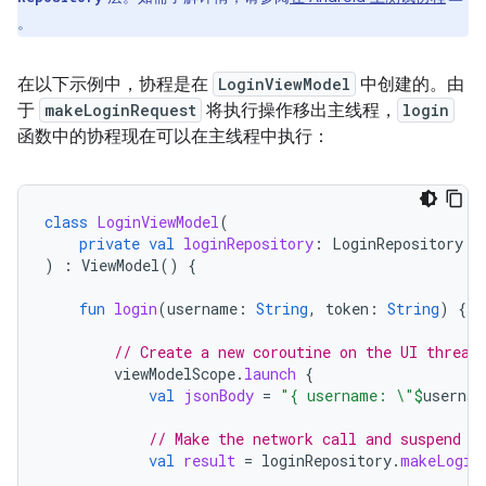
。
在以下示例中，协程是在
LoginViewModel
中创建的。由
于
makeLoginRequest
将执行操作移出主线程，
login
函数中的协程现在可以在主线程中执行：
class
LoginViewModel
(
private
val
loginRepository
:
LoginRepository
)
:
ViewModel
()
{
fun
login
(
username
:
String
,
token
:
String
)
{
// Create a new coroutine on the UI thread
viewModelScope
.
launch
{
val
jsonBody
=
"{ username: \"
$
usernam
// Make the network call and suspend e
val
result
=
loginRepository
.
makeLogin