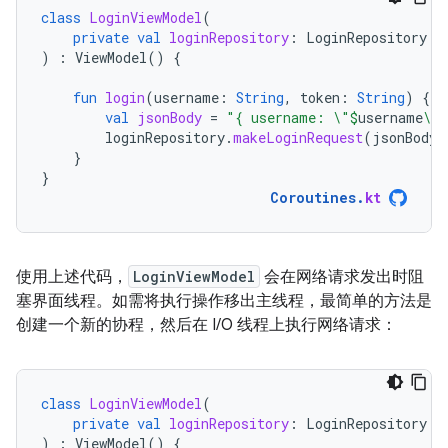
class
LoginViewModel
(
private
val
loginRepository
:
LoginRepository
)
:
ViewModel
()
{
fun
login
(
username
:
String
,
token
:
String
)
{
val
jsonBody
=
"{ username: \"
$
username
\",
loginRepository
.
makeLoginRequest
(
jsonBody
)
}
}
Coroutines
.
kt
使用上述代码，
LoginViewModel
会在网络请求发出时阻
塞界面线程。如需将执行操作移出主线程，最简单的方法是
创建一个新的协程，然后在 I/O 线程上执行网络请求：
class
LoginViewModel
(
private
val
loginRepository
:
LoginRepository
)
:
ViewModel
()
{