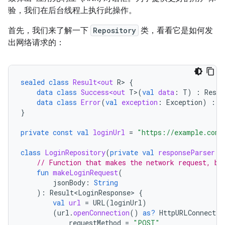
验，我们在后台线程上执行此操作。
首先，我们来了解一下
Repository
类，看看它是如何发
出网络请求的：
sealed
class
Result<out
R
>
{
data
class
Success<out
T
>
(
val
data
:
T
)
:
Resul
data
class
Error
(
val
exception
:
Exception
)
:
R
}
private
const
val
loginUrl
=
"https://example.com/
class
LoginRepository
(
private
val
responseParser
:
// Function that makes the network request, bl
fun
makeLoginRequest
(
jsonBody
:
String
):
Result<LoginResponse>
{
val
url
=
URL
(
loginUrl
)
(
url
.
openConnection
()
as?
HttpURLConnectio
requestMethod
=
"POST"