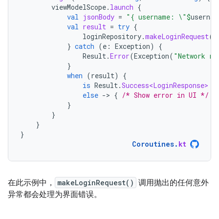
viewModelScope
.
launch
{
val
jsonBody
=
"{ username: \"
$
usernam
val
result
=
try
{
loginRepository
.
makeLoginRequest
(
j
}
catch
(
e
:
Exception
)
{
Result
.
Error
(
Exception
(
"Network re
}
when
(
result
)
{
is
Result
.
Success<LoginResponse>
-
else
-
>
{
/* Show error in UI */
}
}
}
}
}
Coroutines
.
kt
在此示例中，
makeLoginRequest()
调用抛出的任何意外
异常都会处理为界面错误。