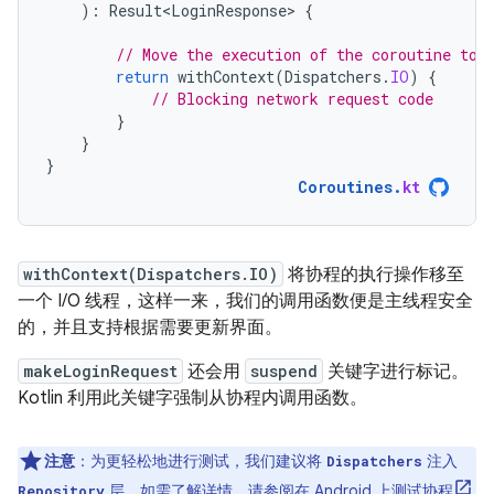
):
Result<LoginResponse>
{
// Move the execution of the coroutine to 
return
withContext
(
Dispatchers
.
IO
)
{
// Blocking network request code
}
}
}
Coroutines
.
kt
withContext(Dispatchers.IO)
将协程的执行操作移至
一个 I/O 线程，这样一来，我们的调用函数便是主线程安全
的，并且支持根据需要更新界面。
makeLoginRequest
还会用
suspend
关键字进行标记。
Kotlin 利用此关键字强制从协程内调用函数。
注意
：为更轻松地进行测试，我们建议将
注入
Dispatchers
层。如需了解详情，请参阅
在 Android 上测试协程
Repository