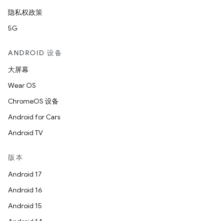
隐私权政策
5G
ANDROID 设备
大屏幕
Wear OS
ChromeOS 设备
Android for Cars
Android TV
版本
Android 17
Android 16
Android 15