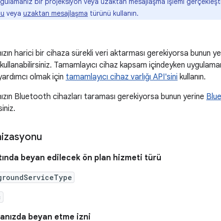
ulamanız bir projeksiyon veya uzaktan mesajlaşma işlemi gerçekleştir
nu
veya
uzaktan mesajlaşma
türünü kullanın.
zın harici bir cihaza sürekli veri aktarması gerekiyorsa bunun y
ı kullanabilirsiniz. Tamamlayıcı cihaz kapsam içindeyken uygulam
ardımcı olmak için
tamamlayıcı cihaz varlığı API'sini
kullanın.
zın Bluetooth cihazları taraması gerekiyorsa bunun yerine
Blue
siniz.
nizasyonu
tında beyan edilecek ön plan hizmeti türü
groundServiceType
c
anızda beyan etme izni