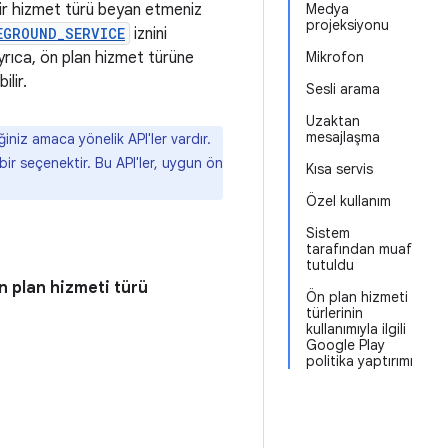
bir hizmet türü beyan etmeniz
Medya
projeksiyonu
EGROUND_SERVICE
iznini
Ayrıca, ön plan hizmet türüne
Mikrofon
lir.
Sesli arama
Uzaktan
mesajlaşma
iniz amaca yönelik API'ler vardır.
bir seçenektir. Bu API'ler, uygun ön
Kısa servis
Özel kullanım
Sistem
tarafından muaf
tutuldu
n plan hizmeti türü
Ön plan hizmeti
türlerinin
kullanımıyla ilgili
Google Play
politika yaptırımı