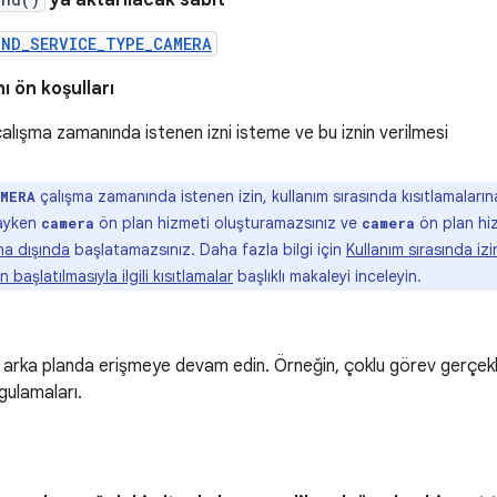
'ya aktarılacak sabit
UND_SERVICE_TYPE_CAMERA
 ön koşulları
alışma zamanında istenen izni isteme ve bu iznin verilmesi
çalışma zamanında istenen izin, kullanım sırasında kısıtlamaları
MERA
ayken
ön plan hizmeti oluşturamazsınız ve
ön plan hi
camera
camera
sna dışında
başlatamazsınız. Daha fazla bilgi için
Kullanım sırasında izi
n başlatılmasıyla ilgili kısıtlamalar
başlıklı makaleyi inceleyin.
rka planda erişmeye devam edin. Örneğin, çoklu görev gerçekl
ulamaları.