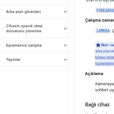
FOREGRO
Arka plan görevleri
Çalışma zamanı
Cihazın uyanık olma
CAMERA
ç
durumunu yönetme
Not:
Eşzamansız çalışma
CA
arka pland
birkaç isti
Yayınlar
hizmetlerini
Açıklama
Kameraya a
sohbet uyg
Bağlı cihaz