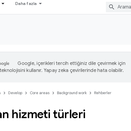
Daha fazla
Google, içerikleri tercih ettiğiniz dile çevirmek için
eknolojisini kullanır. Yapay zeka çevirilerinde hata olabilir.
s
Develop
Core areas
Background work
Rehberler
n hizmeti türleri