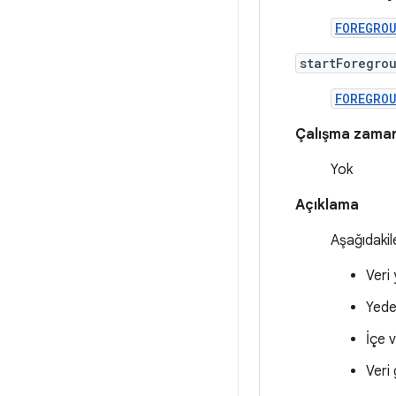
FOREGRO
startForegro
FOREGRO
Çalışma zamanı
Yok
Açıklama
Aşağıdakile
Veri
Yede
İçe 
Veri