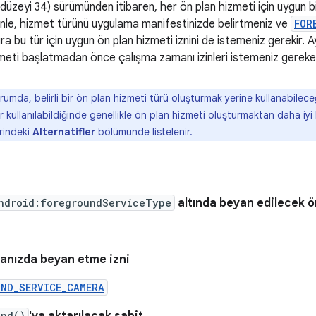
düzeyi 34) sürümünden itibaren, her ön plan hizmeti için uygun 
enle, hizmet türünü uygulama manifestinizde belirtmeniz ve
FOR
ıra bu tür için uygun ön plan hizmeti iznini de istemeniz gerekir. 
zmeti başlatmadan önce çalışma zamanı izinleri istemeniz gerekebi
mda, belirli bir ön plan hizmeti türü oluşturmak yerine kullanabileceğ
 kullanılabildiğinde genellikle ön plan hizmeti oluşturmaktan daha iyi 
erindeki
Alternatifler
bölümünde listelenir.
ndroid:foregroundServiceType
altında beyan edilecek ö
anızda beyan etme izni
UND_SERVICE_CAMERA
und()