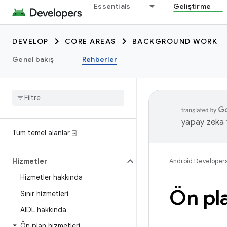
Essentials
Geliştirme
DEVELOP
CORE AREAS
BACKGROUND WORK
Genel bakış
Rehberler
yapay zeka t
Tüm temel alanlar ⍈
Hizmetler
Android Developer
Hizmetler hakkında
Ön pla
Sınır hizmetleri
AIDL hakkında
Ön plan hizmetleri