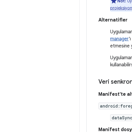
Not:
Uyg
projeksiyo
Alternatifler
Uygulamanı
manager
'
etmesine y
Uygulamanı
kullanabilir
Veri senkro
Manifest'te al
android:fore
dataSyn
Manifest dosy