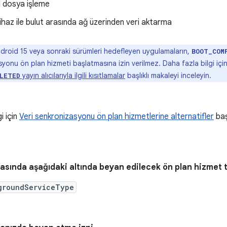
l dosya işleme
cihaz ile bulut arasında ağ üzerinden veri aktarma
droid 15 veya sonraki sürümleri hedefleyen uygulamaların,
BOOT_COM
yonu ön plan hizmeti başlatmasına izin verilmez. Daha fazla bilgi içi
yayın alıcılarıyla ilgili kısıtlamalar
başlıklı makaleyi inceleyin.
LETED
gi için
Veri senkronizasyonu ön plan hizmetlerine alternatifler
başl
asında aşağıdaki altında beyan edilecek ön plan hizmet 
groundServiceType