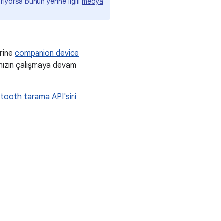
iyorsa bunun yerine ilgili
medya
erine
companion device
anızın çalışmaya devam
tooth tarama API'sini