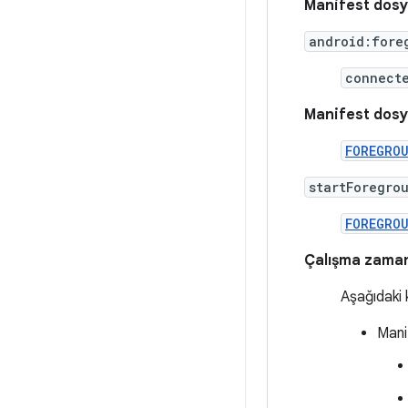
Manifest dosy
android:fore
connect
Manifest dosy
FOREGRO
startForegro
FOREGRO
Çalışma zamanı
Aşağıdaki 
Manif