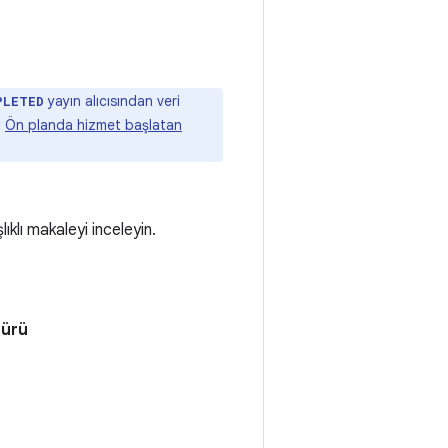
yayın alıcısından veri
PLETED
n
Ön planda hizmet başlatan
ıklı makaleyi inceleyin.
türü