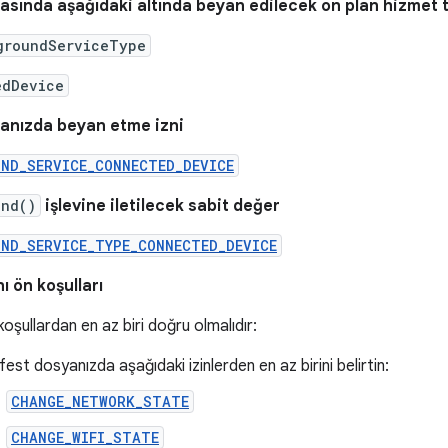
asında aşağıdaki altında beyan edilecek ön plan hizmet 
groundServiceType
edDevice
anızda beyan etme izni
UND_SERVICE_CONNECTED_DEVICE
und()
işlevine iletilecek sabit değer
UND_SERVICE_TYPE_CONNECTED_DEVICE
 ön koşulları
koşullardan en az biri doğru olmalıdır:
est dosyanızda aşağıdaki izinlerden en az birini belirtin:
CHANGE_NETWORK_STATE
CHANGE_WIFI_STATE