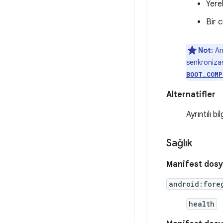
Yere
Bir 
Not:
An
senkronizas
BOOT_COMP
Alternatifler
Ayrıntılı bil
Sağlık
Manifest dosy
android:fore
health