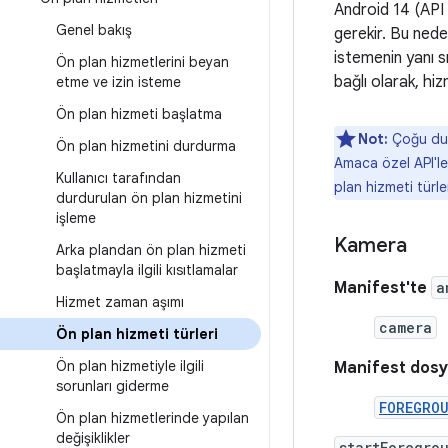
Android 14 (API 
Genel bakış
gerekir. Bu ned
istemenin yanı s
Ön plan hizmetlerini beyan
bağlı olarak, hi
etme ve izin isteme
Ön plan hizmeti başlatma
Not:
Çoğu duru
Ön plan hizmetini durdurma
Amaca özel API'ler
Kullanıcı tarafından
plan hizmeti türl
durdurulan ön plan hizmetini
işleme
Kamera
Arka plandan ön plan hizmeti
başlatmayla ilgili kısıtlamalar
Manifest'te
a
Hizmet zaman aşımı
camera
Ön plan hizmeti türleri
Ön plan hizmetiyle ilgili
Manifest dosy
sorunları giderme
FOREGRO
Ön plan hizmetlerinde yapılan
değişiklikler
startForegro