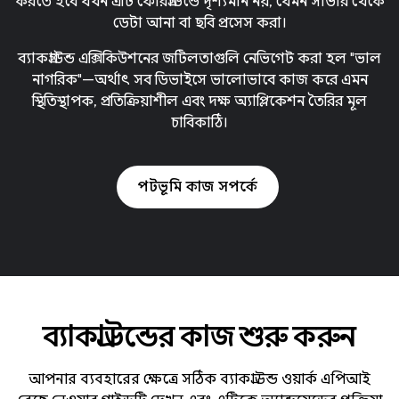
করতে হবে যখন এটি ফোরগ্রাউন্ডে দৃশ্যমান নয়, যেমন সার্ভার থেকে
ডেটা আনা বা ছবি প্রসেস করা।
ব্যাকগ্রাউন্ড এক্সিকিউশনের জটিলতাগুলি নেভিগেট করা হল "ভাল
নাগরিক"—অর্থাৎ সব ডিভাইসে ভালোভাবে কাজ করে এমন
স্থিতিস্থাপক, প্রতিক্রিয়াশীল এবং দক্ষ অ্যাপ্লিকেশন তৈরির মূল
চাবিকাঠি।
পটভূমি কাজ সম্পর্কে
ব্যাকগ্রাউন্ডের কাজ শুরু করুন
আপনার ব্যবহারের ক্ষেত্রে সঠিক ব্যাকগ্রাউন্ড ওয়ার্ক এপিআই