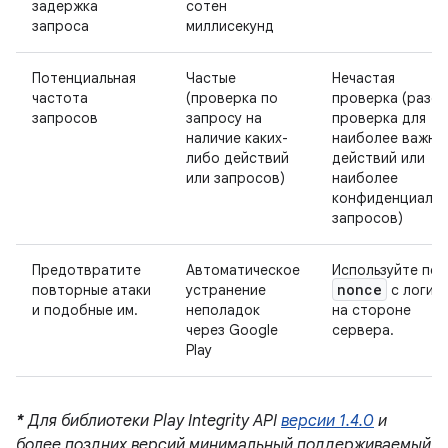
задержка
сотен
запроса
миллисекунд
Потенциальная
Частые
Нечастая
частота
(проверка по
проверка (разов
запросов
запросу на
проверка для
наличие каких-
наиболее важны
либо действий
действий или
или запросов)
наиболее
конфиденциальн
запросов)
Предотвратите
Автоматическое
Используйте пол
nonce
повторные атаки
устранение
с логик
и подобные им.
неполадок
на стороне
через Google
сервера.
Play
*
Для библиотеки Play Integrity API
версии 1.4.0
и
более поздних версий минимальный поддерживаемый