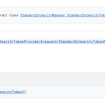
ract class 
StandardIntegrityManager.StandardIntegrityTok
tegrityTokenProvider#request(StandardIntegrityToken
tegrityToken
()