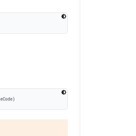
peCode)
。
)