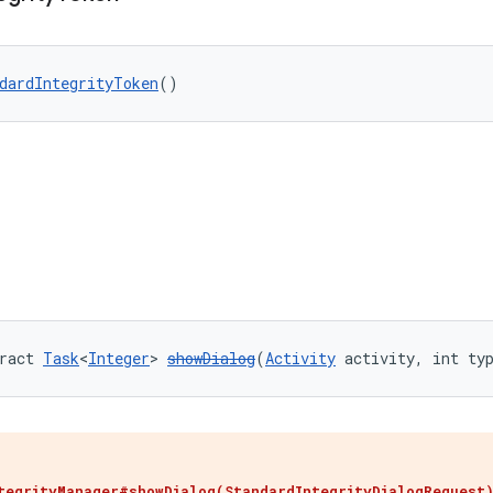
dardIntegrityToken
()
ract 
Task
<
Integer
> 
showDialog
(
Activity
 activity, int ty
。
tegrityManager#showDialog(StandardIntegrityDialogRequest