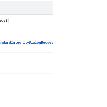
ode)
andardIntegrityDialogRequest)
。