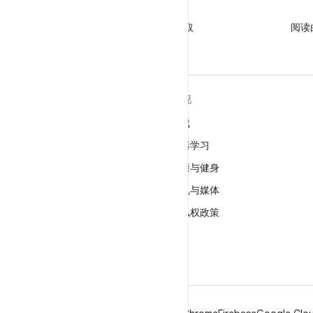
X
关注 @GooglePlayBiz，获取
阅读
相关资讯和支持
关于 ANDROID
发现
Android
游戏
适用于企业的 Android
机器学习
安全
健康与健身
源代码
相机与媒体
新闻
隐私权政策
博客
5G
播客