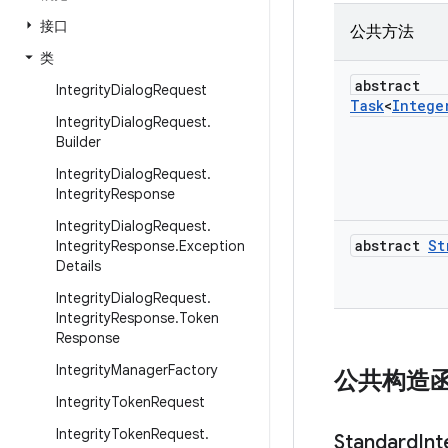
接口
公共方法
类
abstract
Integrity
Dialog
Request
Task
<
Intege
Integrity
Dialog
Request
.
Builder
Integrity
Dialog
Request
.
Integrity
Response
Integrity
Dialog
Request
.
abstract
St
Integrity
Response
.
Exception
Details
Integrity
Dialog
Request
.
Integrity
Response
.
Token
Response
Integrity
Manager
Factory
公共构造
Integrity
Token
Request
Integrity
Token
Request
.
Standard
Int