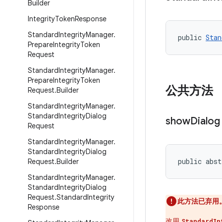
Builder
Integrity
Token
Response
Standard
Integrity
Manager
.
public 
Stan
Prepare
Integrity
Token
Request
Standard
Integrity
Manager
.
Prepare
Integrity
Token
公共方法
Request
.
Builder
Standard
Integrity
Manager
.
Standard
Integrity
Dialog
show
Dialog
Request
Standard
Integrity
Manager
.
Standard
Integrity
Dialog
public abst
Request
.
Builder
Standard
Integrity
Manager
.
Standard
Integrity
Dialog
Request
.
Standard
Integrity
此方法已弃用
Response
改用
StandardIn