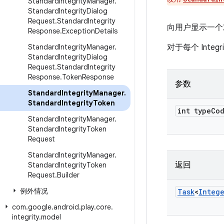
Standard
Integrity
Manager
.
Standard
Integrity
Dialog
Request
.
Standard
Integrity
向用户显示一个
Response
.
Exception
Details
Standard
Integrity
Manager
.
对于每个 Inte
Standard
Integrity
Dialog
Request
.
Standard
Integrity
Response
.
Token
Response
参数
Standard
Integrity
Manager
.
Standard
Integrity
Token
int type
Co
Standard
Integrity
Manager
.
Standard
Integrity
Token
Request
Standard
Integrity
Manager
.
返回
Standard
Integrity
Token
Request
.
Builder
例外情况
Task
<
Integ
com
.
google
.
android
.
play
.
core
.
integrity
.
model