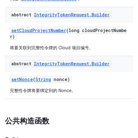
abstract
Integrity
Token
Request
.
Builder
setCloudProjectNumber
(long cloudProjectNumbe
r)
将要关联到完整性令牌的 Cloud 项目编号。
abstract
Integrity
Token
Request
.
Builder
setNonce
(
String
nonce)
完整性令牌将要绑定到的 Nonce。
公共构造函数