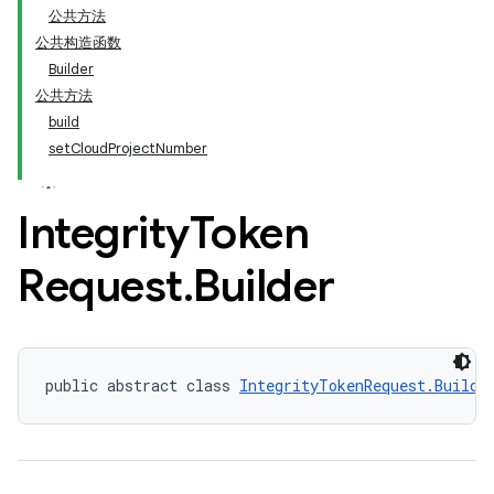
公共方法
公共构造函数
Builder
公共方法
build
setCloudProjectNumber
Integrity
Token
Request
.
Builder
public abstract class 
IntegrityTokenRequest.Builde