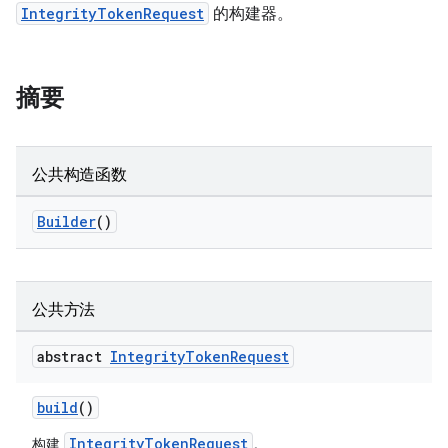
IntegrityTokenRequest
的构建器。
摘要
公共构造函数
Builder
()
公共方法
abstract
Integrity
Token
Request
build
()
IntegrityTokenRequest
构建
。