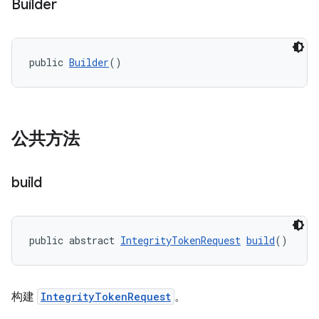
Builder
public 
Builder
()
y.model
公共方法
build
public abstract 
IntegrityTokenRequest
build
()
构建
IntegrityTokenRequest
。