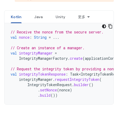
Kotlin
Java
Unity
更多
// Receive the nonce from the secure server.
val
nonce
:
String
=
...
// Create an instance of a manager.
val
integrityManager
=
IntegrityManagerFactory
.
create
(
applicationCont
// Request the integrity token by providing a nonce
val
integrityTokenResponse
:
Task<IntegrityTokenRes
integrityManager
.
requestIntegrityToken
(
IntegrityTokenRequest
.
builder
()
.
setNonce
(
nonce
)
.
build
())