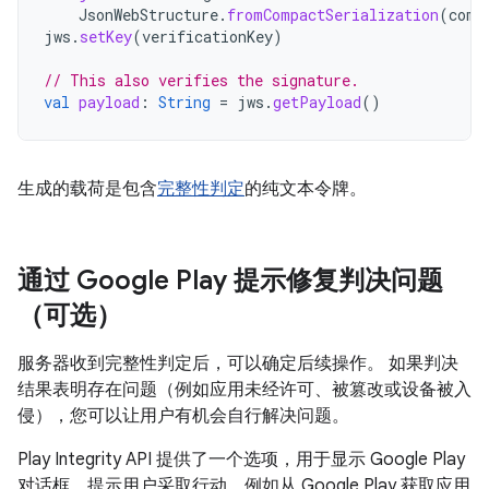
JsonWebStructure
.
fromCompactSerialization
(
comp
jws
.
setKey
(
verificationKey
)
// This also verifies the signature.
val
payload
:
String
=
jws
.
getPayload
()
生成的载荷是包含
完整性判定
的纯文本令牌。
通过 Google Play 提示修复判决问题
（可选）
服务器收到完整性判定后，可以确定后续操作。 如果判决
结果表明存在问题（例如应用未经许可、被篡改或设备被入
侵），您可以让用户有机会自行解决问题。
Play Integrity API 提供了一个选项，用于显示 Google Play
对话框，提示用户采取行动，例如从 Google Play 获取应用