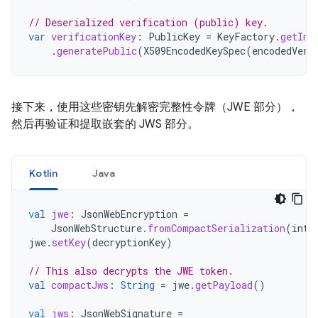
// Deserialized verification (public) key.
var
verificationKey
:
PublicKey
=
KeyFactory
.
getIns
.
generatePublic
(
X509EncodedKeySpec
(
encodedVeri
接下来，使用这些密钥先解密完整性令牌（JWE 部分），
然后再验证和提取嵌套的 JWS 部分。
Kotlin
Java
val
jwe
:
JsonWebEncryption
=
JsonWebStructure
.
fromCompactSerialization
(
inte
jwe
.
setKey
(
decryptionKey
)
// This also decrypts the JWE token.
val
compactJws
:
String
=
jwe
.
getPayload
()
val
jws
:
JsonWebSignature
=