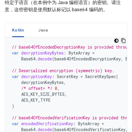
特定于语言（在本例中为 Java 编程语言）的密钥。请注
意，这些密钥是使用默认标记以 base64 编码的。
Kotlin
Java
// base64OfEncodedDecryptionKey is provided throug
var
decryptionKeyBytes
:
ByteArray
=
Base64
.
decode
(
base64OfEncodedDecryptionKey
,
Ba
// Deserialized encryption (symmetric) key.
var
decryptionKey
:
SecretKey
=
SecretKeySpec
(
decryptionKeyBytes
,
/* offset= */
0
,
AES_KEY_SIZE_BYTES
,
AES_KEY_TYPE
)
// base64OfEncodedVerificationKey is provided thro
var
encodedVerificationKey
:
ByteArray
=
Base64
.
decode
(
base64OfEncodedVerificationKey
,