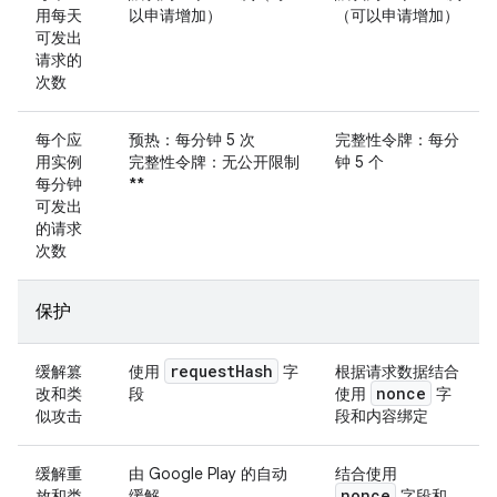
用每天
以申请增加）
（可以申请增加）
可发出
请求的
次数
每个应
预热：每分钟 5 次
完整性令牌：每分
用实例
完整性令牌：无公开限制
钟 5 个
每分钟
**
可发出
的请求
次数
保护
request
Hash
缓解篡
使用
字
根据请求数据结合
nonce
改和类
段
使用
字
似攻击
段和内容绑定
缓解重
由 Google Play 的自动
结合使用
nonce
放和类
缓解
字段和