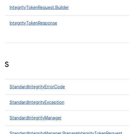
IntegrityTokenRequest.Builder
IntegrityTokenResponse
S
StandardIntegrityErrorCode
StandardIntegrityException
StandardIntegrityManager
StandardIntegrityManager.PrepareIntegrityTokenRequest