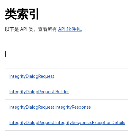
类索引
以下是 API 类。查看所有
API 软件包
。
I
y.model
IntegrityDialogRequest
IntegrityDialogRequest.Builder
IntegrityDialogRequest.IntegrityResponse
IntegrityDialogRequest.IntegrityResponse.ExceptionDetails