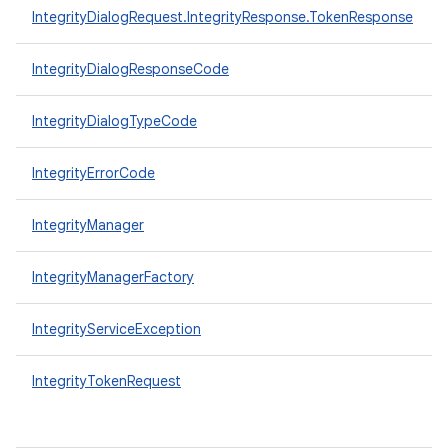
IntegrityDialogRequest.IntegrityResponse.TokenResponse
IntegrityDialogResponseCode
IntegrityDialogTypeCode
IntegrityErrorCode
IntegrityManager
IntegrityManagerFactory
IntegrityServiceException
IntegrityTokenRequest