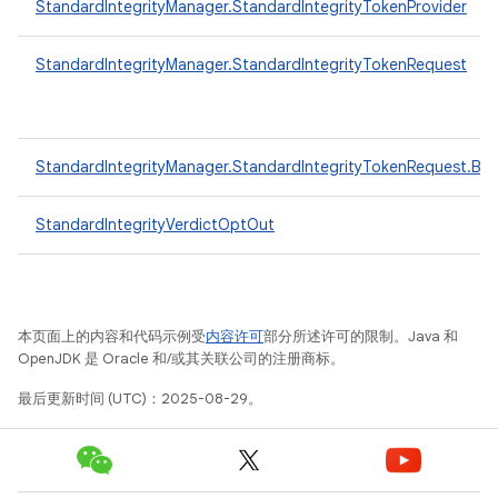
StandardIntegrityManager.StandardIntegrityTokenProvider
StandardIntegrityManager.StandardIntegrityTokenRequest
StandardIntegrityManager.StandardIntegrityTokenRequest.Buil
StandardIntegrityVerdictOptOut
本页面上的内容和代码示例受
内容许可
部分所述许可的限制。Java 和
OpenJDK 是 Oracle 和/或其关联公司的注册商标。
最后更新时间 (UTC)：2025-08-29。