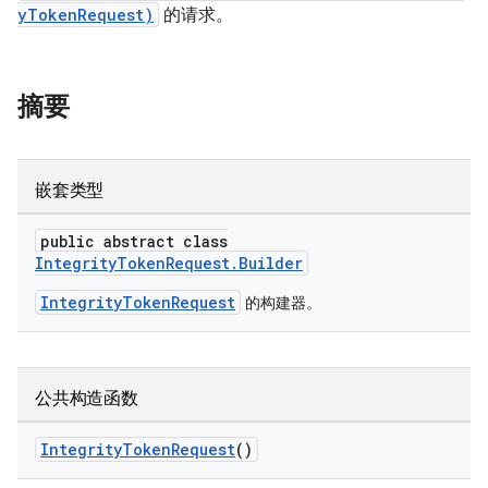
yTokenRequest)
的请求。
摘要
嵌套类型
public abstract class
IntegrityTokenRequest.Builder
IntegrityTokenRequest
的构建器。
公共构造函数
IntegrityTokenRequest
()