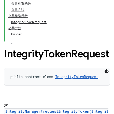
公共构造函数
公共方法
公共构造函数
IntegrityTokenRequest
公共方法
builder
Integrity
Token
Request
public abstract class 
IntegrityTokenRequest
对
IntegrityManager#requestIntegrityToken(Integrit