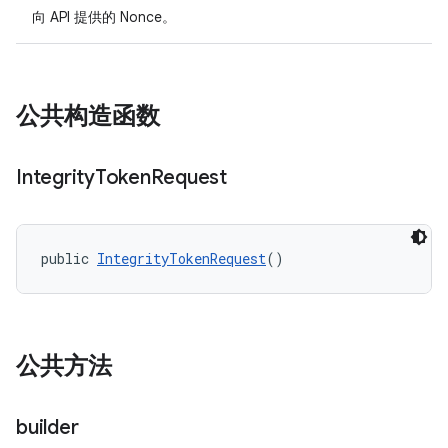
向 API 提供的 Nonce。
公共构造函数
y.model
Integrity
Token
Request
public 
IntegrityTokenRequest
()
公共方法
builder