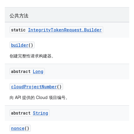
公共方法
static
Integrity
Token
Request
.
Builder
builder
()
创建完整性请求构建器。
abstract
Long
cloudProjectNumber
()
向 API 提供的 Cloud 项目编号。
abstract
String
nonce
()