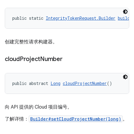
public static 
IntegrityTokenRequest.Builder
builde
创建完整性请求构建器。
cloud
Project
Number
public abstract 
Long
cloudProjectNumber
()
向 API 提供的 Cloud 项目编号。
了解详情：
Builder#setCloudProjectNumber(long)
。