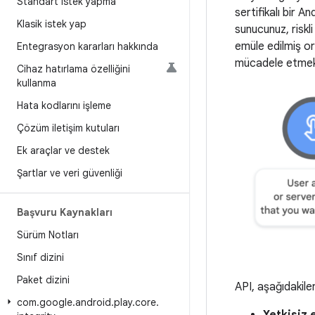
Standart istek yapma
sertifikalı bir 
Klasik istek yap
sunucunuz, riskl
emüle edilmiş or
Entegrasyon kararları hakkında
mücadele etmek, 
Cihaz hatırlama özelliğini
kullanma
Hata kodlarını işleme
Çözüm iletişim kutuları
Ek araçlar ve destek
Şartlar ve veri güvenliği
Başvuru Kaynakları
Sürüm Notları
Sınıf dizini
Paket dizini
API, aşağıdakile
com
.
google
.
android
.
play
.
core
.