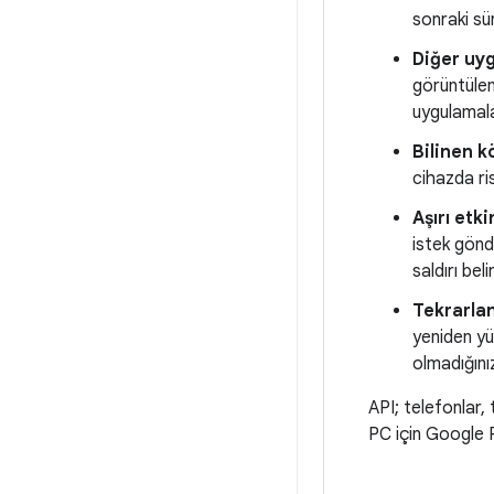
sonraki sür
Diğer uyg
görüntüleme
uygulamala
Bilinen k
cihazda ris
Aşırı etki
istek gönd
saldırı belir
Tekrarlan
yeniden yü
olmadığınız
API; telefonlar,
PC için Google P