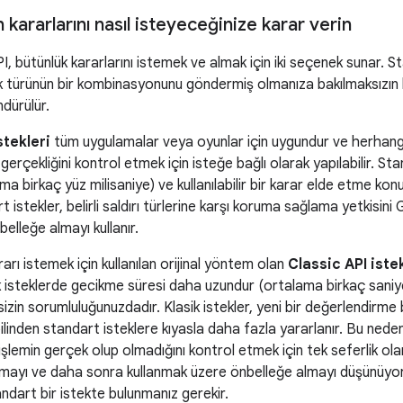
kararlarını nasıl isteyeceğinize karar verin
I, bütünlük kararlarını istemek ve almak için iki seçenek sunar. Sta
ek türünün bir kombinasyonunu göndermiş olmanıza bakılmaksızın 
dürülür.
stekleri
tüm uygulamalar veya oyunlar için uygundur ve herhangi b
 gerçekliğini kontrol etmek için isteğe bağlı olarak yapılabilir. S
ma birkaç yüz milisaniye) ve kullanılabilir bir karar elde etme kon
t istekler, belirli saldırı türlerine karşı koruma sağlama yetkisin
nbelleğe almayı kullanır.
rı istemek için kullanılan orijinal yöntem olan
Classic API istek
k isteklerde gecikme süresi daha uzundur (ortalama birkaç saniye) v
sizin sorumluluğunuzdadır. Klasik istekler, yeni bir değerlendirme baş
pilinden standart isteklere kıyasla daha fazla yararlanır. Bu ne
işlemin gerçek olup olmadığını kontrol etmek için tek seferlik olar
nmayı ve daha sonra kullanmak üzere önbelleğe almayı düşünüyorsan
ndart bir istekte bulunmanız gerekir.