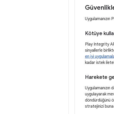
Güvenlikl
Uygulamanızın Pl
Kötüye kulla
Play Integrity A
sinyallerle birli
en iyi uygulamal
kadar istek ileteb
Harekete geç
Uygulamanızın da
uygulayarak mevc
döndürdüğünü öğr
stratejinizi buna