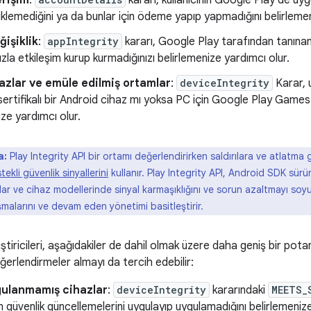
erişim
:
kararı, kullanıcının Google Play'de u
üklemediğini ya da bunlar için ödeme yapıp yapmadığını belirlemen
işiklik
:
appIntegrity
kararı, Google Play tarafından tanınan d
zla etkileşim kurup kurmadığınızı belirlemenize yardımcı olur.
hazlar ve emüle edilmiş ortamlar
:
deviceIntegrity
Karar, u
 sertifikalı bir Android cihaz mı yoksa PC için Google Play Games'
ize yardımcı olur.
a:
Play Integrity API bir ortamı değerlendirirken saldırılara ve atlatma g
kli güvenlik sinyallerini
kullanır. Play Integrity API, Android SDK sürüm
r ve cihaz modellerinde sinyal karmaşıklığını ve sorun azaltmayı soyutl
malarını ve devam eden yönetimi basitleştirir.
tiricileri, aşağıdakiler de dahil olmak üzere daha geniş bir potans
ğerlendirmeler almayı da tercih edebilir:
ulanmamış cihazlar
:
deviceIntegrity
kararındaki
MEETS_
n güvenlik güncellemelerini uygulayıp uygulamadığını belirlemeniz