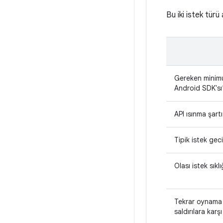
Bu iki istek tür
Gereken mini
Android SDK'sı
API ısınma şartı
Tipik istek gec
Olası istek sıklı
Tekrar oynama
saldırılara kar