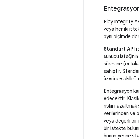
Entegrasyon 
Play Integrity AP
veya her iki ist
aynı biçimde dön
Standart API i
sunucu isteğinin
süresine (ortala
sahiptir. Standar
üzerinde akıllı ö
Entegrasyon kara
edecektir. Klasi
riskini azaltmak 
verilerinden ve 
veya değerli bir 
bir istekte bulu
bunun yerine sta