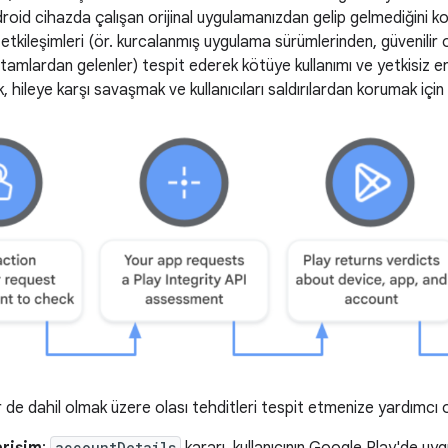
Android cihazda çalışan orijinal uygulamanızdan gelip gelmediğini k
i etkileşimleri (ör. kurcalanmış uygulama sürümlerinden, güvenili
tamlardan gelenler) tespit ederek kötüye kullanımı ve yetkisiz er
hileye karşı savaşmak ve kullanıcıları saldırılardan korumak için u
r de dahil olmak üzere olası tehditleri tespit etmenize yardımcı 
accountDetails