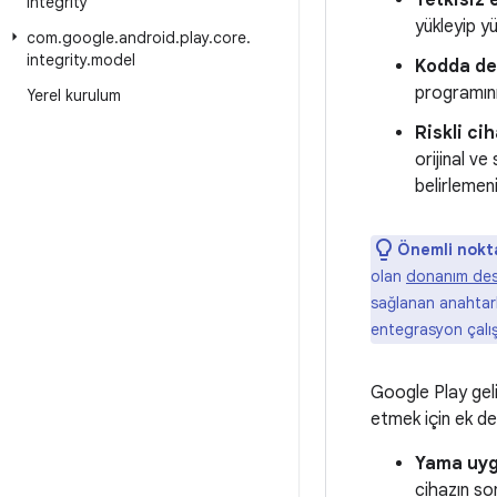
Yetkisiz 
integrity
yükleyip y
com
.
google
.
android
.
play
.
core
.
integrity
.
model
Kodda değ
programını
Yerel kurulum
Riskli ci
orijinal ve
belirlemen
Önemli nokt
olan
donanım deste
sağlanan anahtarla
entegrasyon çalış
Google Play geliş
etmek için ek de
Yama uyg
cihazın so