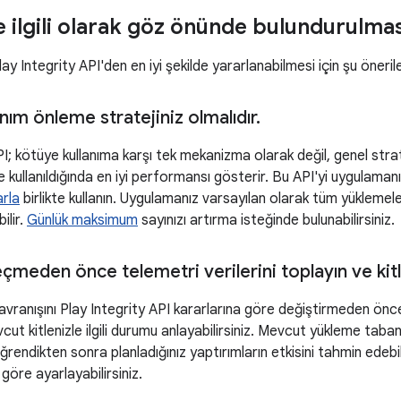
e ilgili olarak göz önünde bulundurulma
ay Integrity API'den en iyi şekilde yararlanabilmesi için şu öneri
nım önleme stratejiniz olmalıdır
.
PI; kötüye kullanıma karşı tek mekanizma olarak değil, genel strate
kte kullanıldığında en iyi performansı gösterir. Bu API'yi uygulaman
arla
birlikte kullanın. Uygulamanız varsayılan olarak tüm yüklem
ilir.
Günlük maksimum
sayınızı artırma isteğinde bulunabilirsiniz.
meden önce telemetri verilerini toplayın ve kitl
vranışını Play Integrity API kararlarına göre değiştirmeden önce
ut kitlenizle ilgili durumu anlayabilirsiniz. Mevcut yükleme tabanı
endikten sonra planladığınız yaptırımların etkisini tahmin edebi
 göre ayarlayabilirsiniz.