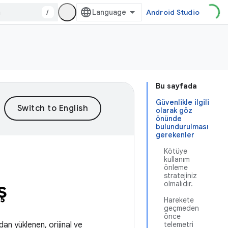
/
Android Studio
Bu sayfada
Güvenlikle ilgili
olarak göz
önünde
bulundurulması
gerekenler
Kötüye
kullanım
önleme
stratejiniz
ş
olmalıdır.
Harekete
geçmeden
önce
dan yüklenen, orijinal ve
telemetri