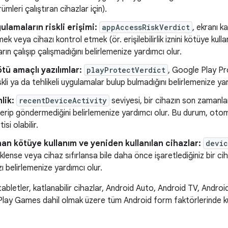
ümleri çalıştıran cihazlar için).
ulamaların riskli erişimi:
appAccessRiskVerdict
, ekranı 
k veya cihazı kontrol etmek (ör. erişilebilirlik iznini kötüye kullan
rın çalışıp çalışmadığını belirlemenize yardımcı olur.
ötü amaçlı yazılımlar:
playProtectVerdict
, Google Play Pro
kli ya da tehlikeli uygulamalar bulup bulmadığını belirlemenize yar
nlik:
recentDeviceActivity
seviyesi, bir cihazın son zaman
erip göndermediğini belirlemenize yardımcı olur. Bu durum, otoma
tisi olabilir.
an kötüye kullanım ve yeniden kullanılan cihazlar:
devic
klense veya cihaz sıfırlansa bile daha önce işaretlediğiniz bir ci
ı belirlemenize yardımcı olur.
 tabletler, katlanabilir cihazlar, Android Auto, Android TV, An
lay Games dahil olmak üzere tüm Android form faktörlerinde kull