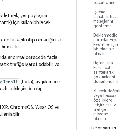
tespit etme
İşleme
kaydetmek, yer paylaşımı
alınabilir hata
mesajlarını
arak) için kullanılabilecek
gösterme
Beklenmedik
sorunlar veya
tect'in açık olup olmadığını ve
kesintiler için
dımcı olur.
bir planınız
olmalı
larda anormal derecede fazla
Uçtan uca
tik trafiğe işaret edebilir ve
kurumsal
sahtekarlık
çözümlerini
değerlendirin
eRecall
(beta), uygulamanız
hazla etkileşimde olup
Yüksek değerli
veya hassas
özelliklere
erişirken riskli
droid XR, ChromeOS, Wear OS ve
trafiğe
meydan
anılabilir.
okuma
Hizmet şartları