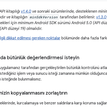
API kitaplığı
v1.4.0
ve sonraki sürümlerinde, desteklenen mini
ıdır ve kitaplığın
minSdkVersion
tarafından belirlenir.
v1.3.0
tekleri için minimum Android SDK sürümü Android 5.0 (API düzeyi
(API düzeyi 19) olmalıdır.
 ilgili dikkat edilmesi gereken noktalar
bölümünde daha fazla farklıl
da bütünlük değerlendirmesi isteyin
, uygulamanız tarafından gerçekleştirilen bütünlük kontrolünü atl
istediğiniz işlem veya sunucu isteği zamanına mümkün olduğunc
rı isteğinde bulunmalısınız.
inizin kopyalanmasını zorlaştırın
eklerinde, kurcalamaya ve benzer saldırılara karşı koruma sağlama