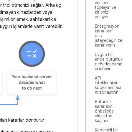
verilerini
ontrol etmenizi sağlar. Arka uç
toplayın ve
r olmayan cihazlardan veya
kitlenizi
anlayın
işimi önlemek, sahtekarlıkla
ygun işlemlerle yanıt verebilir.
Entegrasyon
kararlarını
nasıl
isteyeceğinize
karar verin
Uygun bir
anda bütünlük
değerlendirme
si isteyin
API
isteklerinizin
kopyalanması
nı zorlaştırın
Bütünlük
kararlarını
önbelleğe
almaktan
olan kararlar döndürür:
kaçının
Kademeli bir