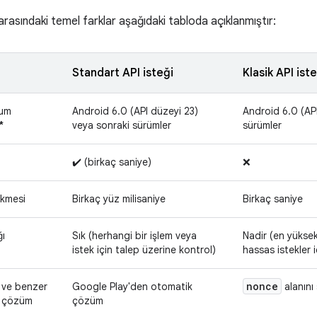
ü arasındaki temel farklar aşağıdaki tabloda açıklanmıştır:
Standart API isteği
Klasik API iste
mum
Android 6.0 (API düzeyi 23)
Android 6.0 (AP
*
veya sonraki sürümler
sürümler
✔️ (birkaç saniye)
❌
ikmesi
Birkaç yüz milisaniye
Birkaç saniye
ğı
Sık (herhangi bir işlem veya
Nadir (en yükse
istek için talep üzerine kontrol)
hassas istekler i
nonce
 ve benzer
Google Play'den otomatik
alanını
şı çözüm
çözüm