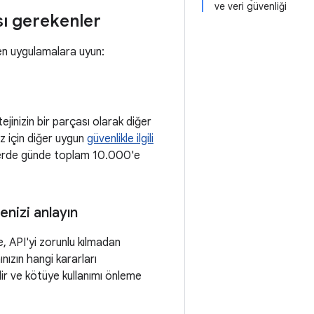
ve veri güvenliği
sı gerekenler
len uygulamalara uyun:
jinizin bir parçası olarak diğer
ız için diğer uygun
güvenlikle ilgili
elerde günde toplam 10.000'e
enizi anlayın
, API'yi zorunlu kılmadan
nızın hangi kararları
lir ve kötüye kullanımı önleme