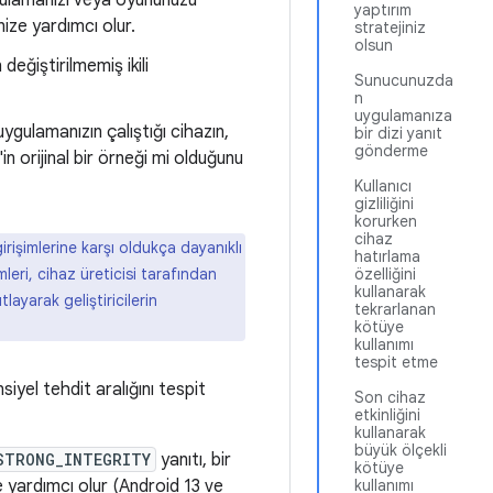
ygulamanızı veya oyununuzu
yaptırım
ize yardımcı olur.
stratejiniz
olsun
eğiştirilmemiş ikili
Sunucunuzda
n
uygulamanıza
ygulamanızın çalıştığı cihazın,
bir dizi yanıt
gönderme
in orijinal bir örneği mi olduğunu
Kullanıcı
gizliliğini
korurken
cihaz
irişimlerine karşı oldukça dayanıklı
hatırlama
özelliğini
leri, cihaz üreticisi tarafından
kullanarak
ayarak geliştiricilerin
tekrarlanan
kötüye
kullanımı
tespit etme
iyel tehdit aralığını tespit
Son cihaz
etkinliğini
kullanarak
büyük ölçekli
STRONG_INTEGRITY
yanıtı, bir
kötüye
kullanımı
e yardımcı olur (Android 13 ve