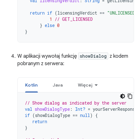
val
licensingVerdict
:
String
=
getLicensing
return
if
(
licensingVerdict
==
"UNLICENSED"
1
// GET_LICENSED
}
else
0
}
W aplikacji wywołaj funkcję
showDialog
z kodem
pobranym z serwera:
Kotlin
Java
Więcej
// Show dialog as indicated by the server
val
showDialogType
:
Int?
=
yourServerResponse
if
(
showDialogType
==
null
)
{
return
}