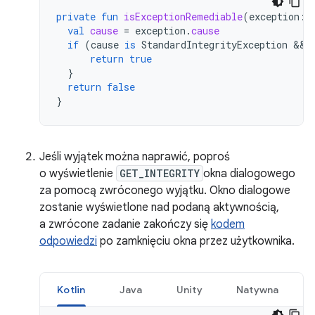
private
fun
isExceptionRemediable
(
exception
:
val
cause
=
exception
.
cause
if
(
cause
is
StandardIntegrityException
&&
return
true
}
return
false
}
Jeśli wyjątek można naprawić, poproś
o wyświetlenie
GET_INTEGRITY
okna dialogowego
za pomocą zwróconego wyjątku. Okno dialogowe
zostanie wyświetlone nad podaną aktywnością,
a zwrócone zadanie zakończy się
kodem
odpowiedzi
po zamknięciu okna przez użytkownika.
Kotlin
Java
Unity
Natywna