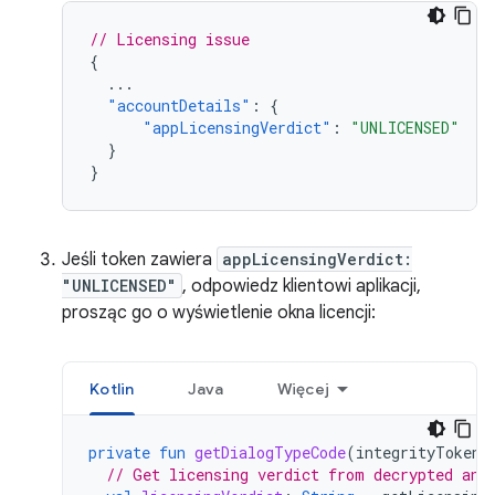
// Licensing issue
{
...
"accountDetails"
:
{
"appLicensingVerdict"
:
"UNLICENSED"
}
}
Jeśli token zawiera
appLicensingVerdict:
"UNLICENSED"
, odpowiedz klientowi aplikacji,
prosząc go o wyświetlenie okna licencji:
Kotlin
Java
Więcej
private
fun
getDialogTypeCode
(
integrityToken
:
// Get licensing verdict from decrypted and