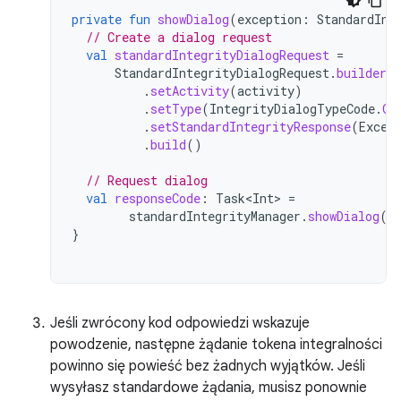
private
fun
showDialog
(
exception
:
StandardInt
// Create a dialog request
val
standardIntegrityDialogRequest
=
StandardIntegrityDialogRequest
.
builder
(
.
setActivity
(
activity
)
.
setType
(
IntegrityDialogTypeCode
.
GE
.
setStandardIntegrityResponse
(
Excep
.
build
()
// Request dialog
val
responseCode
:
Task<Int>
=
standardIntegrityManager
.
showDialog
(
s
}
Jeśli zwrócony kod odpowiedzi wskazuje
powodzenie, następne żądanie tokena integralności
powinno się powieść bez żadnych wyjątków. Jeśli
wysyłasz standardowe żądania, musisz ponownie