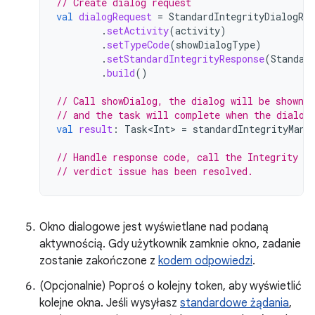
// Create dialog request
val
dialogRequest
=
StandardIntegrityDialogReq
.
setActivity
(
activity
)
.
setTypeCode
(
showDialogType
)
.
setStandardIntegrityResponse
(
Standar
.
build
()
// Call showDialog, the dialog will be shown o
// and the task will complete when the dialog
val
result
:
Task<Int>
=
standardIntegrityMana
// Handle response code, call the Integrity A
// verdict issue has been resolved. 
Okno dialogowe jest wyświetlane nad podaną
aktywnością. Gdy użytkownik zamknie okno, zadanie
zostanie zakończone z
kodem odpowiedzi
.
(Opcjonalnie) Poproś o kolejny token, aby wyświetlić
kolejne okna. Jeśli wysyłasz
standardowe żądania
,