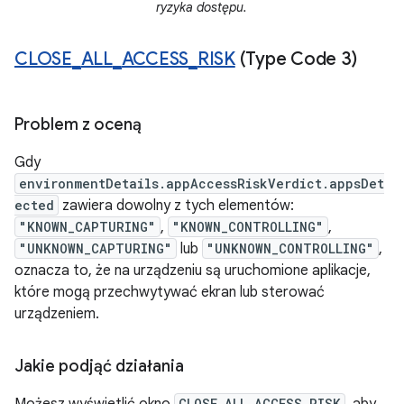
ryzyka dostępu.
CLOSE
_
ALL
_
ACCESS
_
RISK
(Type Code 3)
Problem z oceną
Gdy
environmentDetails.appAccessRiskVerdict.appsDet
ected
zawiera dowolny z tych elementów:
"KNOWN_CAPTURING"
,
"KNOWN_CONTROLLING"
,
"UNKNOWN_CAPTURING"
lub
"UNKNOWN_CONTROLLING"
,
oznacza to, że na urządzeniu są uruchomione aplikacje,
które mogą przechwytywać ekran lub sterować
urządzeniem.
Jakie podjąć działania
Możesz wyświetlić okno
CLOSE_ALL_ACCESS_RISK
, aby