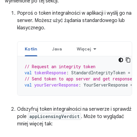
wymienione po tej sekcji.
Poproś o token integralności w aplikacji i wyślij go na
serwer. Możesz użyć żądania standardowego lub
klasycznego.
Kotlin
Java
Więcej
// Request an integrity token
val
tokenResponse
:
StandardIntegrityToken
=
r
// Send token to app server and get response o
val
yourServerResponse
:
YourServerResponse
=
Odszyfruj token integralności na serwerze i sprawdź
pole
appLicensingVerdict
. Może to wyglądać
mniej więcej tak: