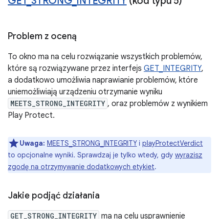
GET
_
STRONG
_
INTEGRITY
(kod typu 5)
Problem z oceną
To okno ma na celu rozwiązanie wszystkich problemów,
które są rozwiązywane przez interfejs
GET_INTEGRITY
,
a dodatkowo umożliwia naprawianie problemów, które
uniemożliwiają urządzeniu otrzymanie wyniku
MEETS_STRONG_INTEGRITY
, oraz problemów z wynikiem
Play Protect.
Uwaga:
MEETS_STRONG_INTEGRITY
i
playProtectVerdict
to opcjonalne wyniki. Sprawdzaj je tylko wtedy, gdy
wyrazisz
zgodę na otrzymywanie dodatkowych etykiet
.
Jakie podjąć działania
GET_STRONG_INTEGRITY
ma na celu usprawnienie