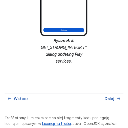
Rysunek 5.
GET_STRONG_INTEGRITY
dialog updating Play
services.
Wstecz
Dalej
arrow_back
arrow_forward
Treść strony i umieszczone na niej fragmenty kodu podlegają
licencjom opisanym w
Licencji na treści
. Java i OpenJDK są znakami