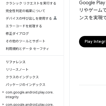
Google 
クラシック リクエストを実行する
リやゲーム
完全性判定の結果について
ンスを実現
デバイスの呼び出しを使用する
エラーコードを処理する
修正ダイアログ
その他のツールとサポート
Play Inte
利用規約とデータ セーフティ
リファレンス
リリースノート
クラスのインデックス
パッケージのインデックス
com
.
google
.
android
.
play
.
core
.
integrity
com
.
google
.
android
.
play
.
core
.