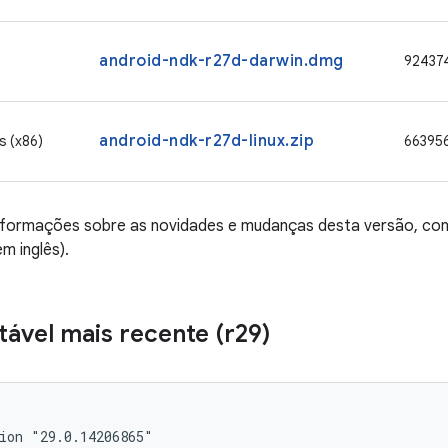
android-ndk-r27d-darwin.dmg
92437
android-ndk-r27d-linux.zip
s (x86)
66395
informações sobre as novidades e mudanças desta versão, co
em inglês).
tável mais recente (r29)
ion "29.0.14206865"
