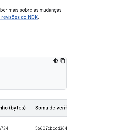
aber mais sobre as mudanças
e revisões do NDK
.
ho (bytes)
Soma de verificação SHA1
6724
56607cbccd3642d4a1991f6bb3114a00f884f426