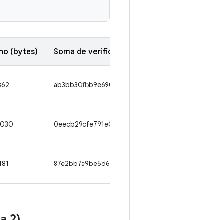
o (bytes)
Soma de verificação SHA1
862
ab3bb30fbb9e6903666d60c55d11e78b04e07472
4030
0eecb29cfe791e039740e2a8bcf0af02b7132bd8
481
87e2bb7e9be5d6a1c6cdf5ec40dd4e0c6d07c30b
a 2)