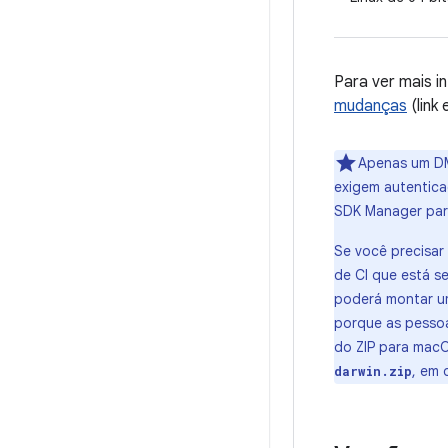
Para ver mais 
mudanças
(link 
Apenas um DM
exigem autenticaç
SDK Manager para
Se você precisar
de CI que está s
poderá montar um
porque as pesso
do ZIP para mac
, em
darwin.zip