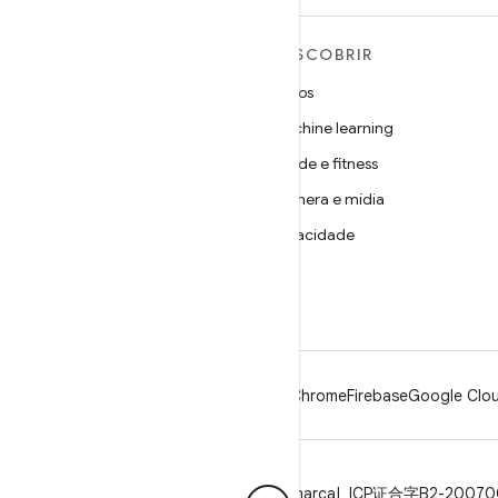
MAIS SOBRE O ANDROID
DESCOBRIR
Android
Jogos
Android para empresas
Machine learning
Segurança
Saúde e fitness
Source
Câmera e mídia
Notícias
Privacidade
Blog
5G
Podcasts
Android
Chrome
Firebase
Google Clou
Privacidade
Licença
Diretrizes da marca
ICP证合字B2-2007