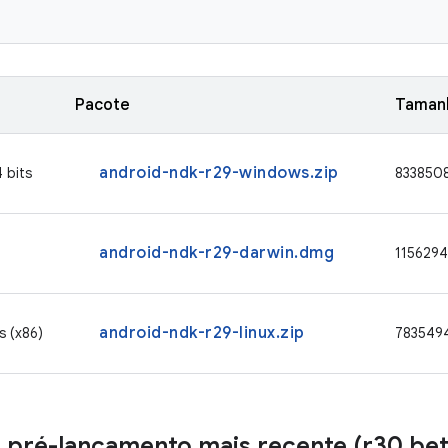
Pacote
Tamanh
android-ndk-r29-windows.zip
 bits
833850
android-ndk-r29-darwin.dmg
115629
android-ndk-r29-linux.zip
s (x86)
783549
 pré-lançamento mais recente (r30 bet