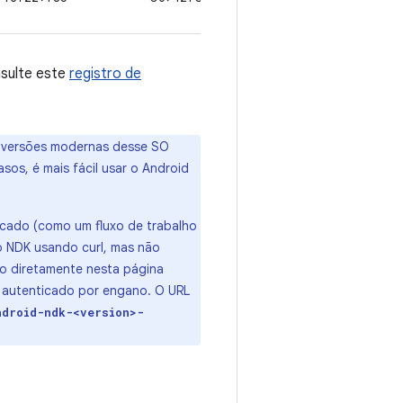
nsulte este
registro de
 versões modernas desse SO
asos, é mais fácil usar o Android
icado (como um fluxo de trabalho
o NDK usando curl, mas não
do diretamente nesta página
 autenticado por engano. O URL
ndroid-ndk-<version>-