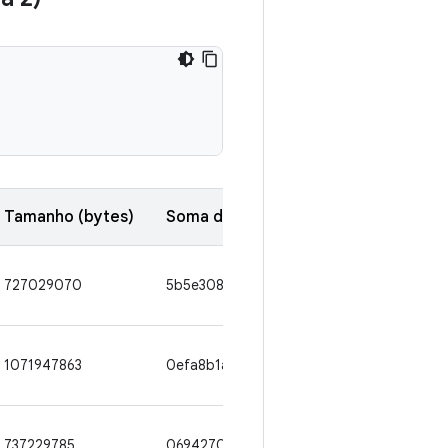
Tamanho (bytes)
Soma de verificação SHA1
727029070
5b5e308db4cfd7a51f5524f464dedec206
1071947863
0efa8b1a835abba43bc4dfa2a000d81efe7
737229785
069427047d18cc6e44369cd7b8e711bfc2c