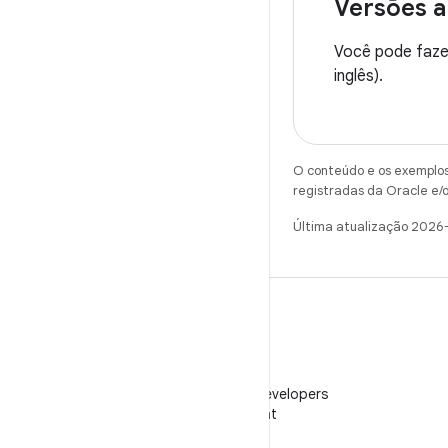
Versões a
Você pode faze
inglês).
O conteúdo e os exemplos 
registradas da Oracle e/o
Última atualização 2026
WeChat
Siga o Android Developers
no WeChat