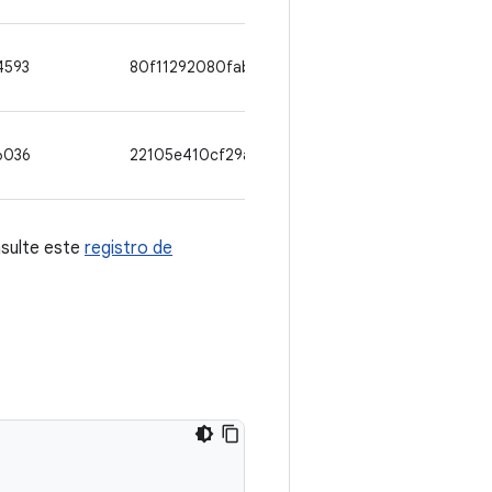
4593
80f11292080fab4e869799f1d23caa88dcf3c709
6036
22105e410cf29afcf163760cc95522b9fb981121
nsulte este
registro de