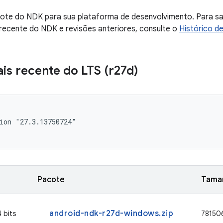
cote do NDK para sua plataforma de desenvolvimento. Para s
recente do NDK e revisões anteriores, consulte o
Histórico d
is recente do LTS (r27d)
ion "27.3.13750724"

Pacote
Taman
android-ndk-r27d-windows.zip
 bits
78150