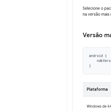
Selecione o pa
na versão mais 
Versão ma
android {

    ndkVers
}
Plataforma
Windows de 64