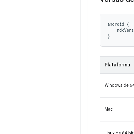
android {

    ndkVers
}
Plataforma
Windows de 64
Mac
Linux de 64 bit