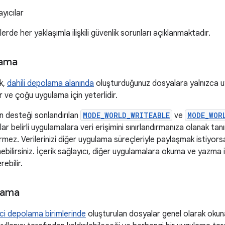
ayıcılar
rde her yaklaşımla ilişkili güvenlik sorunları açıklanmaktadır.
lama
k,
dahili depolama alanında
oluşturduğunuz dosyalara yalnızca uy
 ve çoğu uygulama için yeterlidir.
in desteği sonlandırılan
MODE_WORLD_WRITEABLE
ve
MODE_WOR
lar belirli uygulamalara veri erişimini sınırlandırmanıza olanak ta
rmez. Verilerinizi diğer uygulama süreçleriyle paylaşmak istiyor
ebilirsiniz. İçerik sağlayıcı, diğer uygulamalara okuma ve yazma 
rebilir.
lama
ici depolama birimlerinde
oluşturulan dosyalar genel olarak okunabi