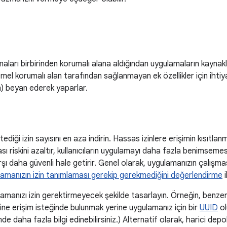
aları birbirinden korumalı alana aldığından uygulamaların kaynakl
mel korumalı alan tarafından sağlanmayan ek özellikler için ihtiyaç
) beyan ederek yaparlar.
ediği izin sayısını en aza indirin. Hassas izinlere erişimin kısıtlanm
ası riskini azaltır, kullanıcıların uygulamayı daha fazla benimseme
şı daha güvenli hale getirir. Genel olarak, uygulamanızın çalışması
amanızın izin tanımlaması gerekip gerekmediğini değerlendirme
i
anızı izin gerektirmeyecek şekilde tasarlayın. Örneğin, benzers
erine erişim isteğinde bulunmak yerine uygulamanız için bir
UUID
ol
de daha fazla bilgi edinebilirsiniz.) Alternatif olarak, harici dep