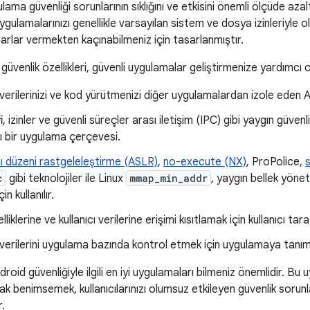
ama güvenliği sorunlarının sıklığını ve etkisini önemli ölçüde azalt
ygulamalarınızı genellikle varsayılan sistem ve dosya izinleriyle 
arlar vermekten kaçınabilmeniz için tasarlanmıştır.
güvenlik özellikleri, güvenli uygulamalar geliştirmenize yardımcı o
erilerinizi ve kod yürütmenizi diğer uygulamalardan izole eden 
, izinler ve güvenli süreçler arası iletişim (IPC) gibi yaygın güvenlik
ı bir uygulama çerçevesi.
ı düzeni rastgeleleştirme (ASLR)
,
no-execute (NX)
, ProPolice,
c
gibi teknolojiler ile Linux
mmap_min_addr
, yaygın bellek yönetim
n kullanılır.
liklerine ve kullanıcı verilerine erişimi kısıtlamak için kullanıcı tara
erilerini uygulama bazında kontrol etmek için uygulamaya tanımlı 
roid güvenliğiyle ilgili en iyi uygulamaları bilmeniz önemlidir. B
larak benimsemek, kullanıcılarınızı olumsuz etkileyen güvenlik soru
r.