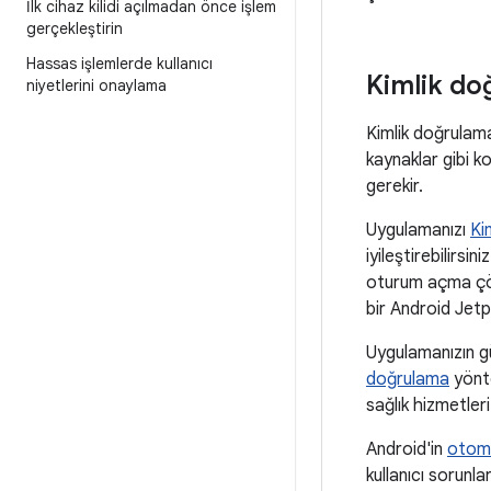
İlk cihaz kilidi açılmadan önce işlem
gerçekleştirin
Hassas işlemlerde kullanıcı
Kimlik do
niyetlerini onaylama
Kimlik doğrulama,
kaynaklar gibi k
gerekir.
Uygulamanızı
Kim
iyileştirebilirsin
oturum açma çöz
bir Android Jetpa
Uygulamanızın gü
doğrulama
yönte
sağlık hizmetleri
Android'in
otoma
kullanıcı sorunla