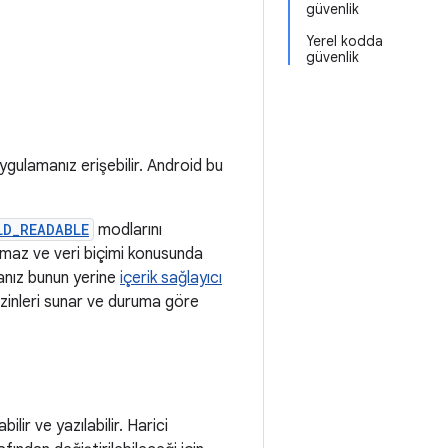
güvenlik
Yerel kodda
güvenlik
gulamanız erişebilir. Android bu
LD_READABLE
modlarını
nımaz ve veri biçimi konusunda
sanız bunun yerine
içerik sağlayıcı
izinleri sunar ve duruma göre
lir ve yazılabilir. Harici