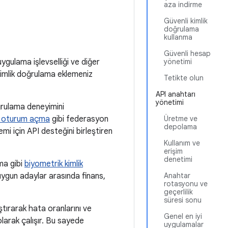
aza indirme
Güvenli kimlik
doğrulama
kullanma
Güvenli hesap
uygulama işlevselliği ve diğer
yönetimi
kimlik doğrulama eklemeniz
Tetikte olun
API anahtarı
yönetimi
oğrulama deneyimini
e oturum açma
gibi federasyon
Üretme ve
depolama
 için API desteğini birleştiren
Kullanım ve
erişim
denetimi
ma gibi
biyometrik kimlik
uygun adaylar arasında finans,
Anahtar
rotasyonu ve
geçerlilik
süresi sonu
tırarak hata oranlarını ve
Genel en iyi
olarak çalışır. Bu sayede
uygulamalar