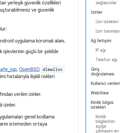
an yerleşik güvenlik özellikleri
sağlayıcılar
oluşturabilmeniz ve güvenlik
İzinler
İzin istekleri
lur:
İzin tanımları
Android uygulama korumalı alanı.
Ağ İletişimi
IP ağı
 işlevlerinin güçlü bir şekilde
Telefon ağı
safe_iop
,
OpenBSD
dlmalloc
Giriş
doğrulaması
i hatalarıyla ilişkili riskleri
Kullanıcı verileri
WebView
fından verilen izinler.
Kimlik bilgisi
izinler.
istekleri
u uygulamaları genel kodlama
Kimlik
bilgilerinin
nlarını istemeden ortaya
açığa
çıkmasını en