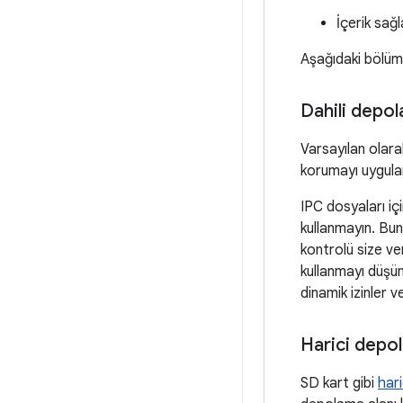
İçerik sağl
Aşağıdaki bölümle
Dahili depo
Varsayılan olara
korumayı uygular
IPC dosyaları iç
kullanmayın. Bun
kontrolü size ve
kullanmayı düşün
dinamik izinler ve
Harici depo
SD kart gibi
har