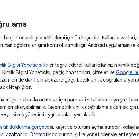
ğrulama
 birçok önemli güvenlik işlemi için ön koşuldur. Kullanıcı verileri, 
orunan öğelere erişimi kontrol etmek için Android uygulamanıza 
lik Bilgisi Yöneticisi
ile entegre ederek kullanıcılarınızın kimlik d
iz. Kimlik Bilgisi Yöneticisi, geçiş anahtarları, şifreler ve
Google il
ümleri de dahil olmak üzere çoğu büyük kimlik doğrulama yöntemi
ck kitaplığıdır.
venliğini daha da artırmak için parmak izi tarama veya yüz tanı
mleri ekleyebilirsiniz. Biyometrik kimlik doğrulama eklemek için 
 veya kimlik yönetimi uygulamaları yer alabilir.
tik doldurma çerçevesi
, kayıt ve oturum açma sürecini kolaylaş
rını azaltabilir. Otomatik doldurma, şifre yöneticileriyle entegre 