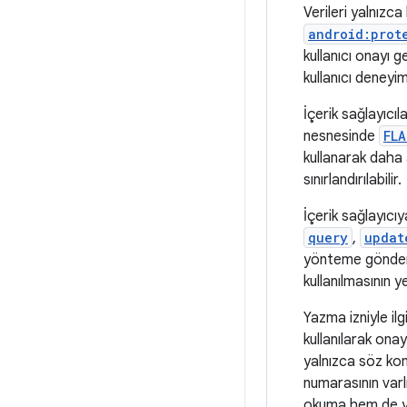
Verileri yalnızca
android:prot
kullanıcı onayı 
kullanıcı deneyim
İçerik sağlayıcıl
nesnesinde
FLA
kullanarak daha a
sınırlandırılabilir.
İçerik sağlayıcı
query
,
updat
yönteme gönderil
kullanılmasının y
Yazma izniyle ilg
kullanılarak onay
yalnızca söz kon
numarasının varlı
okuma hem de ya