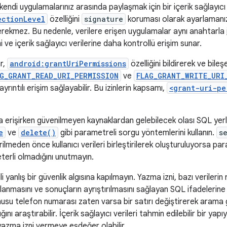
 kendi uygulamalarınız arasında paylaşmak için bir içerik sağlayıcı
ectionLevel
özelliğini
signature
koruması olarak ayarlamanız
gerekmez. Bu nedenle, verilere erişen uygulamalar aynı anahtarla
i ve içerik sağlayıcı verilerine daha kontrollü erişim sunar.
ar,
android:grantUriPermissions
özelliğini bildirerek ve bileş
G_GRANT_READ_URI_PERMISSION
ve
FLAG_GRANT_WRITE_URI
yrıntılı erişim sağlayabilir. Bu izinlerin kapsamı,
<grant-uri-pe
ya erişirken güvenilmeyen kaynaklardan gelebilecek olası SQL yerle
e
ve
delete()
gibi parametreli sorgu yöntemlerini kullanın.
s
meden önce kullanıcı verileri birleştirilerek oluşturuluyorsa pa
eterli olmadığını unutmayın.
ili yanlış bir güvenlik algısına kapılmayın. Yazma izni, bazı verileri
lanmasını ve sonuçların ayrıştırılmasını sağlayan SQL ifadelerine i
usu telefon numarası zaten varsa bir satırı değiştirerek arama g
ğını araştırabilir. İçerik sağlayıcı verileri tahmin edilebilir bir y
zma izni vermeye eşdeğer olabilir.