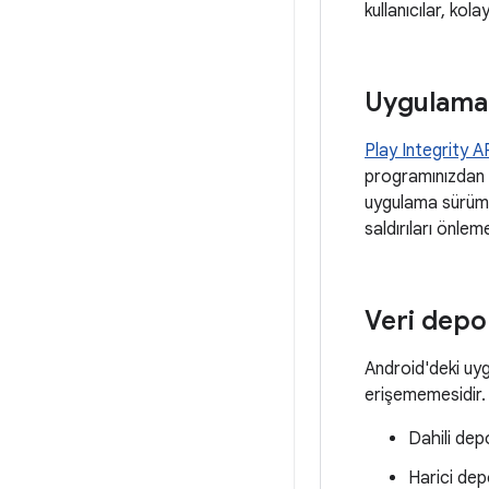
kullanıcılar, kol
Uygulama
Play Integrity A
programınızdan g
uygulama sürümle
saldırıları önlem
Veri dep
Android'deki uyg
erişememesidir. 
Dahili de
Harici de