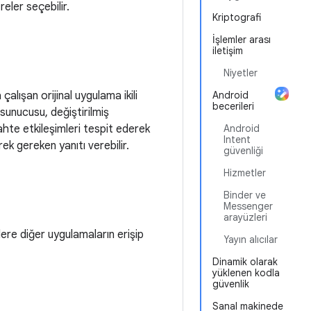
reler seçebilir.
Kriptografi
İşlemler arası
iletişim
Niyetler
 çalışan orijinal uygulama ikili
Android
becerileri
sunucusu, değiştirilmiş
ahte etkileşimleri tespit ederek
Android
Intent
ek gereken yanıtı verebilir.
güvenliği
Hizmetler
Binder ve
Messenger
arayüzleri
lere diğer uygulamaların erişip
Yayın alıcılar
Dinamik olarak
yüklenen kodla
güvenlik
Sanal makinede