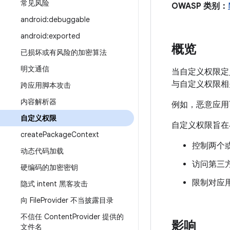
常见风险
OWASP 类别：
android:debuggable
android:exported
概览
已损坏或有风险的加密算法
明文通信
当自定义权限定
与自定义权限相
跨应用脚本攻击
内容解析器
例如，恶意应用
自定义权限
自定义权限旨在
create
Package
Context
控制两个或
动态代码加载
访问第三
硬编码的加密密钥
限制对应
隐式 intent 黑客攻击
向 File
Provider 不当披露目录
不信任 Content
Provider 提供的
影响
文件名