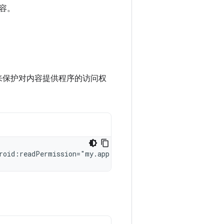
容。
来保护对内容提供程序的访问权
roid:readPermission="my.app.provider.READ"
android:writ