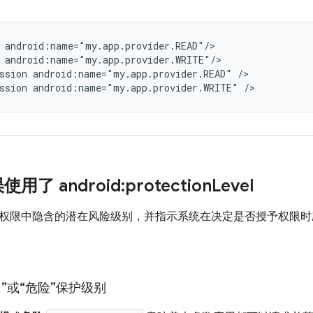
android:name="my.app.provider.READ"/>

android:name="my.app.provider.WRITE"/>

ssion
android:name="my.app.provider.READ"
/>

ssion
android:name="my.app.provider.WRITE"
了 android:protection
Level
权限中隐含的潜在风险级别，并指示系统在决定是否授予权限时
”或“危险”保护级别