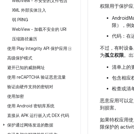
Web
View - 不安全的文件包含
权限用于保护应
XML 外部实体注入
Android
弱 PRNG
限），例
Web
View - 加载不安全的 URI
代码：在
压缩路径遍历
不过，有时设备
使用 Play Integrity API 保护应用 ⍈
为
孤立权限
。出
高级保护模式
清单上的
避开已知的威胁网址
使用 re
CAPTCHA 验证恶意流量
包含相应权
验证由硬件支持的密钥对
检查或清
使用加密
恶意应用可以定
使用 Android 密钥库系统
到损害。
直接从 APK 运行嵌入式 DEX 代码
如果特权应用使
保护通过网络发送的数据
限保护的 activ