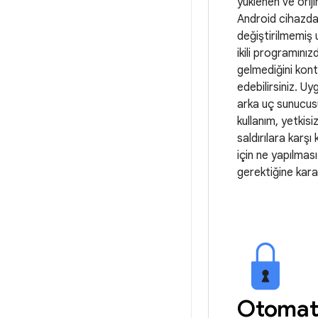
yüklenen ve orijin
Android cihazda
değiştirilmemiş
ikili programınız
gelmediğini kont
edebilirsiniz. U
arka uç sunucus
kullanım, yetkisi
saldırılara karş
için ne yapılması
gerektiğine karar
Otomat