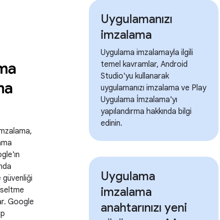
Uygulamanızı
imzalama
Uygulama imzalamayla ilgili
ma
temel kavramlar, Android
Studio'yu kullanarak
ma
uygulamanızı imzalama ve Play
Uygulama İmzalama'yı
yapılandırma hakkında bilgi
edinin.
İmzalama,
ama
gle'ın
ında
Uygulama
 güvenliği
imzalama
kseltme
ar. Google
anahtarınızı yeni
pp