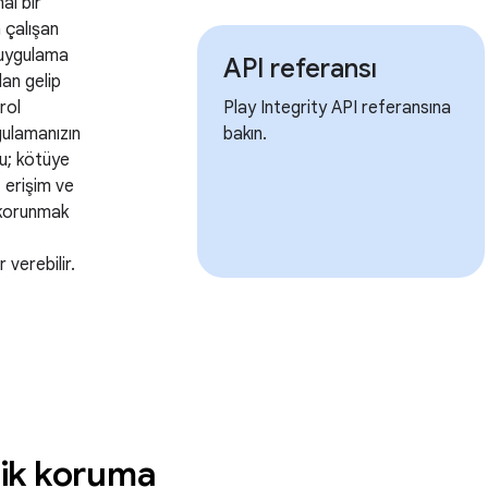
al bir
 çalışan
 uygulama
API referansı
dan gelip
rol
Play Integrity API referansına
ygulamanızın
bakın.
u; kötüye
z erişim ve
ı korunmak
 verebilir.
ik koruma