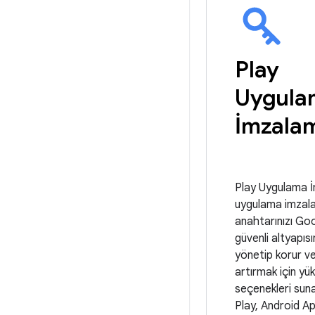
Play
Uygula
İmzala
Play Uygulama 
uygulama imzal
anahtarınızı Goo
güvenli altyapıs
yönetip korur ve
artırmak için yü
seçenekleri sun
Play, Android A