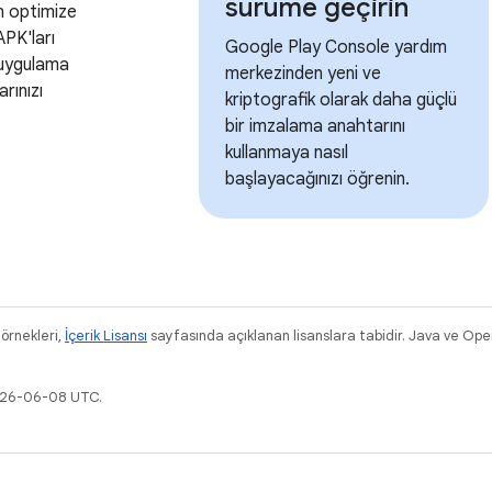
sürüme geçirin
n optimize
APK'ları
Google Play Console yardım
 uygulama
merkezinden yeni ve
rınızı
kriptografik olarak daha güçlü
bir imzalama anahtarını
kullanmaya nasıl
başlayacağınızı öğrenin.
 örnekleri,
İçerik Lisansı
sayfasında açıklanan lisanslara tabidir. Java ve OpenJ
2026-06-08 UTC.