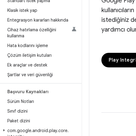
Google Play'
Standart istek yapma
kullanıcıları
Klasik istek yap
istediğiniz 
Entegrasyon kararları hakkında
yardımcı olur
Cihaz hatırlama özelliğini
kullanma
Hata kodlarını işleme
Çözüm iletişim kutuları
Play Integr
Ek araçlar ve destek
Şartlar ve veri güvenliği
Başvuru Kaynakları
Sürüm Notları
Sınıf dizini
Paket dizini
com
.
google
.
android
.
play
.
core
.