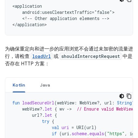
<!--
Other
application
elements
-->

为确保重定向和进一步的应用浏览不会通过未加密的流量进
行，请检查
loadUrl
或
shouldInterceptRequest
中是
否存在 HTTP 方案：
Kotlin
Java
fun
loadSecureUrl
(
webView
:
WebView?,
url
:
String?
)
webView
?.
let
{
wv
-
>
// Ensure valid WebView 
url
?.
let
{
try
{
val
uri
=
URI
(
url
)
if
(
uri
.
scheme
.
equals
(
"https"
,
ign