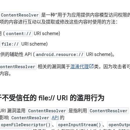
ContentResolver
是一种“用于为应用提供内容模型访问权限的类”。C
项的内容进行互动以及提取或修改这些内容时使用的方法：
 (
content://
URI scheme)
file://
URI scheme)
 提供的辅助性 API (
android.resource://
URI scheme)。
ontentResolver
相关的漏洞属于
混淆代理
类，因为攻击者
内容。
受信任的 file:
/
/
URI 的滥用行为
URI 漏洞滥用
ContentResolver
是指利用
ContentResolver
会影响
ContentResolver
API
的
openFileDescriptor()
、
openInputStream()
、
openOutp