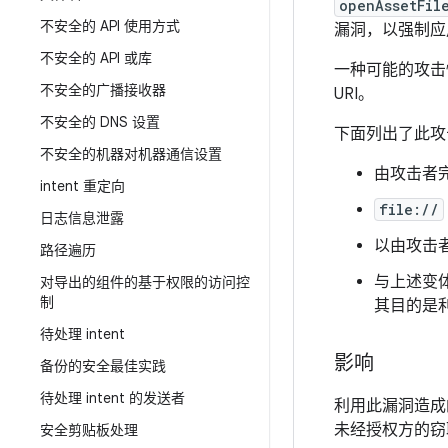
openAssetFil
不安全的 API 使用方式
漏洞，以强制应
不安全的 API 或库
一种可能的攻击
不安全的广播接收器
URI。
不安全的 DNS 设置
下面列出了此攻
不安全的机器对机器通信设置
由攻击者
intent 重定向
file://
日志信息泄露
以由攻击
路径遍历
与上述变
对导出的组件的基于权限的访问控
制
其目的是
待处理 intent
影响
备份的安全最佳实践
待处理 intent 的发送者
利用此漏洞造成的
未经授权方的窃
安全剪贴板处理