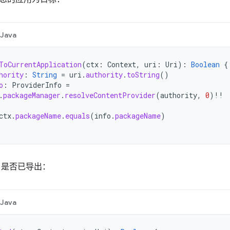
Java
ToCurrentApplication
(
ctx
:
Context
,
uri
:
Uri
):
Boolean
{
hority
:
String
=
uri
.
authority
.
toString
()
o
:
ProviderInfo
=
.
packageManager
.
resolveContentProvider
(
authority
,
0
)
!!
ctx
.
packageName
.
equals
(
info
.
packageName
)
er 是否已导出：
Java