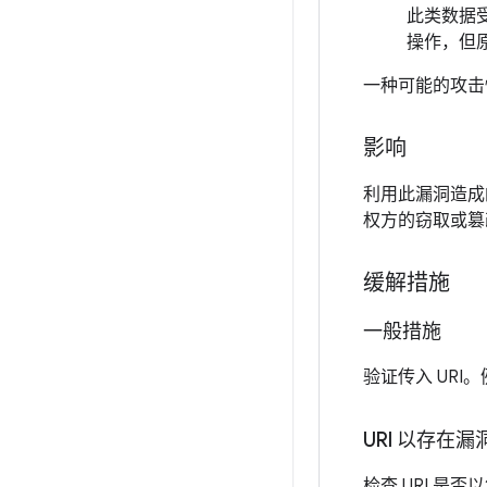
此类数据
操作，但
一种可能的攻击
影响
利用此漏洞造成的
权方的窃取或篡
缓解措施
一般措施
验证传入 UR
URI 以存在漏
检查 URI 是