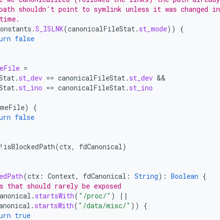
path shouldn't point to symlink unless it was changed in
time.
onstants
.
S_ISLNK
(
canonicalFileStat
.
st_mode
))
{
urn
false
eFile
=
Stat
.
st_dev
==
canonicalFileStat
.
st_dev
Stat
.
st_ino
==
canonicalFileStat
.
st_ino
ameFile
)
{
urn
false
!
isBlockedPath
(
ctx
,
fdCanonical
)
edPath
(
ctx
:
Context
,
fdCanonical
:
String
):
Boolean
{
s that should rarely be exposed
anonical
.
startsWith
(
"/proc/"
)
||
anonical
.
startsWith
(
"/data/misc/"
))
{
urn
true