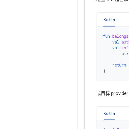
Kotlin
fun
belongs
val
aut
val
inf
ctx
return
}
或目标 provid
Kotlin