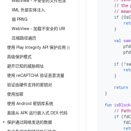
Web
View - 不安全的文件包含
// the 
XML 外部实体注入
// mean
if
(
OsC
弱 PRNG
ret
Web
View - 加载不安全的 URI
}
压缩路径遍历
val
sam
pfd
使用 Play Integrity API 保护应用 ⍈
pfd
高级保护模式
if
(
!
s
避开已知的威胁网址
ret
使用 re
CAPTCHA 验证恶意流量
}
验证由硬件支持的密钥对
return
}
使用加密
使用 Android 密钥库系统
fun
isBlock
// Path
直接从 APK 运行嵌入式 DEX 代码
if
(
fdC
保护通过网络发送的数据
fdC
ret