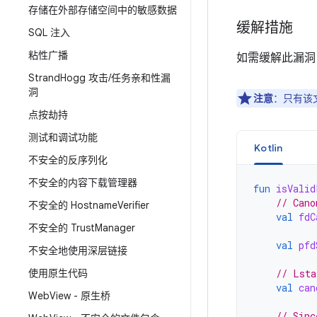
存储在外部存储空间中的敏感数据
缓解措施
SQL 注入
粘性广播
如需缓解此漏洞
Strand
Hogg 攻击
/
任务亲和性漏
洞
注意
：只有该
点按劫持
测试和调试功能
Kotlin
不安全的反序列化
不安全的内容下载管理器
fun
isValid
// Cano
不安全的 Hostname
Verifier
val
fdC
不安全的 Trust
Manager
val
pfd
不安全地使用深层链接
使用原生代码
// Lsta
val
can
Web
View - 原生桥
// Sinc