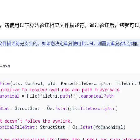
，请使用以下算法验证相应文件描述符。通过验证后，您就可以
文件描述符是安全的。如果您决定重复使用此 URI，则需要重复验证流程
Java
File
(
ctx
:
Context
,
pfd
:
ParcelFileDescriptor
,
fileUri
:
nicalize to resolve symlinks and path traversals.
anonical
=
File
(
fileUri
.
path
!!
).
canonicalPath
Stat
:
StructStat
=
Os
.
fstat
(
pfd
.
fileDescriptor
)
t doesn't follow the symlink.
onicalFileStat
:
StructStat
=
Os
.
lstat
(
fdCanonical
)
e we canonicalized (followed the links) the path already