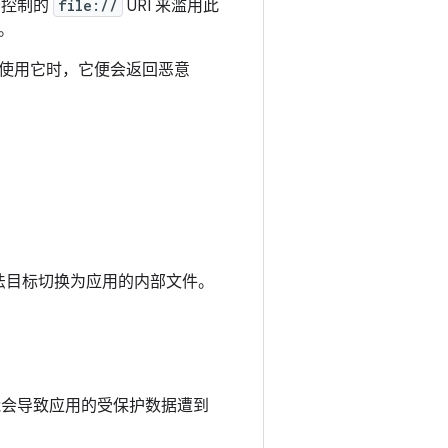
分控制的
file://
URI 来滥用此
。
使用它时，它便会返回恶意
法目标切换为应用的内部文件。
这可能会导致应用的受保护数据遭到