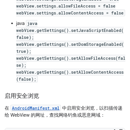
webView.settings.allowFileAccess = false
webView.settings.allowContentAccess = false
java
java
webView.getSettings().setJavaScriptEnabled(
false);
webView.getSettings().setDomStorageEnabled(
true);
webView.getSettings().setAllowFileAccess(fal
se);
webView.getSettings().setAllowContentAccess
(false);
启用安全浏览
在
AndroidManifest.xml
中启用安全浏览，以扫描传递
给 WebView 的网址，查找网络钓鱼或恶意网域：