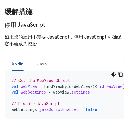
缓解措施
停用 Java
Script
如果您的应用不需要 JavaScript，停用 JavaScript 可确保
它不会成为威胁：
Kotlin
Java
// Get the WebView Object
val
webView
=
findViewById<WebView>
(
R
.
id
.
webView
)
val
webSettings
=
webView
.
settings
// Disable JavaScript
webSettings
.
javaScriptEnabled
=
false