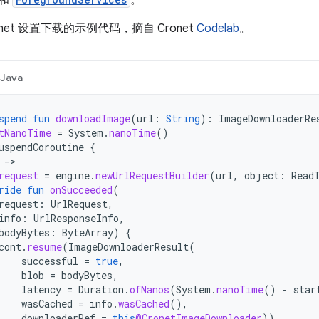
和
。
net 设置下载的示例代码，摘自 Cronet
Codelab
。
Java
spend
fun
downloadImage
(
url
:
String
):
ImageDownloaderRe
tNanoTime
=
System
.
nanoTime
()
uspendCoroutine
{
-
request
=
engine
.
newUrlRequestBuilder
(
url
,
object
:
Read
ride
fun
onSucceeded
(
request
:
UrlRequest
,
info
:
UrlResponseInfo
,
bodyBytes
:
ByteArray
)
{
cont
.
resume
(
ImageDownloaderResult
(
successful
=
true
,
blob
=
bodyBytes
,
latency
=
Duration
.
ofNanos
(
System
.
nanoTime
()
-
star
wasCached
=
info
.
wasCached
(),
downloaderRef
=
this
@CronetImageDownloader
))