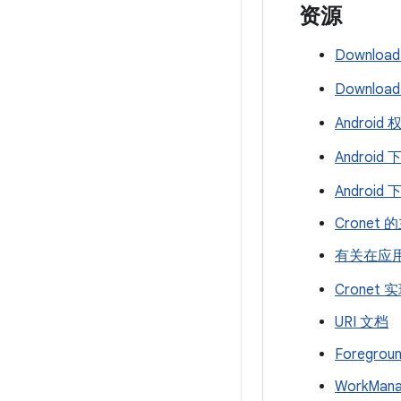
资源
Downlo
Downloa
Android
Android
Androi
Cronet
有关在应用
Cronet
URI 文档
Foregrou
WorkMan