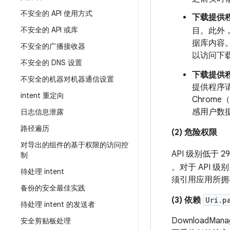
不安全的 API 使用方式
下载提供程
不安全的 API 或库
目。此外
据库内容
不安全的广播接收器
以访问下
不安全的 DNS 设置
下载提供
不安全的机器对机器通信设置
提供程序请
intent 重定向
Chrom
感用户数
日志信息泄露
路径遍历
(2) 危险权限
对导出的组件的基于权限的访问控
API 级别低于 29
制
。对于 API 级
待处理 intent
须引用应用所拥
备份的安全最佳实践
(3) 依赖
Uri.p
待处理 intent 的发送者
DownloadMan
安全剪贴板处理