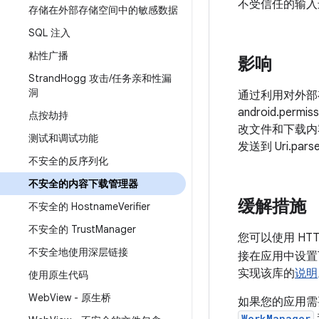
不受信任的输入
存储在外部存储空间中的敏感数据
SQL 注入
粘性广播
影响
Strand
Hogg 攻击
/
任务亲和性漏
洞
通过利用对外部存储
android.pe
点按劫持
改文件和下载内
测试和调试功能
发送到 Uri.p
不安全的反序列化
不安全的内容下载管理器
缓解措施
不安全的 Hostname
Verifier
不安全的 Trust
Manager
您可以使用 HT
不安全地使用深层链接
接在应用中设置下
实现该库的
说明
使用原生代码
Web
View - 原生桥
如果您的应用需
WorkManager