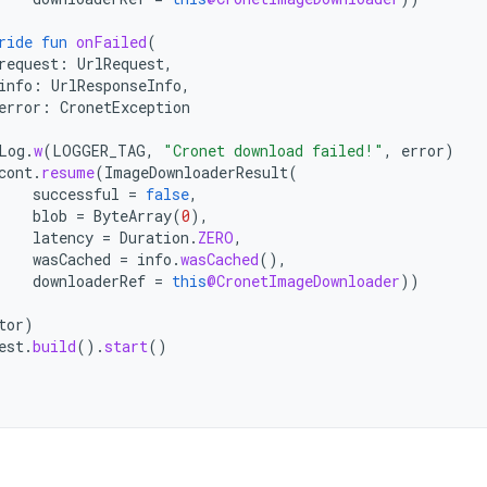
ride
fun
onFailed
(
request
:
UrlRequest
,
info
:
UrlResponseInfo
,
error
:
CronetException
Log
.
w
(
LOGGER_TAG
,
"Cronet download failed!"
,
error
)
cont
.
resume
(
ImageDownloaderResult
(
successful
=
false
,
blob
=
ByteArray
(
0
),
latency
=
Duration
.
ZERO
,
wasCached
=
info
.
wasCached
(),
downloaderRef
=
this
@CronetImageDownloader
))
tor
)
est
.
build
().
start
()