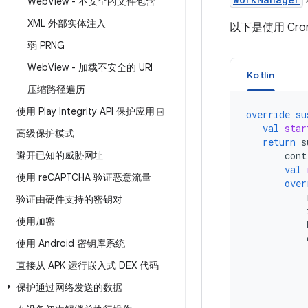
Web
View - 不安全的文件包含
XML 外部实体注入
以下是使用 Cro
弱 PRNG
Web
View - 加载不安全的 URI
Kotlin
压缩路径遍历
使用 Play Integrity API 保护应用 ⍈
override
su
val
star
高级保护模式
return
s
避开已知的威胁网址
cont
val
使用 re
CAPTCHA 验证恶意流量
over
验证由硬件支持的密钥对
使用加密
使用 Android 密钥库系统
直接从 APK 运行嵌入式 DEX 代码
保护通过网络发送的数据