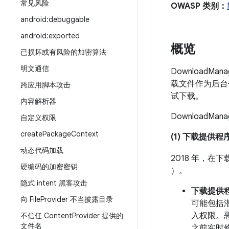
常见风险
OWASP 类别：
android:debuggable
android:exported
概览
已损坏或有风险的加密算法
明文通信
DownloadM
载文件作为后台
跨应用脚本攻击
试下载。
内容解析器
Download
自定义权限
create
Package
Context
(1) 下载提供程
动态代码加载
2018 年，在
硬编码的加密密钥
）。
隐式 intent 黑客攻击
下载提供
向 File
Provider 不当披露目录
可能包括
入权限。
不信任 Content
Provider 提供的
文件名
之前实时