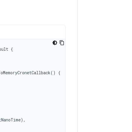
sult
{
ToMemoryCronetCallback
()
{
tNanoTime
),