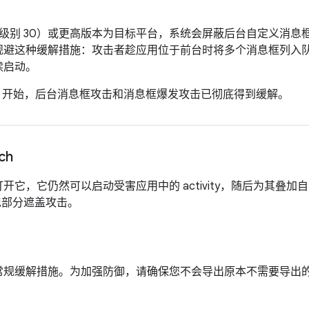
1（API 级别 30）或更高版本为目标平台，系统会屏蔽后台自定义
段规避这种缓解措施：攻击者趁应用位于前台时将多个消息框列入
续启动。
I 级别 31）开始，后台消息框攻击和消息框爆发攻击已彻底得到缓解。
ch
，它仍然可以启动受害应用中的 activity，随后为其叠加自己的 
，并实现部分遮盖攻击。
规缓解措施。为加强防御，请确保您不会导出原本不需要导出的 ac