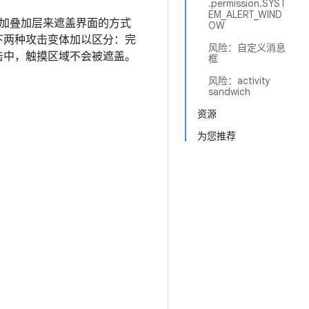
.permission.SYST
EM_ALERT_WIND
加叠加层来遮盖界面的方式
OW
下两种攻击变体加以区分：完
风险：自定义消息
击中，触摸区域不会被遮盖。
框
风险：activity
sandwich
资源
为您推荐
。