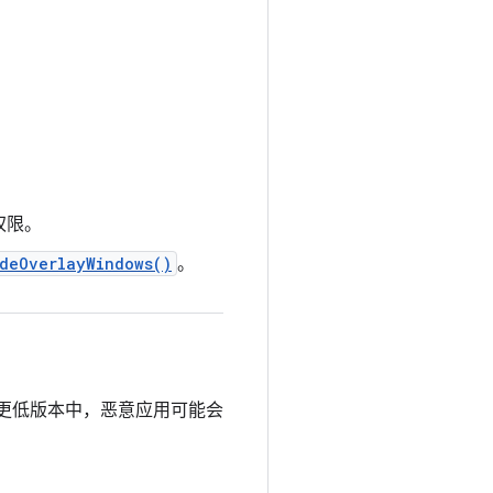
权限。
deOverlayWindows()
。
29）及更低版本中，恶意应用可能会