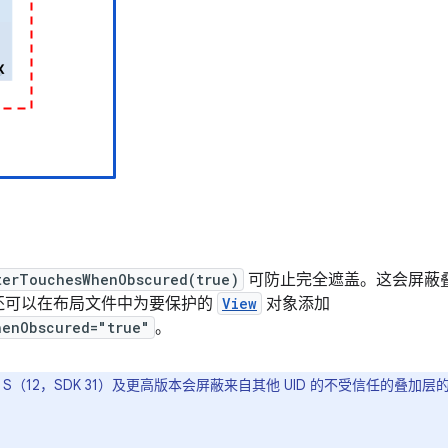
terTouchesWhenObscured(true)
可防止完全遮盖。这会屏蔽
还可以在布局文件中为要保护的
View
对象添加
henObscured="true"
。
id S（12，SDK 31）及更高版本会屏蔽来自其他 UID 的不受信任的叠