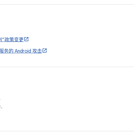
 级别”政策变更
的 Android 攻击
。
号。