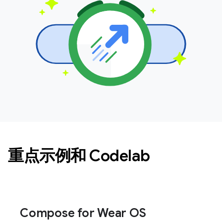
重点示例和 Codelab
Compose for Wear OS