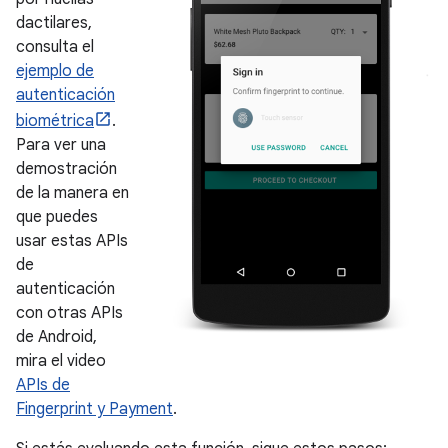
dactilares,
consulta el
ejemplo de
autenticación
biométrica
.
Para ver una
demostración
de la manera en
que puedes
usar estas APIs
de
autenticación
con otras APIs
de Android,
mira el video
APIs de
Fingerprint y Payment
.