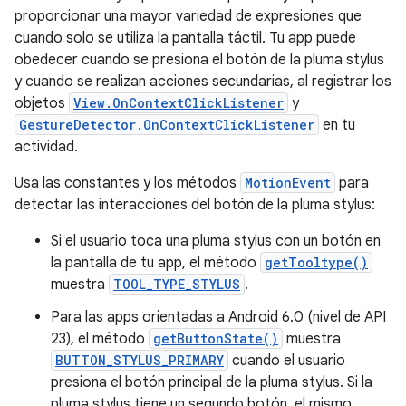
proporcionar una mayor variedad de expresiones que
cuando solo se utiliza la pantalla táctil. Tu app puede
obedecer cuando se presiona el botón de la pluma stylus
y cuando se realizan acciones secundarias, al registrar los
objetos
View.OnContextClickListener
y
GestureDetector.OnContextClickListener
en tu
actividad.
Usa las constantes y los métodos
MotionEvent
para
detectar las interacciones del botón de la pluma stylus:
Si el usuario toca una pluma stylus con un botón en
la pantalla de tu app, el método
getTooltype()
muestra
TOOL_TYPE_STYLUS
.
Para las apps orientadas a Android 6.0 (nivel de API
23), el método
getButtonState()
muestra
BUTTON_STYLUS_PRIMARY
cuando el usuario
presiona el botón principal de la pluma stylus. Si la
pluma stylus tiene un segundo botón, el mismo