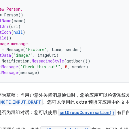
ew Person.
=
Person
()
tName
(
name
)
tUri
(
uri
)
tIcon
(
null
)
ild
()
mage message.
=
Message
(
"Picture"
,
time
,
sender
)
tData
(
"image/"
,
imageUri
)
Notification
.
MessagingStyle
(
getUser
())
dMessage
(
"Check this out!"
,
0
,
sender
)
dMessage
(
message
)
存为草稿：当用户意外关闭消息通知时，您的应用可以检索系统
EMOTE_INPUT_DRAFT
。您可以使用此 extra 预填充应用中的
是否为群组对话：您可以使用
setGroupConversation()
有目
。