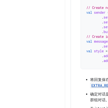
// Create n
val
sender
.
se
.
se
.
se
.
bu
// Create i
val
message
.
se
val
style
=
.
ad
.
ad
将回复保
EXTRA_R
确定对话
群组对话