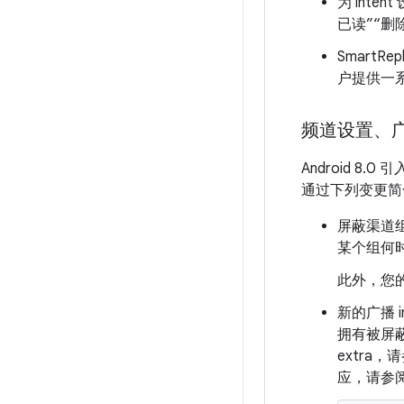
为 inte
已读”“删
SmartR
户提供一
频道设置、广
Android 8.0 
通过下列变更简
屏蔽渠道
某个组何
此外，您
新的广播 
拥有被屏蔽
extra，
应，请参