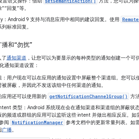
nt 设置语义操作：借助
setSemanticAction()
方法，您可以为操
除”“回复”等。
eply：Android 9 支持与消息应用中相同的建议回复。使用
Remote
系列标准回复。
播和“勿扰”
引入了
通知渠道
，让您可以为要显示的每种类型的通知创建一个可供用户
化通知渠道设置：
组：用户现在可以在应用的通知设置中屏蔽整个渠道组。您可以
时被屏蔽，并因此不发送该组中任何渠道的通知。
的应用还可以使用新的
getNotificationChannelGroup()
方
intent 类型：Android 系统现在会在通知渠道和渠道组的屏蔽状态
的频道或群组的应用可以监听这些 intent 并做出相应反应。如需详
请参阅
NotificationManager
参考文档中的更新常量列表。如需了解
阅
广播
。