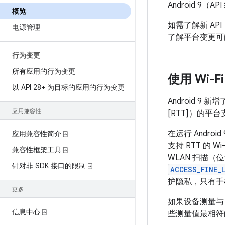
Android 
概览
如需了解新 AP
电源管理
了解平台变更可
行为变更
所有应用的行为变更
使用 Wi-
以 API 28+ 为目标的应用的行为变更
Android 9 新增
应用兼容性
[RTT]）的
在运行 Andro
应用兼容性简介 ⍈
支持 RTT 的 Wi-
兼容性框架工具 ⍈
WLAN 扫描（
针对非 SDK 接口的限制 ⍈
ACCESS_FINE_
护隐私，只有手
更多
如果设备测量与
信息中心 ⍈
些测量值最相符的