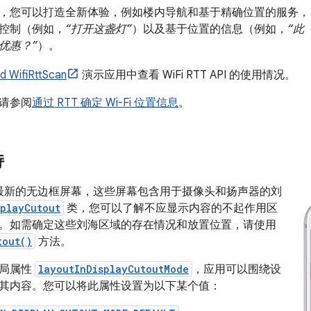
，您可以打造全新体验，例如楼内导航和基于精确位置的服务，
控制（例如，
“打开这盏灯”
）以及基于位置的信息（例如，
“此
优惠？”
）。
d WifiRttScan
演示应用中查看 WiFi RTT API 的使用情况。
请参阅
通过 RTT 确定 Wi-Fi 位置信息
。
持
9 支持最新的无边框屏幕，这些屏幕包含用于摄像头和扬声器的刘
splayCutout
类，您可以了解不应显示内容的不起作用区
。如需确定这些刘海区域的存在情况和放置位置，请使用
tout()
方法。
布局属性
layoutInDisplayCutoutMode
，应用可以围绕设
其内容。您可以将此属性设置为以下某个值：