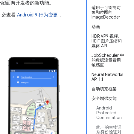
重点介绍面向开发者的新功能。
适用于可绘制对
象和位图的
务必查看
Android 9 行为变更
，
ImageDecoder
动画
HDR VP9 视频、
HEIF 图片压缩和
媒体 API
JobScheduler 中
的数据流量费用
敏感度
Neural Networks
近
API 1.1
自动填充框架
安全增强功能
Android
Protected
Confirmation
统一的生物识
别身份验证对