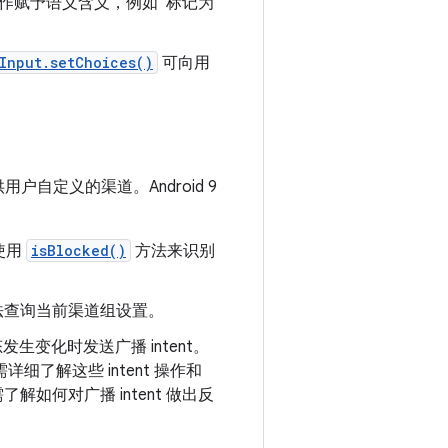
作赋予语义含义，例如“标记为
Input.setChoices()
可向用
自定义的渠道。Android 9
使用
isBlocked()
方法来识别
法查询当前渠道组设置。
发生变化时发送广播 intent。
细了解这些 intent 操作和
如何对广播 intent 做出反