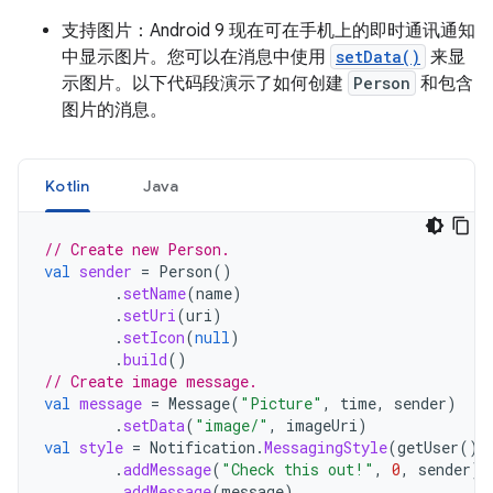
支持图片：Android 9 现在可在手机上的即时通讯通知
中显示图片。您可以在消息中使用
setData()
来显
示图片。以下代码段演示了如何创建
Person
和包含
图片的消息。
Kotlin
Java
// Create new Person.
val
sender
=
Person
()
.
setName
(
name
)
.
setUri
(
uri
)
.
setIcon
(
null
)
.
build
()
// Create image message.
val
message
=
Message
(
"Picture"
,
time
,
sender
)
.
setData
(
"image/"
,
imageUri
)
val
style
=
Notification
.
MessagingStyle
(
getUser
())
.
addMessage
(
"Check this out!"
,
0
,
sender
)
.
addMessage
(
message
)