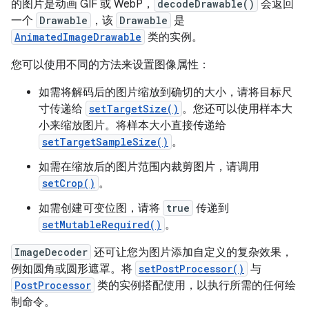
的图片是动画 GIF 或 WebP，
decodeDrawable()
会返回
一个
Drawable
，该
Drawable
是
AnimatedImageDrawable
类的实例。
您可以使用不同的方法来设置图像属性：
如需将解码后的图片缩放到确切的大小，请将目标尺
寸传递给
setTargetSize()
。您还可以使用样本大
小来缩放图片。将样本大小直接传递给
setTargetSampleSize()
。
如需在缩放后的图片范围内裁剪图片，请调用
setCrop()
。
如需创建可变位图，请将
true
传递到
setMutableRequired()
。
ImageDecoder
还可让您为图片添加自定义的复杂效果，
例如圆角或圆形遮罩。将
setPostProcessor()
与
PostProcessor
类的实例搭配使用，以执行所需的任何绘
制命令。