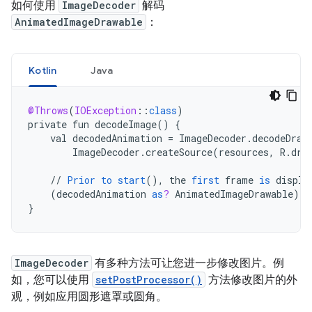
如何使用
ImageDecoder
解码
AnimatedImageDrawable
：
Kotlin
Java
@Throws
(
IOException
:
:
class
)
private
fun
decodeImage
()
{
val
decodedAnimation
=
ImageDecoder
.
decodeDraw
ImageDecoder
.
createSource
(
resources
,
R
.
dra
//
Prior
to
start
(),
the
first
frame
is
displa
(
decodedAnimation
as
?
AnimatedImageDrawable
)
?
.
}
ImageDecoder
有多种方法可让您进一步修改图片。例
如，您可以使用
setPostProcessor()
方法修改图片的外
观，例如应用圆形遮罩或圆角。