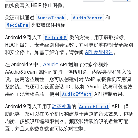
的实例写入 HEIF 静止图像。
您还可以通过
AudioTrack
、
AudioRecord
和
MediaDrm
类获取媒体指标。
Android 9 引入了
MediaDRM
类的方法，用于获取指标、
HDCP 级别、安全级别和会话数，并可更好地控制安全级别
和安全停止。如需了解详情，请参阅
API 差异报告
。
在 Android 9 中，
AAudio
API 增加了对多个额外
AAudioStream 属性的支持，包括用途、内容类型和输入预
设。使用这些属性，您可以创建针对 VoIP 或摄像机应用调
整的流。您还可以设置会话 ID，以将 AAudio 流与可包含效
果的子混音相关联。使用
AudioEffect
API 控制效果。
Android 9 引入了用于
动态处理
的
AudioEffect
API。借
助此类，您可以在多个阶段构建基于声道的音频效果，包括
均衡、多频段压缩和限制器。频段和活跃阶段的数量可配
置，并且大多数参数都可以实时控制。