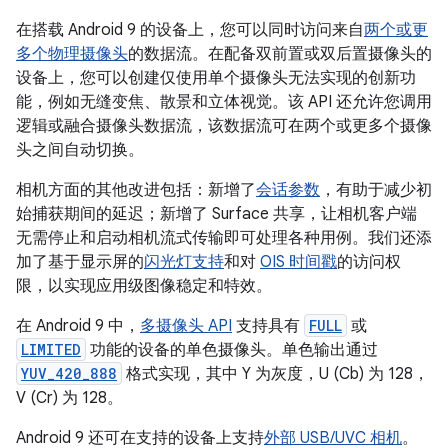
在搭载 Android 9 的设备上，您可以同时访问来自
两个或更
多个物理摄像头
的数据流。在配备双前置或双后置摄像头的
设备上，您可以创建仅使用单个摄像头无法实现的创新功
能，例如无缝变焦、散景和立体视觉。该 API 还允许您调用
逻辑或融合摄像头数据流，该数据流可在两个或更多个摄像
头之间自动切换。
相机方面的其他改进包括：新增了
会话参数
，有助于减少初
始捕获期间的延迟；新增了 Surface 共享，让相机客户端
无需停止和启动相机流式传输即可处理各种用例。我们还添
加了基于显示屏的
闪光灯支持
和对
OIS 时间戳
的访问权
限，以实现应用级图像稳定和特效。
在 Android 9 中，
多摄像头 API
支持具有
FULL
或
LIMITED
功能的设备的单色摄像头。单色输出通过
YUV_420_888
格式实现，其中 Y 为灰度，U (Cb) 为 128，
V (Cr) 为 128。
Android 9 还可在支持的设备上支持
外部 USB/UVC 相机
。