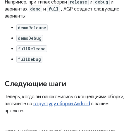
Например, при типах сборки
release
и
debug
и
вариантах
demo
и
full
, AGP создаст следующие
варианты:
demoRelease
demoDebug
fullRelease
fullDebug
Следующие шаги
Теперь, когда вы ознакомились с концепциями сборки,
взгляните на
структуру сборки Android
в вашем
проекте.