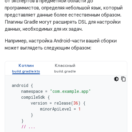
от экспертов в предметной области до
программистов, определяя небольшой язык, который
представляет данные более естественным образом.
Плагины Gradle могут расширять DSL для настройки
данных, необходимых для их задач.
Например, настройка Android-части вашей сборки
может выглядеть следующим образом:
Котлин
Классный
android
{
namespace
=
"com.example.app"
compileSdk
{
version
=
release
(
36
)
{
minorApiLevel
=
1
}
}
// ...