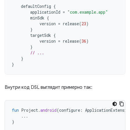
defaultConfig
{
applicationId
=
"com.example.app"
minSdk
{
version
=
release
(
23
)
}
targetSdk
{
version
=
release
(
36
)
}
// ...
}
}
Внутри код DSL выглядит примерно так:
fun
Project
.
android
(
configure
:
ApplicationExtensio
...
}