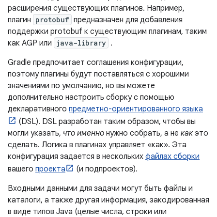
расширения существующих плагинов. Например,
плагин
protobuf
предназначен для добавления
поддержки protobuf к существующим плагинам, таким
как AGP или
java-library
.
Gradle предпочитает соглашения конфигурации,
поэтому плагины будут поставляться с хорошими
значениями по умолчанию, но вы можете
дополнительно настроить сборку с помощью
декларативного
предметно-ориентированного языка
(DSL). DSL разработан таким образом, чтобы вы
могли указать,
что именно
нужно собрать, а не
как
это
сделать. Логика в плагинах управляет «как». Эта
конфигурация задается в нескольких
файлах сборки
вашего
проекта
(и подпроектов).
Входными данными для задачи могут быть файлы и
каталоги, а также другая информация, закодированная
в виде типов Java (целые числа, строки или