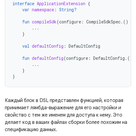
interface
ApplicationExtension
{
var
namespace
:
String?
fun
compileSdk
(
configure
:
CompileSdkSpec
.()
-
>
...
}
val
defaultConfig
:
DefaultConfig
fun
defaultConfig
(
configure
:
DefaultConfig
.()
...
}
}
Каждый блок в DSL представлен функцией, которая
принимает лямбда-выражение для его настройки и
свойство с тем же именем для доступа к нему. Это
делает код в ваших файлах сборки более похожим на
спецификацию данных.