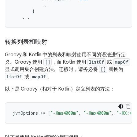
...
}
...
转换列表和映射
Groovy 和 Kotlin 中的列表和映射使用不同的语法进行定
义。Groovy 使用
[]
，而 Kotlin 使用
listOf
或
mapOf
显式调用集合创建方法。迁移时，请务必将
[]
替换为
listOf
或
mapOf
。
以下是 Groovy（相对于 Kotlin）定义列表的方法：
jvmOptions
+=
[
"-Xms4000m"
,
"-Xmx4000m"
,
"-XX:+He