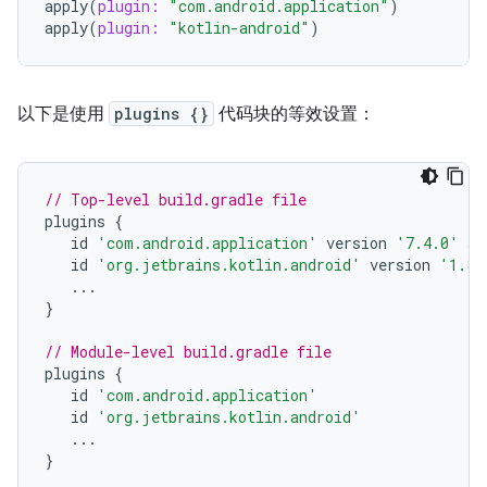
apply
(
plugin:
"com.android.application"
)
apply
(
plugin:
"kotlin-android"
)
以下是使用
plugins {}
代码块的等效设置：
// Top-level build.gradle file
plugins
{
id
'com.android.application'
version
'7.4.0'
ap
id
'org.jetbrains.kotlin.android'
version
'1.8.
...
}
// Module-level build.gradle file
plugins
{
id
'com.android.application'
id
'org.jetbrains.kotlin.android'
...
}