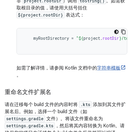
非
project.rootDir
）调用
toString()
。如需获
取根目录的值，请使用大括号括住
${project.rootDir}
表达式：
myRootDirectory
=
"
${
project
.
rootDir
}
/too
如需了解详情，请参阅 Kotlin 文档中的
字符串模板
。
重命名文件扩展名
请在迁移每个 build 文件的内容时将
.kts
添加到其文件扩
展名后。例如，选择一个 build 文件（如
settings.gradle
文件）。将该文件重命名为
settings.gradle.kts
，然后将其内容转换为 Kotlin。请