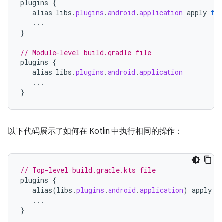
plugins
{
alias
libs
.
plugins
.
android
.
application
apply
fa
...
}
// Module-level build.gradle file
plugins
{
alias
libs
.
plugins
.
android
.
application
...
}
以下代码展示了如何在 Kotlin 中执行相同的操作：
// Top-level build.gradle.kts file
plugins
{
alias
(
libs
.
plugins
.
android
.
application
)
apply
f
...
}