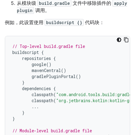
从模块级
build.gradle
文件中移除插件的
apply
plugin
调用。
例如，此设置使用
buildscript {}
代码块：
// Top-level build.gradle file
buildscript
{
repositories
{
google
()
mavenCentral
()
gradlePluginPortal
()
}
dependencies
{
classpath
(
"com.android.tools.build:gradle:
classpath
(
"org.jetbrains.kotlin:kotlin-gra
...
}
}
// Module-level build.gradle file