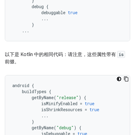
}
debug
{
debuggable
true
...
}
...
以下是 Kotlin 中的相同代码：请注意，这些属性带有
is
前缀。
android
{
buildTypes
{
getByName
(
"release"
)
{
isMinifyEnabled
=
true
isShrinkResources
=
true
...
}
getByName
(
"debug"
)
{
isDebuggable
=
true