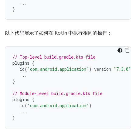
...
}
以下代码展示了如何在 Kotlin 中执行相同的操作：
// Top-level build.gradle.kts file
plugins
{
id
(
"com.android.application"
)
version
"7.3.0"
a
...
}
// Module-level build.gradle.kts file
plugins
{
id
(
"com.android.application"
)
...
}