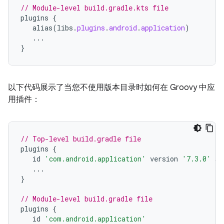
// Module-level build.gradle.kts file
plugins
{
alias
(
libs
.
plugins
.
android
.
application
)
...
}
以下代码展示了当您不使用版本目录时
如何在 Groovy 中应
用插件：
// Top-level build.gradle file
plugins
{
id
'com.android.application'
version
'7.3.0'
ap
...
}
// Module-level build.gradle file
plugins
{
id
'com.android.application'