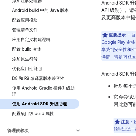
添加注解处理器
Android SD
API 级别）。
Android build 中的 Java 版本
及更高版本中提供了
配置应用模块
管理清单文件
重要提示
：自 
应用自定义构建逻辑
Google Pla
配置 build 变体
享受到安全性和性
详情，请参阅
Go
添加原生符号
优化应用性能 ⍈
Android S
D8 和 R8 编译器版本兼容性
针对每个
使用 Android Gradle 插件升级助
理
它会尝试
使用 Android SDK 升级助理
因此您可
配置项目级 build 属性
注意
：
始时过滤一
管理依赖项