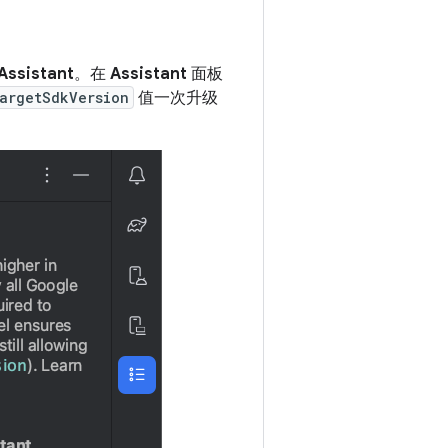
Assistant
。在
Assistant
面板
argetSdkVersion
值一次升级