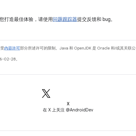
您打造最佳体验，请使用
问题跟踪器
提交反馈和 bug。
例受
内容许可
部分所述许可的限制。Java 和 OpenJDK 是 Oracle 和/或其
6-02-28。
X
在 X 上关注 @AndroidDev