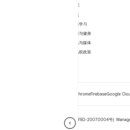
关于 ANDROID
发现
Android
游戏
适用于企业的 Android
机器学习
安全
健康与健身
源代码
相机与媒体
新闻
隐私权政策
博客
5G
播客
Android
Chrome
Firebase
Google Clou
隐私权政策
许可
品牌指南
ICP证合字B2-20070004号
Manage