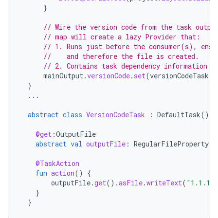
}
// Wire the version code from the task outpu
// map will create a lazy Provider that:
// 1. Runs just before the consumer(s), ensu
//    and therefore the file is created.
// 2. Contains task dependency information s
mainOutput
.
versionCode
.
set
(
versionCodeTask
.
f
}
...
abstract
class
VersionCodeTask
:
DefaultTask
()
{
@get
:
OutputFile
abstract
val
outputFile
:
RegularFileProperty
@TaskAction
fun
action
()
{
outputFile
.
get
().
asFile
.
writeText
(
"1.1.1"
}
}