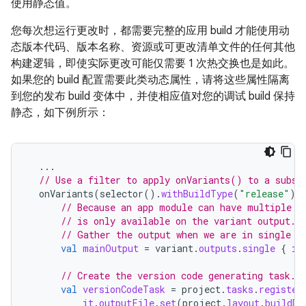
使用静态值。
您每次想运行更改时，都需要完整的应用 build 才能使用动
态版本代码、版本名称、资源或可更改清单文件的任何其他
构建逻辑，即使实际更改可能仅需要 1 次热交换也是如此。
如果您的 build 配置需要此类动态属性，请将这些属性隔离
到您的发布 build 变体中，并使相应值对您的调试 build 保持
静态，如下例所示：
...
// Use a filter to apply onVariants() to a subse
onVariants
(
selector
().
withBuildType
(
"release"
))
// Because an app module can have multiple o
// is only available on the variant output.
// Gather the output when we are in single m
val
mainOutput
=
variant
.
outputs
.
single
{
it
// Create the version code generating task.
val
versionCodeTask
=
project
.
tasks
.
register
it
.
outputFile
.
set
(
project
.
layout
.
buildDi