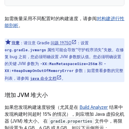
如需衡量采用不同配置时的构建速度，请参阅
对构建进行性
能剖析
。
注意
：请注意 Gradle
问题 19750
：设置
属性可能会导致“守护程序消失”失败。在修
org.gradle.jvmargs
复 bug 之前，您必须明确设置 JVM 参数默认值。您必须明确设置
的关键 JVM 参数为
和
-XX:MaxMetaspaceSize=256m
-
参数；如需查看参数的完整
XX:+HeapDumpOnOutOfMemoryError
列表，请参阅
命令文档
。
java
增加 JVM 堆大小
如果您发现构建速度较慢（尤其是在
Build Analyzer
结果中
发现构建时间超时 15% 的情况），则应增加 Java 虚拟化机
器 (JVM) 堆大小。 在
gradle.properties
文件中，将限
制设置为 4 GB、6 GB 或 8 GB，如以下示例所示：